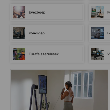
Evezőgép
F
Kondigép
L
Túrafelszerelések
V