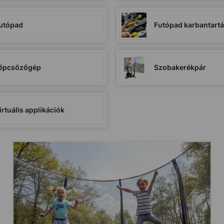
utópad
Futópad karbantart
épcsőzőgép
Szobakerékpár
irtuális applikációk