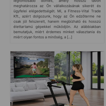
legfontosabb döntés, amely hosszú távon
meghatározza az Ön vállalkozásának sikerét és
ügyfelei elégedettségét. Mi, a Fitness-Vital Trade
Kft., azért dolgozunk, hogy az Ön edzőterme ne
csak jól felszerelt, hanem megbízható és hosszú
élettartamú gépekkel működjön. Az alábbiakban
bemutatjuk, miért érdemes minket választania és
miért olyan fontos a minőség, a […]