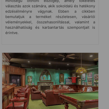
minőségű otthoni edzőgép, amely tökéletes
választás azok számára, akik sokoldalú és hatékony
edzésélményre vágynak. Ebben a cikkben
bemutatjuk a terméket részletesen, vásárlói
véleményekkel, összehasonlítással, valamint a
használhatóság és karbantartás szempontjait is
érintve.