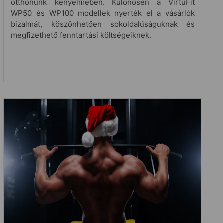
otthonunk kényelmében. Különösen a VirtuFit
WP50 és WP100 modellek nyerték el a vásárlók
bizalmát, köszönhetően sokoldalúságuknak és
megfizethető fenntartási költségeiknek.