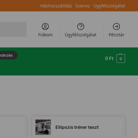
Házhozszállítás
Szerviz
Ügyfélszolgálat
Keresés
Fiókom
Ügyfélszolgálat
Pénztár
ndezés
0
Ft
0
Ellipszis tréner teszt