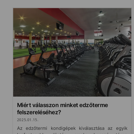
Miért válasszon minket edzőterme
felszereléséhez?
2025.01.15.
Az edzőtermi kondigépek kiválasztása az egyik