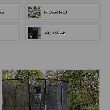
ása
Futópad teszt
Termi gépek