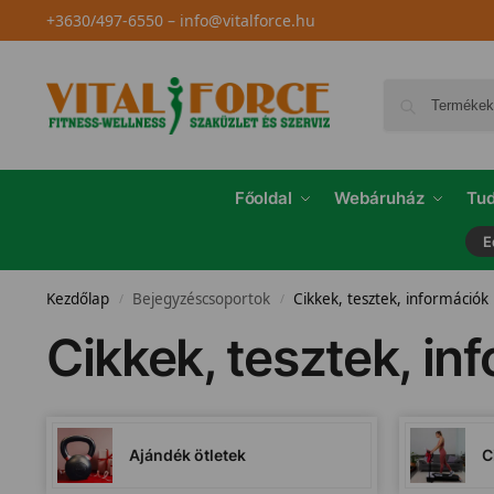
+3630/497-6550
–
info@vitalforce.hu
Főoldal
Webáruház
Tud
E
Kezdőlap
Bejegyzéscsoportok
Cikkek, tesztek, információk
/
/
Cikkek, tesztek, in
Ajándék ötletek
C