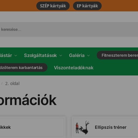
SZÉP kártyák
EP kártyák
ástár
Szolgáltatások
Galéria
Fitneszterem bere
Viszonteladóknak
dzőterem karbantartás
2. oldal
/
formációk
ikkek
Ellipszis tréner