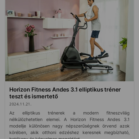
Horizon Fitness Andes 3.1 elliptikus tréner
teszt és ismertető
2024.11.21.
Az elliptikus trénerek a modern fitneszvilág
nélkülözhetetlen elemei. A Horizon Fitness Andes 3.1
modellje különösen nagy népszerűségnek örvend azok
körében, akik otthoni edzéshez keresnek megbízható,
hatékony és kényelmes megoldást.