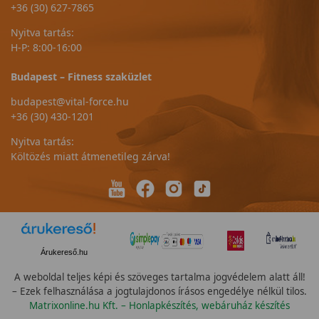
+36 (30) 627-7865
Nyitva tartás:
H-P: 8:00-16:00
Budapest – Fitness szaküzlet
budapest@vital-force.hu
+36 (30) 430-1201
Nyitva tartás:
Költözés miatt átmenetileg zárva!
Árukereső.hu
A weboldal teljes képi és szöveges tartalma jogvédelem alatt áll!
– Ezek felhasználása a jogtulajdonos írásos engedélye nélkül tilos.
Matrixonline.hu Kft. – Honlapkészítés, webáruház készítés