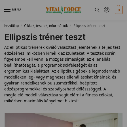
MENÜ
0
Kezdőlap
Cikkek, tesztek, információk
Ellipszis tréner teszt
/
/
Ellipszis tréner teszt
Az elliptikus trénerek kiváló választást jelentenek a teljes test
edzéséhez, miközben kímélik az ízületeket. A tesztek során
figyelembe kell venni a mozgás simaságát, az ellenállás
beállíthatóságát, a programok sokféleségét és az
ergonomikus kialakítást. Az elliptikus gépek a legmodernebb
modelleken lég- vagy mágneses ellenállásokat kínálnak, és
gyakran rendelkeznek pulzusmérőkkel, beépített
edzésprogramokkal és szabályozható dőlésszöggel. A
megfelelő modell választása segít elérni a fitness célokat,
miközben maximális kényelmet biztosít.