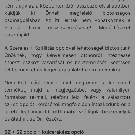
kérni, úgy az a központunkból összeszerelt állapotban
küldjük ki Önnek megfelelő biztonságos
csomagolásban! Az itt leírtak nem vonatkoznak a
Project termi összeszerelésekre! Megértésüket
köszönjük!
A Szerelés + Szállítás opcióval lehetőséget biztosítunk
Önöknek, hogy kényelmesen otthonról intézhesse
fitnesz eszköz vásárlását és beüzemelését. Keressen
fel bennünket és kérjen árajánlatot ezen opciónkra.
Nem kell mást tennie, mint megrendeli a kiszemelt
terméket, majd a megjegzésbe, vagy valamilyen
formában (e-mail, telefon) jelzi felénk a választott
sz+sz opciót. kérésének megfelelően intézkedünk és a
lehető leghamarabb otthonába szállítjuk, beüzemeljük
és átadjuk az Ön részére.
SZ + SZ opció = kulcsrakész opció