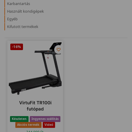
Karbantartás
Használt kondigépek
Egyéb
Kifutott termékek
-16%
VirtuFit TR100i
futópad
Készleten
Ingyenes szállítás
Akciós termék
Videó