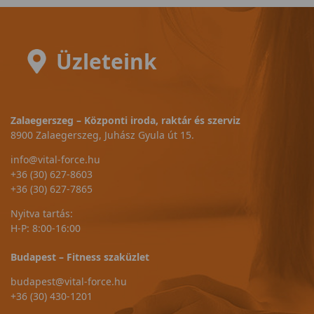
Üzleteink
Zalaegerszeg – Központi iroda, raktár és szerviz
8900 Zalaegerszeg, Juhász Gyula út 15.
info@vital-force.hu
+36 (30) 627-8603
+36 (30) 627-7865
Nyitva tartás:
H-P: 8:00-16:00
Budapest – Fitness szaküzlet
budapest@vital-force.hu
+36 (30) 430-1201