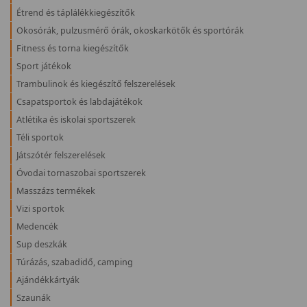
Étrend és táplálékkiegészítők
Okosórák, pulzusmérő órák, okoskarkötők és sportórák
Fitness és torna kiegészítők
Sport játékok
Trambulinok és kiegészítő felszerelések
Csapatsportok és labdajátékok
Atlétika és iskolai sportszerek
Téli sportok
Játszótér felszerelések
Óvodai tornaszobai sportszerek
Masszázs termékek
Vizi sportok
Medencék
Sup deszkák
Túrázás, szabadidő, camping
Ajándékkártyák
Szaunák