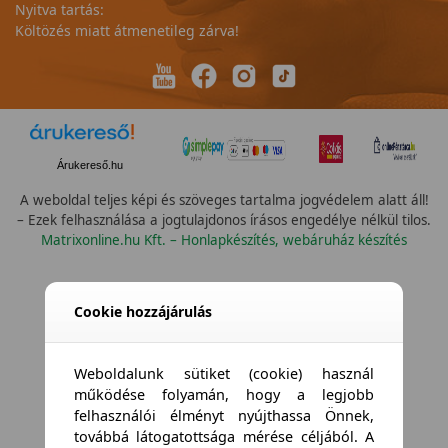
Nyitva tartás:
Költözés miatt átmenetileg zárva!
Árukereső.hu
A weboldal teljes képi és szöveges tartalma jogvédelem alatt áll!
– Ezek felhasználása a jogtulajdonos írásos engedélye nélkül tilos.
Matrixonline.hu Kft. – Honlapkészítés, webáruház készítés
Cookie hozzájárulás
Weboldalunk sütiket (cookie) használ
működése folyamán, hogy a legjobb
felhasználói élményt nyújthassa Önnek,
továbbá látogatottsága mérése céljából. A