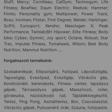
Stuff; Marcy; Cornilleau; CalGym; Technogym; Life
Fitness; Bowflex; Daum Electric; Reebok; Hammer;
Finnlo; Personality gym; Multipower; Power Track;
Bosu; Ironman; Fitstar; First Degree; Weider; Harbinger;
SciFit; Eurosport; Kensho; Masclugen X; Peak
Performance; Twinlab;BH Hipower; Elite Fitness; Body
bike; Cybex; Gymnic; Joy sport; Octane, Robust; Star
Trac, Impulse Fitness, Tomahawk, Wilson; Best Body
Nutrition, Mammut Nutrition ….
Forgalmazott termékeink:
Szobakerékpár, Ellipszisjáró, Futópad, Lépcsőzőgép,
Taposógép, Evezőpad, Evezőgép, Vibrációs gép,
Kondicionáló berendezés, Fitness center, lapsúlyos
gépek, Tárcsasúlyos gépek, Masszírozó, roller,
gördeszka, húzódzkodó rúd, Táplálékkiegészítő,
Tenisz, Ping Pong, Asztalitenisz, Box, Csocsóasztal,
Vibrációs gépek, Pulzusmérő órák, Szauna, futópadok.