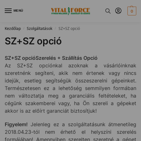
MENÜ
0
Kezdőlap
Szolgáltatások
SZ+SZ opció
/
/
SZ+SZ opció
SZ+SZ opcióSzerelés + Szállítás Opció
Az SZ+SZ opciónkal azoknak a vásárlóinknak
szeretnénk segíteni, akik nem értenek vagy nincs
idejük, esetleg segítségük összeszerelni gépeinket.
Természetesen ez a lehetőség semmilyen formában
nem változtatja meg a garanciális feltételeket, ha
cégünk szakemberei vagy, ha Ön szereli a gépeket
akkor is az előírt garanciát biztosítjuk!
Figyelem!
Jelenleg ez a szolgáltatásunk átmenetileg
2018.04.23-tól nem érhető el helyszíni szerelés
formájában! Amennyiben szerelten szeretné a gépet