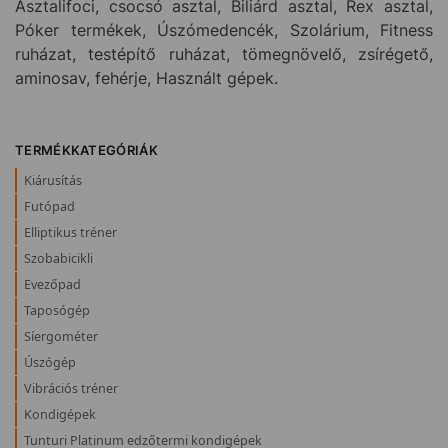
Asztalifoci, csocsó asztal, Biliárd asztal, Rex asztal,
Póker termékek, Úszómedencék, Szolárium, Fitness
ruházat, testépítő ruházat, tömegnövelő, zsírégető,
aminosav, fehérje, Használt gépek.
TERMÉKKATEGÓRIÁK
Kiárusítás
Futópad
Elliptikus tréner
Szobabicikli
Evezőpad
Taposógép
Síergométer
Úszógép
Vibrációs tréner
Kondigépek
Tunturi Platinum edzőtermi kondigépek