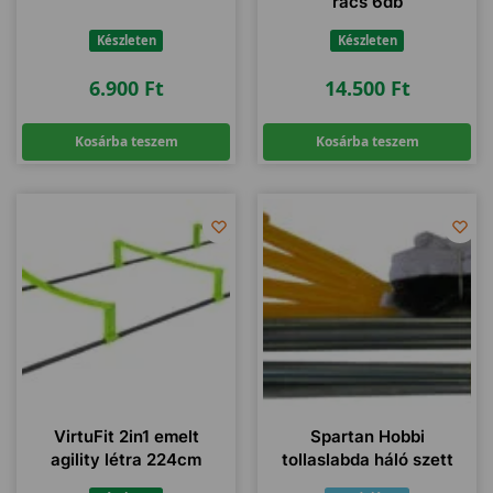
rács 6db
Készleten
Készleten
6.900
Ft
14.500
Ft
Kosárba teszem
Kosárba teszem
VirtuFit 2in1 emelt
Spartan Hobbi
agility létra 224cm
tollaslabda háló szett