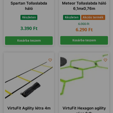
Spartan Tollaslabda
Meteor Tollaslabda háló
háló
6,1mx0,76m
Készleten
Készleten
Akciós termék
6.900
Ft
3.390
Ft
6.290
Ft
Kosárba teszem
Kosárba teszem
VirtuFit Agility létra 4m
VirtuFit Hexagon agility