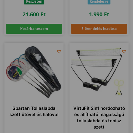
Készleten
Rendelésre
21.600
Ft
1.990
Ft
Kosárba teszem
Előrendelés leadása
Spartan Tollaslabda
VirtuFit 2in1 hordozható
szett ütővel és hálóval
és állítható magasságú
tollaslabda és tenisz
szett