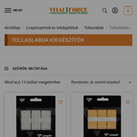
MENÜ
0
Kezdőlap
Csapatsportok és labdajátékok
Tollaslabda
Tollaslabda kiegészítők
/
/
/
TOLLASLABDA KIEGÉSZÍTŐK
SZŰRŐK MUTATÁSA
Mind a(z) 13 találat megjelenítve