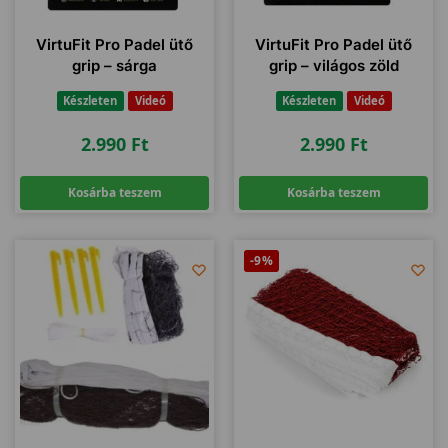
VirtuFit Pro Padel ütő
VirtuFit Pro Padel ütő
grip – sárga
grip – világos zöld
Készleten
Videó
Készleten
Videó
2.990
Ft
2.990
Ft
Kosárba teszem
Kosárba teszem
-9%