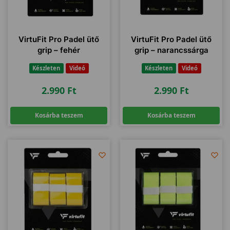
VirtuFit Pro Padel ütő
VirtuFit Pro Padel ütő
grip – fehér
grip – narancssárga
Készleten
Videó
Készleten
Videó
2.990
Ft
2.990
Ft
Kosárba teszem
Kosárba teszem