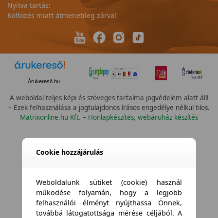
Nyitva tartás:
Költözés miatt átmenetileg zárva!
Árukereső.hu
A weboldal teljes képi és szöveges tartalma jogvédelem alatt áll!
– Ezek felhasználása a jogtulajdonos írásos engedélye nélkül tilos.
Matrixonline.hu Kft. – Honlapkészítés, webáruház készítés
Összes szín
Cookie hozzájárulás
Weboldalunk sütiket (cookie) használ
működése folyamán, hogy a legjobb
felhasználói élményt nyújthassa Önnek,
továbbá látogatottsága mérése céljából. A