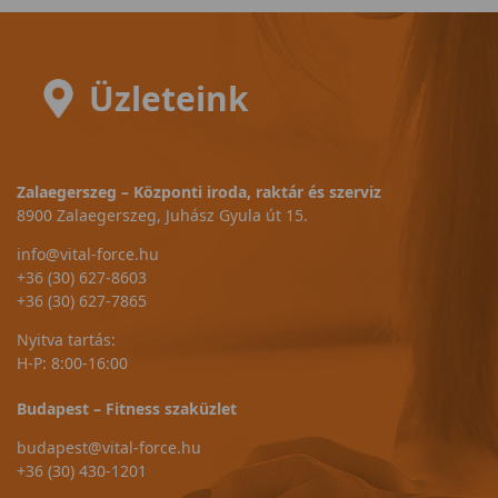
Üzleteink
Zalaegerszeg – Központi iroda, raktár és szerviz
8900 Zalaegerszeg, Juhász Gyula út 15.
info@vital-force.hu
+36 (30) 627-8603
+36 (30) 627-7865
Nyitva tartás:
H-P: 8:00-16:00
Budapest – Fitness szaküzlet
budapest@vital-force.hu
+36 (30) 430-1201