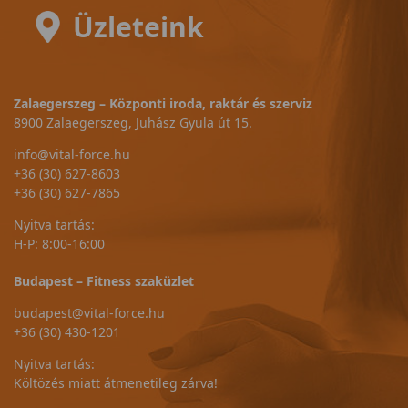
Üzleteink
Zalaegerszeg – Központi iroda, raktár és szerviz
8900 Zalaegerszeg, Juhász Gyula út 15.
info@vital-force.hu
+36 (30) 627-8603
+36 (30) 627-7865
Nyitva tartás:
H-P: 8:00-16:00
Budapest – Fitness szaküzlet
budapest@vital-force.hu
+36 (30) 430-1201
Nyitva tartás:
Költözés miatt átmenetileg zárva!