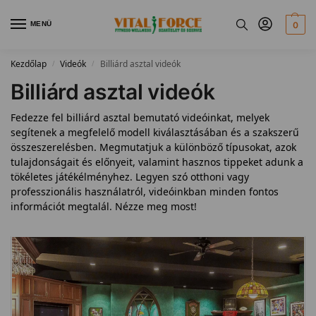
MENÜ
0
Kezdőlap
Videók
Billiárd asztal videók
/
/
Billiárd asztal videók
Fedezze fel billiárd asztal bemutató videóinkat, melyek
segítenek a megfelelő modell kiválasztásában és a szakszerű
összeszerelésben. Megmutatjuk a különböző típusokat, azok
tulajdonságait és előnyeit, valamint hasznos tippeket adunk a
tökéletes játékélményhez. Legyen szó otthoni vagy
professzionális használatról, videóinkban minden fontos
információt megtalál. Nézze meg most!