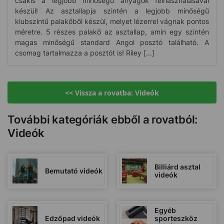
csakis a legjobb minőségű anyagok felhasználásával
készül! Az asztallapja szintén a legjobb minőségű
klubszintű palakőből készül, melyet lézerrel vágnak pontos
méretre. 5 részes palakő az asztallap, amin egy szintén
magas minőségű standard Angol posztó található. A
csomag tartalmazza a posztót is! Riley […]
<< Vissza a rovatba: Videók
További kategóriák ebből a rovatból:
Videók
Billiárd asztal
Bemutató videók
videók
Egyéb
Edzőpad videók
sporteszköz