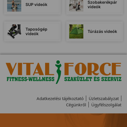
Szobakerékpár
SUP videók
videók
Taposógép
Túrázás videók
videók
Adatkezelési tájékoztató
Üzletszabályzat
Cégünkről
Ügyfélszolgálat