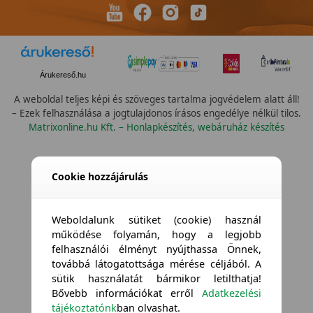
Árukereső.hu
A weboldal teljes képi és szöveges tartalma jogvédelem alatt áll!
– Ezek felhasználása a jogtulajdonos írásos engedélye nélkül tilos.
Matrixonline.hu Kft. – Honlapkészítés, webáruház készítés
Cookie hozzájárulás
Weboldalunk sütiket (cookie) használ
működése folyamán, hogy a legjobb
felhasználói élményt nyújthassa Önnek,
továbbá látogatottsága mérése céljából. A
sütik használatát bármikor letilthatja!
Bővebb információkat erről
Adatkezelési
tájékoztatónk
ban olvashat.