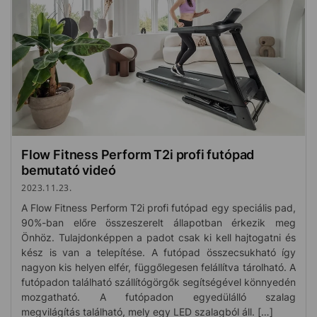
Flow Fitness Perform T2i profi futópad
bemutató videó
2023.11.23.
A Flow Fitness Perform T2i profi futópad egy speciális pad,
90%-ban előre összeszerelt állapotban érkezik meg
Önhöz. Tulajdonképpen a padot csak ki kell hajtogatni és
kész is van a telepítése. A futópad összecsukható így
nagyon kis helyen elfér, függőlegesen felállítva tárolható. A
futópadon található szállítógörgők segítségével könnyedén
mozgatható. A futópadon egyedülálló szalag
megvilágítás található, mely egy LED szalagból áll. […]