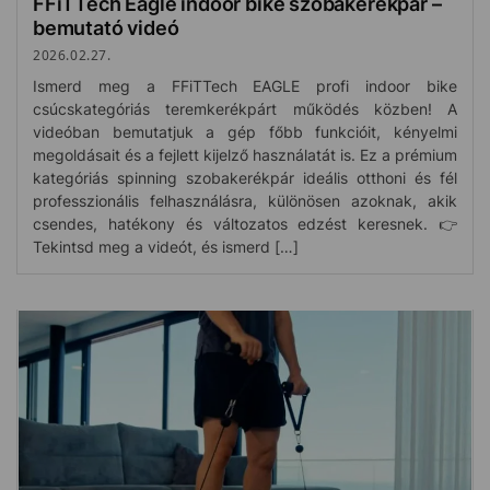
FFiTTech Eagle indoor bike szobakérékpár –
bemutató videó
2026.02.27.
Ismerd meg a FFiTTech EAGLE profi indoor bike
csúcskategóriás teremkerékpárt működés közben! A
videóban bemutatjuk a gép főbb funkcióit, kényelmi
megoldásait és a fejlett kijelző használatát is. Ez a prémium
kategóriás spinning szobakerékpár ideális otthoni és fél
professzionális felhasználásra, különösen azoknak, akik
csendes, hatékony és változatos edzést keresnek. 👉
Tekintsd meg a videót, és ismerd […]