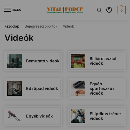
MENÜ
0
Kezdőlap
Bejegyzéscsoportok
Videók
/
/
Videók
Billiárd asztal
Bemutató videók
videók
Egyéb
Edzőpad videók
sporteszköz
videók
Elliptikus tréner
Egyéb videók
videók