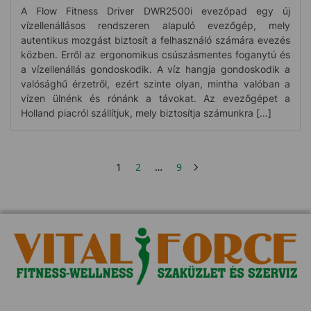
A Flow Fitness Driver DWR2500i evezőpad egy új
vízellenállásos rendszeren alapuló evezőgép, mely
autentikus mozgást biztosít a felhasználó számára evezés
közben. Erről az ergonomikus csúszásmentes foganytú és
a vízellenállás gondoskodik. A víz hangja gondoskodik a
valósághű érzetről, ezért szinte olyan, mintha valóban a
vízen ülnénk és rónánk a távokat. Az evezőgépet a
Holland piacról szállítjuk, mely biztosítja számunkra […]
1
2
…
9