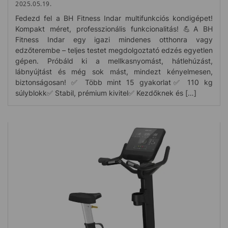
2025.05.19.
Fedezd fel a BH Fitness Indar multifunkciós kondigépet!
Kompakt méret, professzionális funkcionalitás! 💪A BH
Fitness Indar egy igazi mindenes otthonra vagy
edzőterembe – teljes testet megdolgoztató edzés egyetlen
gépen. Próbáld ki a mellkasnyomást, hátlehúzást,
lábnyújtást és még sok mást, mindezt kényelmesen,
biztonságosan! ✅ Több mint 15 gyakorlat✅ 110 kg
súlyblokk✅ Stabil, prémium kivitel✅ Kezdőknek és […]