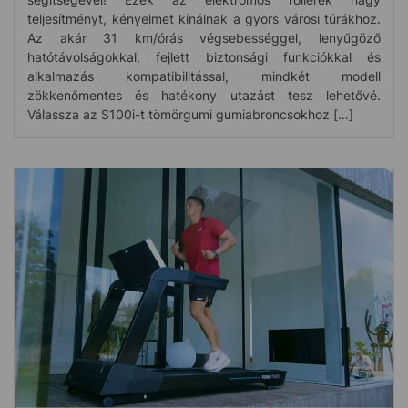
teljesítményt, kényelmet kínálnak a gyors városi túrákhoz.
Az akár 31 km/órás végsebességgel, lenyűgöző
hatótávolságokkal, fejlett biztonsági funkciókkal és
alkalmazás kompatibilitással, mindkét modell
zökkenőmentes és hatékony utazást tesz lehetővé.
Válassza az S100i-t tömörgumi gumiabroncsokhoz […]