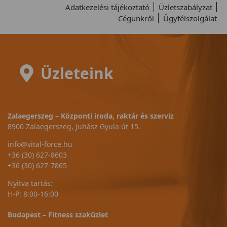
Adatkezelési tájékoztató
Üzletszabályzat
Cégünkről
Ügyfélszolgálat
Üzleteink
Zalaegerszeg – Központi iroda, raktár és szerviz
8900 Zalaegerszeg, Juhász Gyula út 15.
info@vital-force.hu
+36 (30) 627-8603
+36 (30) 627-7865
Nyitva tartás:
H-P: 8:00-16:00
Budapest – Fitness szaküzlet