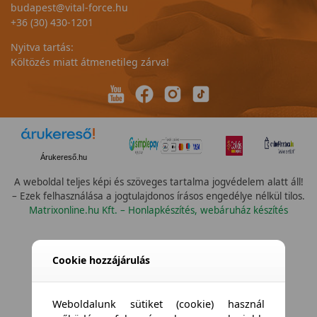
budapest@vital-force.hu
+36 (30) 430-1201
Nyitva tartás:
Költözés miatt átmenetileg zárva!
Árukereső.hu
A weboldal teljes képi és szöveges tartalma jogvédelem alatt áll!
– Ezek felhasználása a jogtulajdonos írásos engedélye nélkül tilos.
Matrixonline.hu Kft. – Honlapkészítés, webáruház készítés
Cookie hozzájárulás
Weboldalunk sütiket (cookie) használ