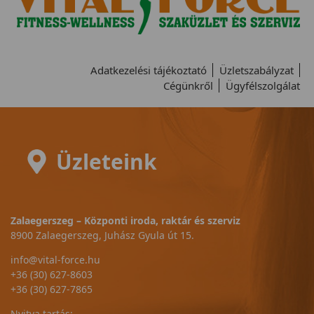
Adatkezelési tájékoztató
Üzletszabályzat
Cégünkről
Ügyfélszolgálat
Üzleteink
Zalaegerszeg – Központi iroda, raktár és szerviz
8900 Zalaegerszeg, Juhász Gyula út 15.
info@vital-force.hu
+36 (30) 627-8603
+36 (30) 627-7865
Nyitva tartás: