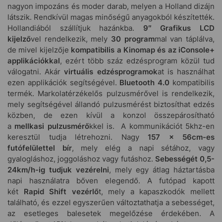
nagyon impozáns és moder darab, melyen a Holland dizájn
látszik. Rendkívül magas minőségű anyagokból készítették.
Hollandiából szállítjuk hazánkba.
9″
Grafikus LCD
kijelző
vel rendelkezik, mely
30 program
mal van táplálva,
de mivel kijelzője
kompatibilis a Kinomap és az iConsole+
applikációkkal
, ezért több száz edzésprogram közül tud
válogatni. Akár
virtuális edzésprogramok
at is használhat
ezen applikációk segítségével.
Bluetooth 4.0
kompatibilis
termék. Markolatérzékelős pulzusmérővel is rendelkezik,
mely segítségével állandó pulzusmérést biztosíthat edzés
közben, de ezen kívül a konzol összepárosítható
a
mellkasi pulzusmérő
kkel is. A kommunikációt 5khz-en
keresztül tudja létrehozni. Nagy
157 x 56cm-es
futófelülettel bír
, mely elég a napi sétához, vagy
gyalogláshoz, joggoláshoz vagy futáshoz.
Sebességét 0,5-
24km/h-ig tudjuk vezérelni
, mely egy átlag háztartásba
napi használatra bőven elegendő. A futópad kapott
két
Rapid Shift vezérlő
t, mely a kapaszkodók mellett
található, és ezzel egyszerűen változtathatja a sebességet,
az esetleges balesetek megelőzése érdekében. A