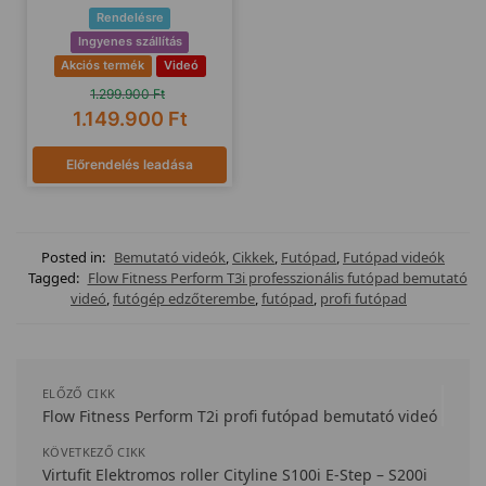
Rendelésre
Ingyenes szállítás
Akciós termék
Videó
1.299.900
Ft
1.149.900
Ft
Előrendelés leadása
Posted in:
Bemutató videók
,
Cikkek
,
Futópad
,
Futópad videók
Tagged:
Flow Fitness Perform T3i professzionális futópad bemutató
videó
,
futógép edzőterembe
,
futópad
,
profi futópad
ELŐZŐ CIKK
Flow Fitness Perform T2i profi futópad bemutató videó
KÖVETKEZŐ CIKK
Virtufit Elektromos roller Cityline S100i E-Step – S200i