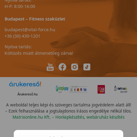
H-P: 8:00-16:00
Budapest – Fitness szaküzlet
budapest@vital-force.hu
+36 (30) 430-1201
Nyitva tartás:
Költözés miatt átmenetileg zárva!
Árukereső.hu
A weboldal teljes képi és szöveges tartalma jogvédelem alatt áll!
– Ezek felhasználása a jogtulajdonos írásos engedélye nélkül tilos.
Matrixonline.hu Kft. – Honlapkészítés, webáruház készítés