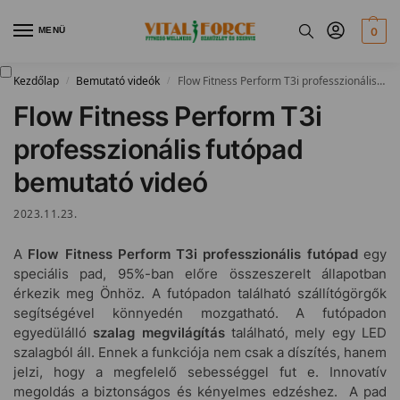
MENÜ
0
Kezdőlap
Bemutató videók
Flow Fitness Perform T3i professzionális futópad bemutató videó
/
/
Flow Fitness Perform T3i
professzionális futópad
bemutató videó
2023.11.23.
A
Flow Fitness Perform T3i professzionális futópad
egy
speciális pad, 95%-ban előre összeszerelt állapotban
érkezik meg Önhöz. A futópadon található szállítógörgők
segítségével könnyedén mozgatható. A futópadon
egyedülálló
szalag megvilágítás
található, mely egy LED
szalagból áll. Ennek a funkciója nem csak a díszítés, hanem
jelzi, hogy a megfelelő sebességgel fut e. Innovatív
megoldás a biztonságos és kényelmes edzéshez. A pad