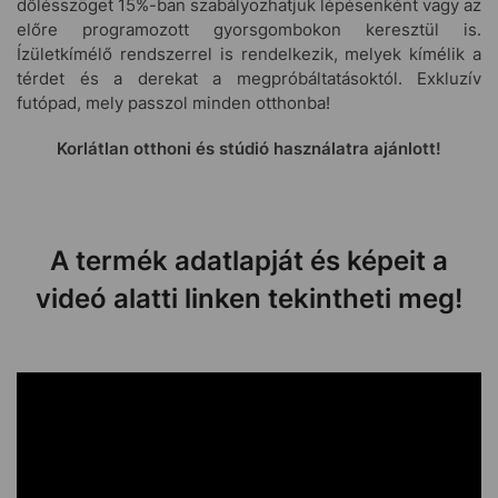
dőlésszöget 15%-ban szabályozhatjuk lépésenként vagy az
előre programozott gyorsgombokon keresztül is.
Ízületkímélő rendszerrel is rendelkezik, melyek kímélik a
térdet és a derekat a megpróbáltatásoktól. Exkluzív
futópad, mely passzol minden otthonba!
Korlátlan otthoni és stúdió használatra ajánlott!
A termék adatlapját és képeit a
videó alatti linken tekintheti meg!