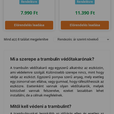
Rendelésre
Rendelésre
7.990
Ft
11.390
Ft
Előrendelés leadása
Előrendelés leadása
Mind a(z) 8 találat megjelenítve
Mi a szerepe a trambulin védőtakarónak?
A trambulin védőtakaró egy egyszerű alkatrész az eszközön,
ami védelemre szolgál. Különösebb szerepe nincs, mint hogy
védje az eszközt. Egyszerű ponyva szerű anyag, mely esetleg
egy zsinorral van ellátva, vagy gumival, hogy ráfeszíthessük az
eszközre. Esetenként vannak olyan védőtakarók, melyek
kötözővel vannak felszerelve, ezeket lassabban lehet
installálni, de a célnak megfelelnek.
Mitől kell védeni a trambulint?
A trambulinunkat leginkább az időjárás ellen és esetleg az