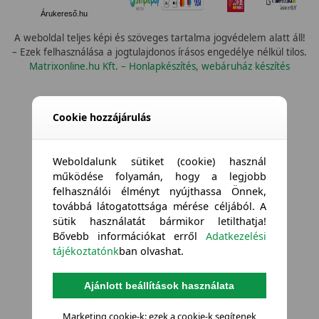
Árukereső.hu
A weboldal teljes képi és szöveges tartalma jogvédelem alatt áll!
– Ezek felhasználása a jogtulajdonos írásos engedélye nélkül tilos.
Matrixonline.hu Kft. – Honlapkészítés, webáruház készítés
Összes célterület
Cookie hozzájárulás
Weboldalunk sütiket (cookie) használ
működése folyamán, hogy a legjobb
felhasználói élményt nyújthassa Önnek,
továbbá látogatottsága mérése céljából. A
sütik használatát bármikor letilthatja!
Bővebb információkat erről
Adatkezelési
tájékoztatónk
ban olvashat.
Ajánlott beállítások használata
Marketing cookie-k: ezek a cookie-k segítenek