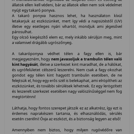
állatok ellen kell védeni, bár az állatok ellen nem sok védelmet
nyújt egy takaró ponyva.
A takaró ponyva hasznos lehet, ha használaton kívül
letakarjuk az eszközünket, mert így védi a napsütéstől (UV)
illetve egy esetleges nyári vihartól, mondjuk ami jégesővel
párosulhat.
Egy olcsó kiegészítő elem ez, mely inkább sérüljün meg, mint
a valamivel drágább ugrószőnyeg.
A takaróponyva védhet télen a fagy ellen is, bár
megjegyezném, hogy
nem javasoljuk a trambulin télen való
kint hagyását
, illetve a szerkezet kint maradhat, de a hálókat,
és ugrófelületet célszerű leszerelni. Nem csak a fagy okozhat
gondot egy télen kint hagyott trambulin esetében, de ne
felejtsük el, hogy egy erős szél is belekaphat, ami elröpítheti az
eszközünket, és további sérülések lehetnek. Ez egy lerögzített
és leszerelt szerkezet esetében nagy valószínűséggel nem fog
megtörténni!
Láthatja, hogy fontos szerepet játszik ez az alkatrész, így ezt is
érdemes naprakészen tartania, és elhasználódás, sérülés
esetén cserélni! Óvja az eszközt, és a biztonság legyen az első!
Amennyiben nem biztos, hogy milyen rugóvédőre van