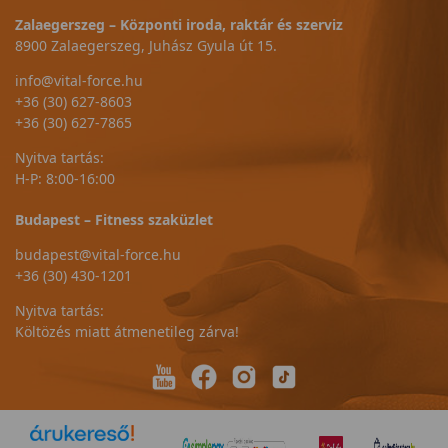
Zalaegerszeg – Központi iroda, raktár és szerviz
8900 Zalaegerszeg, Juhász Gyula út 15.
info@vital-force.hu
+36 (30) 627-8603
+36 (30) 627-7865
Nyitva tartás:
H-P: 8:00-16:00
Budapest – Fitness szaküzlet
budapest@vital-force.hu
+36 (30) 430-1201
Nyitva tartás:
Költözés miatt átmenetileg zárva!