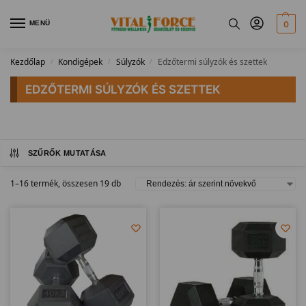
MENÜ
0
Kezdőlap
Kondigépek
Súlyzók
Edzőtermi súlyzók és szettek
/
/
/
EDZŐTERMI SÚLYZÓK ÉS SZETTEK
SZŰRŐK MUTATÁSA
1–16 termék, összesen 19 db