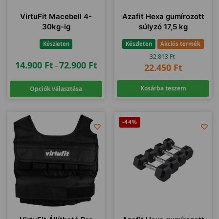
VirtuFit Macebell 4-
Azafit Hexa gumírozott
30kg-ig
súlyzó 17,5 kg
Készleten
Készleten
Akciós termék
32.813
Ft
14.900
Ft
72.900
Ft
22.450
Ft
–
Kosárba teszem
Opciók választása
-44%