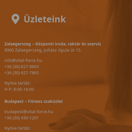
Üzleteink
Zalaegerszeg – Központi iroda, raktár és szerviz
8900 Zalaegerszeg, Juhász Gyula út 15.
info@vital-force.hu
+36 (30) 627-8603
+36 (30) 627-7865
Nyitva tartás:
H-P: 8:00-16:00
Budapest – Fitness szaküzlet
budapest@vital-force.hu
+36 (30) 430-1201
Nyitva tartás: