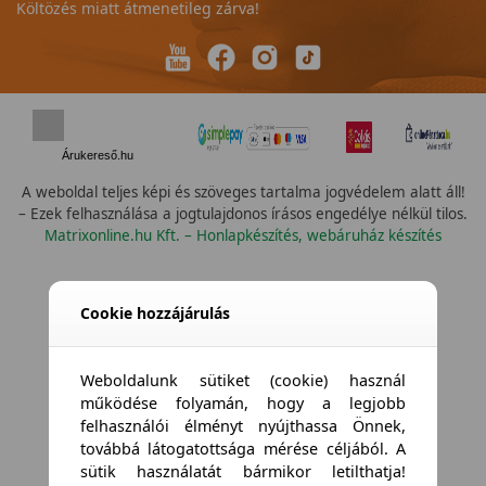
Költözés miatt átmenetileg zárva!
Árukereső.hu
A weboldal teljes képi és szöveges tartalma jogvédelem alatt áll!
– Ezek felhasználása a jogtulajdonos írásos engedélye nélkül tilos.
Matrixonline.hu Kft. – Honlapkészítés, webáruház készítés
None
Cookie hozzájárulás
Weboldalunk sütiket (cookie) használ
működése folyamán, hogy a legjobb
felhasználói élményt nyújthassa Önnek,
továbbá látogatottsága mérése céljából. A
sütik használatát bármikor letilthatja!