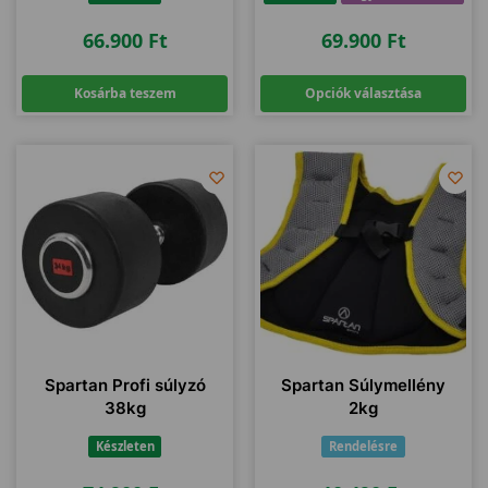
66.900
Ft
69.900
Ft
Kosárba teszem
Opciók választása
Spartan Profi súlyzó
Spartan Súlymellény
38kg
2kg
Készleten
Rendelésre