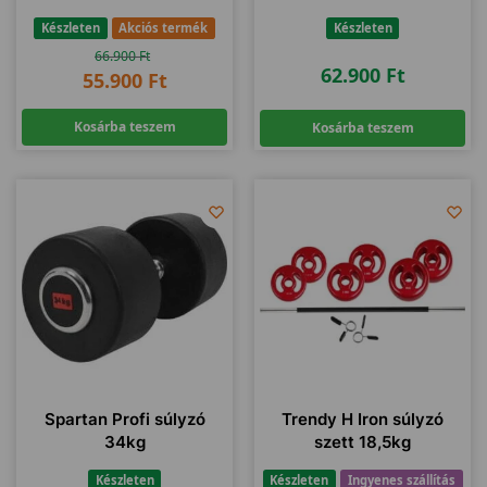
Készleten
Akciós termék
Készleten
66.900
Ft
62.900
Ft
55.900
Ft
Kosárba teszem
Kosárba teszem
Spartan Profi súlyzó
Trendy H Iron súlyzó
34kg
szett 18,5kg
Készleten
Készleten
Ingyenes szállítás