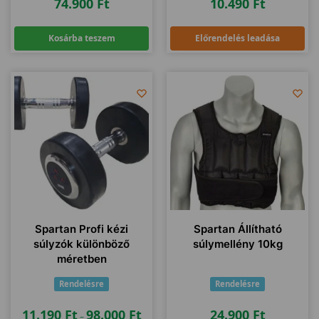
74.900
Ft
10.490
Ft
Kosárba teszem
Előrendelés leadása
Spartan Profi kézi
Spartan Állítható
súlyzók különböző
súlymellény 10kg
méretben
Rendelésre
Rendelésre
11.190
Ft
98.000
Ft
24.900
Ft
–