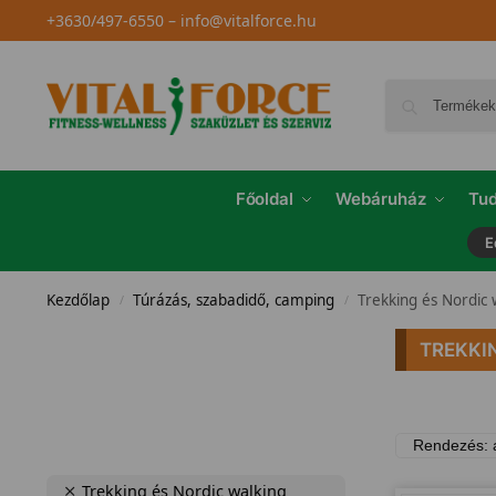
+3630/497-6550
–
info@vitalforce.hu
Főoldal
Webáruház
Tud
E
Kezdőlap
Túrázás, szabadidő, camping
Trekking és Nordic 
/
/
TREKKI
Trekking és Nordic walking