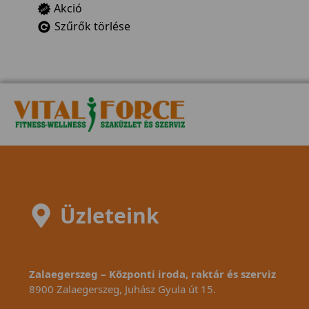
Akció
Szűrők törlése
Üzleteink
Zalaegerszeg – Központi iroda, raktár és szerviz
8900 Zalaegerszeg, Juhász Gyula út 15.