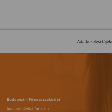
Adatkezelési tájék
Budapest – Fitness szaküzlet
budapest@vital-force.hu