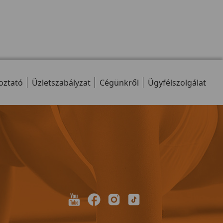
oztató
Üzletszabályzat
Cégünkről
Ügyfélszolgálat