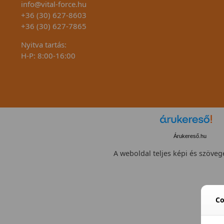
info@vital-force.hu
+36 (30) 627-8603
+36 (30) 627-7865
Nyitva tartás:
H-P: 8:00-16:00
Árukereső.hu
A weboldal teljes képi és szövege
--  Válassz --
Co