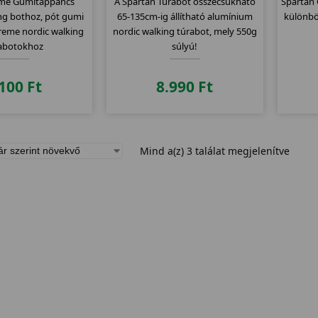
eme Gumitappancs
A Spartan Túrabot összecsukható
Spartan 
ng bothoz, pót gumi
65-135cm-ig állítható alumínium
különböz
treme nordic walking
nordic walking túrabot, mely 550g
abotokhoz
súlyú!
.100
Ft
8.990
Ft
Mind a(z) 3 találat megjelenítve