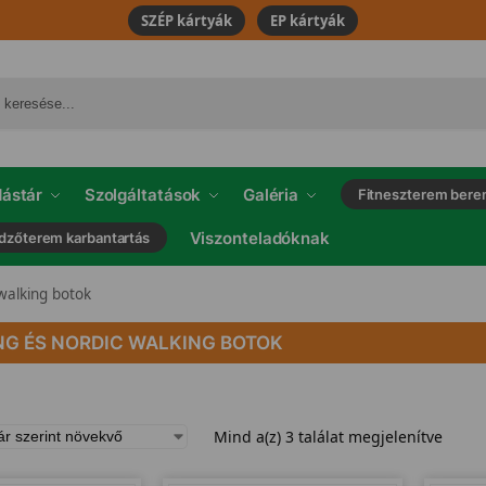
SZÉP kártyák
EP kártyák
ástár
Szolgáltatások
Galéria
Fitneszterem bere
Viszonteladóknak
dzőterem karbantartás
walking botok
NG ÉS NORDIC WALKING BOTOK
Mind a(z) 3 találat megjelenítve