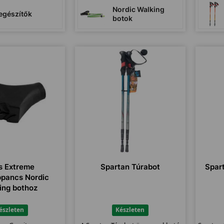
Nordic Walking
egészítők
botok
ls Extreme
Spartan Túrabot
Spar
pancs Nordic
ing bothoz
észleten
Készleten