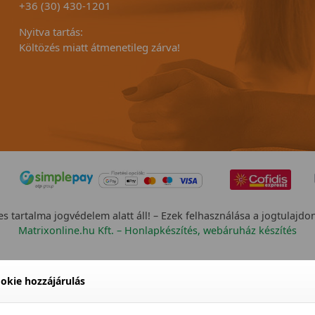
+36 (30) 430-1201
Nyitva tartás:
Költözés miatt átmenetileg zárva!
s tartalma jogvédelem alatt áll! – Ezek felhasználása a jogtulajdo
Matrixonline.hu Kft. – Honlapkészítés, webáruház készítés
okie hozzájárulás