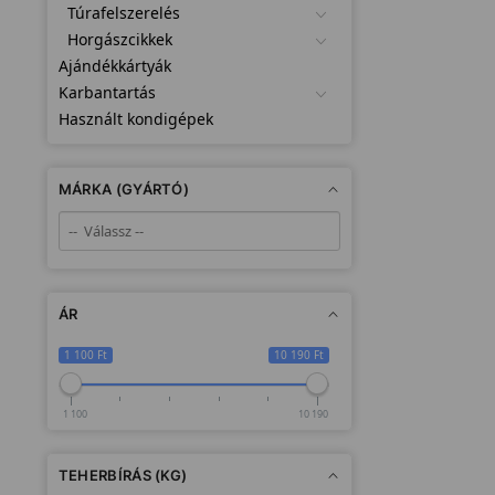
Túrafelszerelés
Horgászcikkek
Ajándékkártyák
Karbantartás
Használt kondigépek
MÁRKA (GYÁRTÓ)
ÁR
1 100 Ft
10 190 Ft
1 100
10 190
TEHERBÍRÁS (KG)