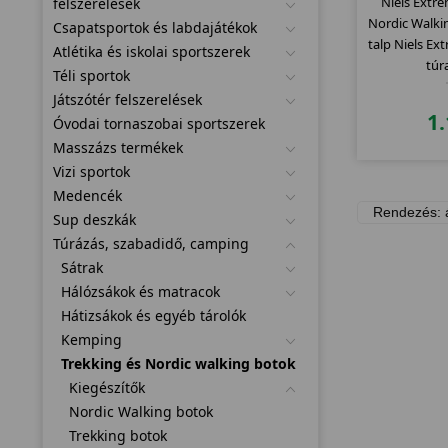
Niels Extr
felszerelések
Nordic Walki
Csapatsportok és labdajátékok
talp Niels Ex
Atlétika és iskolai sportszerek
túr
Téli sportok
Játszótér felszerelések
1
Óvodai tornaszobai sportszerek
Masszázs termékek
Vizi sportok
Medencék
Sup deszkák
Túrázás, szabadidő, camping
Sátrak
Hálózsákok és matracok
Hátizsákok és egyéb tárolók
Kemping
Trekking és Nordic walking botok
Kiegészítők
Nordic Walking botok
Trekking botok