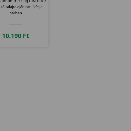
Carbon Trekking túra bot 3
ő talajra ajánlott, 3 fejjel -
párban
10.190
Ft