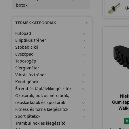
botok
Ki
TERMÉKKATEGÓRIÁK
Futópad
Elliptikus tréner
Szobabicikli
Evezőpad
Taposógép
Síergométer
Vibrációs tréner
Kondigépek
Étrend és táplálékkiegészítők
Okosórák, pulzusmérő órák,
Nie
Gumitap
okoskarkötők és sportórák
Walk
Fitness és torna kiegészítők
Sport játékok
K
Trambulinok és kiegészítő