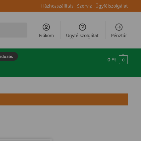
Házhozszállítás
Szerviz
Ügyfélszolgálat
Keresés
Fiókom
Ügyfélszolgálat
Pénztár
ndezés
0
Ft
0