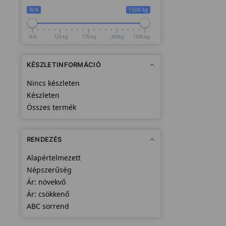
N/A
1500 kg
N/A
125 kg
170 kg
300kg
1500 kg
KÉSZLETINFORMÁCIÓ
Nincs készleten
Készleten
Összes termék
RENDEZÉS
Alapértelmezett
Népszerűség
Ár: növekvő
Ár: csökkenő
ABC sorrend