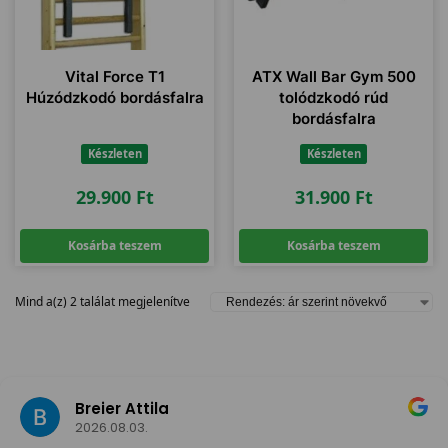
Vital Force T1
ATX Wall Bar Gym 500
Húzódzkodó bordásfalra
tolódzkodó rúd
bordásfalra
Készleten
Készleten
29.900
Ft
31.900
Ft
Kosárba teszem
Kosárba teszem
Mind a(z) 2 találat megjelenítve
Breier Attila
2026.08.03.