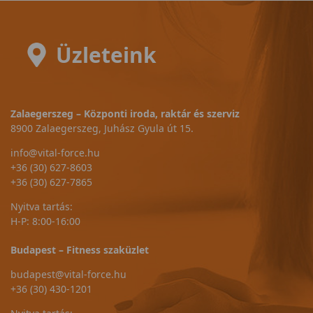
Üzleteink
Zalaegerszeg – Központi iroda, raktár és szerviz
8900 Zalaegerszeg, Juhász Gyula út 15.
info@vital-force.hu
+36 (30) 627-8603
+36 (30) 627-7865
Nyitva tartás:
H-P: 8:00-16:00
Budapest – Fitness szaküzlet
budapest@vital-force.hu
+36 (30) 430-1201