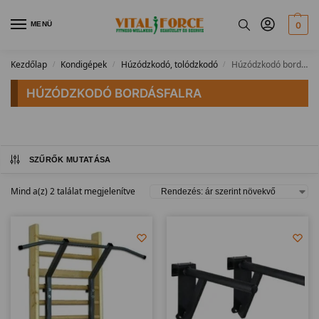
MENÜ
0
Kezdőlap
Kondigépek
Húzódzkodó, tolódzkodó
Húzódzkodó bordásfalra
/
/
/
HÚZÓDZKODÓ BORDÁSFALRA
SZŰRŐK MUTATÁSA
Mind a(z) 2 találat megjelenítve