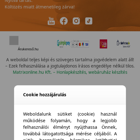
Nyitva tartás:
Költözés miatt átmenetileg zárva!
Árukereső.hu
A weboldal teljes képi és szöveges tartalma jogvédelem alatt áll!
– Ezek felhasználása a jogtulajdonos írásos engedélye nélkül tilos.
Matrixonline.hu Kft. – Honlapkészítés, webáruház készítés
--  Válassz --
Cookie hozzájárulás
Weboldalunk sütiket (cookie) használ
működése folyamán, hogy a legjobb
felhasználói élményt nyújthassa Önnek,
továbbá látogatottsága mérése céljából. A