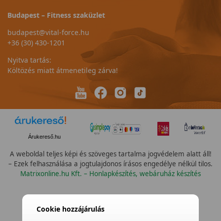
Budapest – Fitness szaküzlet
budapest@vital-force.hu
+36 (30) 430-1201
Nyitva tartás:
Költözés miatt átmenetileg zárva!
Árukereső.hu
A weboldal teljes képi és szöveges tartalma jogvédelem alatt áll!
– Ezek felhasználása a jogtulajdonos írásos engedélye nélkül tilos.
Matrixonline.hu Kft. – Honlapkészítés, webáruház készítés
--  Válassz --
Cookie hozzájárulás