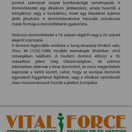
pontok számának összes kombinációját tartalmazzák. A
dominókészlet egy általános játékeszköz, amely hasonló a
kártyákhoz vagy a kockákhoz, mivel egy készlettel számos
játék játszható. A dominódarabokat használó szórakozás
másik formája a dominófelverés gyakorlata.
Dobozos dominókészlet a 19. század végéről vagy a 20. század
elejéről származik.
A dominó legkorábbi említése a Song-dinasztia Kínából való,
Zhou Mi (1232–1298) Korábbi események Wulinban című
szövegében található. A modern dominó először a 18.
században jelent meg Olaszországban, de számos
tekintetben eltérnek a kínai dominótól, és nincs megerősített
kapcsolat a kettő között. Lehet, hogy az európai dominók
egymástól függetlenül fejlődtek, vagy a Kínában tartózkodó
olasz misszionáriusok hozták a játékot Európába.