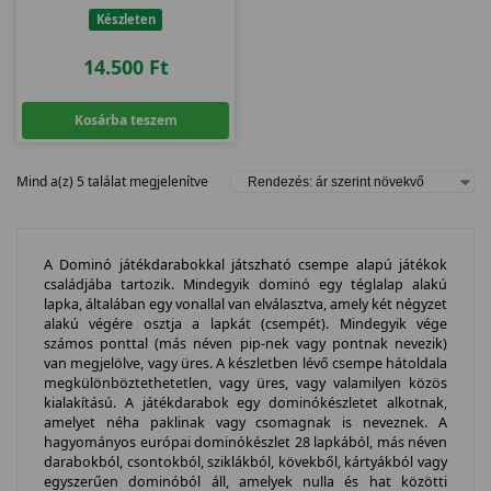
Készleten
14.500
Ft
Kosárba teszem
Mind a(z) 5 találat megjelenítve
A Dominó játékdarabokkal játszható csempe alapú játékok
családjába tartozik. Mindegyik dominó egy téglalap alakú
lapka, általában egy vonallal van elválasztva, amely két négyzet
alakú végére osztja a lapkát (csempét). Mindegyik vége
számos ponttal (más néven pip-nek vagy pontnak nevezik)
van megjelölve, vagy üres. A készletben lévő csempe hátoldala
megkülönböztethetetlen, vagy üres, vagy valamilyen közös
kialakítású. A játékdarabok egy dominókészletet alkotnak,
amelyet néha paklinak vagy csomagnak is neveznek. A
hagyományos európai dominókészlet 28 lapkából, más néven
darabokból, csontokból, sziklákból, kövekből, kártyákból vagy
egyszerűen dominóból áll, amelyek nulla és hat közötti