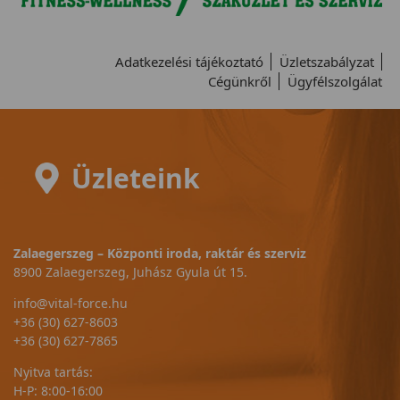
Adatkezelési tájékoztató
Üzletszabályzat
Cégünkről
Ügyfélszolgálat
Üzleteink
Zalaegerszeg – Központi iroda, raktár és szerviz
8900 Zalaegerszeg, Juhász Gyula út 15.
info@vital-force.hu
+36 (30) 627-8603
+36 (30) 627-7865
Nyitva tartás:
H-P: 8:00-16:00