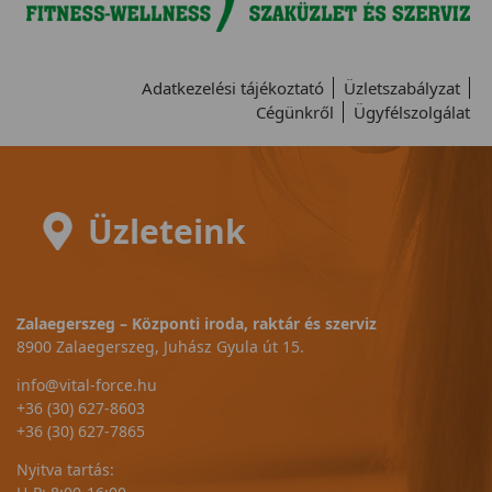
Adatkezelési tájékoztató
Üzletszabályzat
Cégünkről
Ügyfélszolgálat
Üzleteink
Zalaegerszeg – Központi iroda, raktár és szerviz
8900 Zalaegerszeg, Juhász Gyula út 15.
info@vital-force.hu
+36 (30) 627-8603
+36 (30) 627-7865
Nyitva tartás: