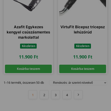
Azafit Egykezes
VirtuFit Bicepsz tricepsz
kengyel csúszásmentes
lehúzórúd
markolattal
Készleten
Készleten
11.900
Ft
11.900
Ft
Kosárba teszem
Kosárba teszem
1–16 termék, összesen 50 db
1
2
3
4