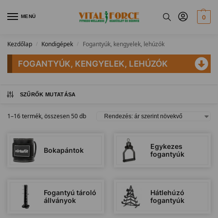
MENÜ
0
Kezdőlap
Kondigépek
Fogantyúk, kengyelek, lehúzók
/
/
FOGANTYÚK, KENGYELEK, LEHÚZÓK
SZŰRŐK MUTATÁSA
1–16 termék, összesen 50 db
Egykezes
Bokapántok
fogantyúk
Fogantyú tároló
Hátlehúzó
állványok
fogantyúk