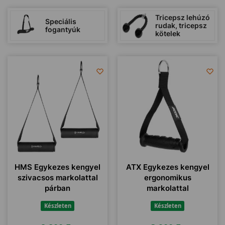
Tricepsz lehúzó
Speciális
rudak, tricepsz
fogantyúk
kötelek
HMS Egykezes kengyel
ATX Egykezes kengyel
szivacsos markolattal
ergonomikus
párban
markolattal
Készleten
Készleten