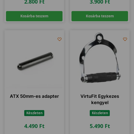
2.800
Ft
3.900
Ft
Kosárba teszem
Kosárba teszem
ATX 50mm-es adapter
VirtuFit Egykezes
kengyel
Készleten
Készleten
4.490
Ft
5.490
Ft