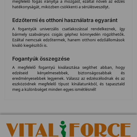
megfelelő fogás irányítja a mozgást, ezáltal növeli az edzés
hatékonyságát, miközben csökkenti a sérülésveszélyt.
Edzőtermi és otthoni használatra egyaránt
A fogantyúk univerzális csatlakozással rendelkeznek, így
bármely szabványos csigás géphez könnyedén rögzíthetők.
Ezáltal nemcsak edzőtermek, hanem otthoni edzőállomások
kiváló kiegészítői is.
Fogantyúk összegzése
A megfelelő fogantyú kiválasztása segíthet abban, hogy
edzéseid kényelmesebbek, biztonságosabbak és
eredményesebbek legyenek. Válassz az edzéscélodnak és az
eszközödnek megfelelő típust kínálatunkból, és tapasztald
meg a különbséget minden egyes ismétlésnél!