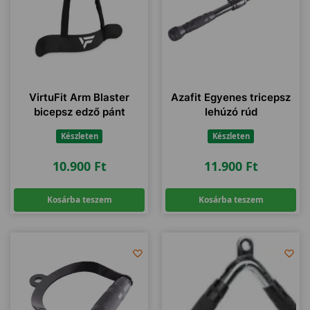
VirtuFit Arm Blaster
Azafit Egyenes tricepsz
bicepsz edző pánt
lehúzó rúd
Készleten
Készleten
10.900
Ft
11.900
Ft
Kosárba teszem
Kosárba teszem