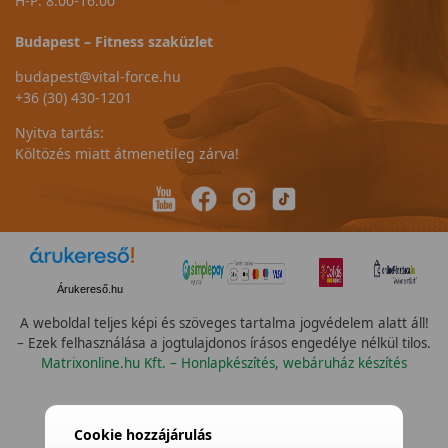
H-P: 8:00-16:00
Budapest – Fitness szaküzlet
budapest@vital-force.hu
+36 (30) 430-1201
Nyitva tartás:
Költözés miatt átmenetileg zárva!
Árukereső.hu
A weboldal teljes képi és szöveges tartalma jogvédelem alatt áll!
– Ezek felhasználása a jogtulajdonos írásos engedélye nélkül tilos.
Matrixonline.hu Kft. – Honlapkészítés, webáruház készítés
None
Cookie hozzájárulás