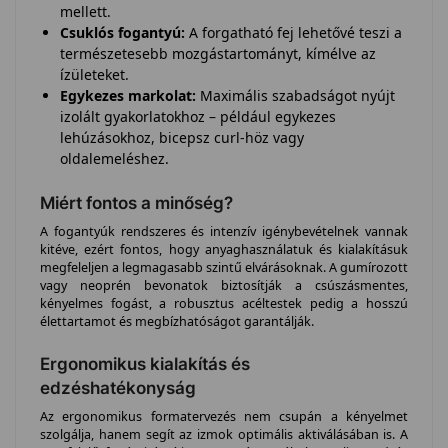
mellett.
Csuklós fogantyú:
A forgatható fej lehetővé teszi a
természetesebb mozgástartományt, kímélve az
ízületeket.
Egykezes markolat:
Maximális szabadságot nyújt
izolált gyakorlatokhoz – például egykezes
lehúzásokhoz, bicepsz curl-höz vagy
oldalemeléshez.
Miért fontos a minőség?
A fogantyúk rendszeres és intenzív igénybevételnek vannak
kitéve, ezért fontos, hogy anyaghasználatuk és kialakításuk
megfeleljen a legmagasabb szintű elvárásoknak. A gumírozott
vagy neoprén bevonatok biztosítják a csúszásmentes,
kényelmes fogást, a robusztus acéltestek pedig a hosszú
élettartamot és megbízhatóságot garantálják.
Ergonomikus kialakítás és
edzéshatékonyság
Az ergonomikus formatervezés nem csupán a kényelmet
szolgálja, hanem segít az izmok optimális aktiválásában is. A