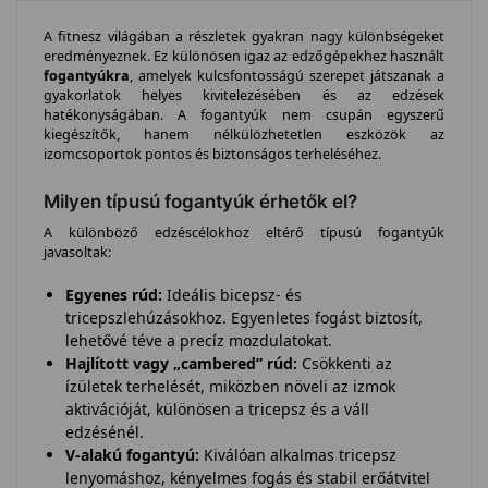
A fitnesz világában a részletek gyakran nagy különbségeket
eredményeznek. Ez különösen igaz az edzőgépekhez használt
fogantyúkra
, amelyek kulcsfontosságú szerepet játszanak a
gyakorlatok helyes kivitelezésében és az edzések
hatékonyságában. A fogantyúk nem csupán egyszerű
kiegészítők, hanem nélkülözhetetlen eszközök az
izomcsoportok pontos és biztonságos terheléséhez.
Milyen típusú fogantyúk érhetők el?
A különböző edzéscélokhoz eltérő típusú fogantyúk
javasoltak:
Egyenes rúd:
Ideális bicepsz- és
tricepszlehúzásokhoz. Egyenletes fogást biztosít,
lehetővé téve a precíz mozdulatokat.
Hajlított vagy „cambered” rúd:
Csökkenti az
ízületek terhelését, miközben növeli az izmok
aktivációját, különösen a tricepsz és a váll
edzésénél.
V-alakú fogantyú:
Kiválóan alkalmas tricepsz
lenyomáshoz, kényelmes fogás és stabil erőátvitel