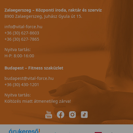
Zalaegerszeg – Központi iroda, raktár és szerviz
8900 Zalaegerszeg, Juhász Gyula út 15.
info@vital-force.hu
+36 (30) 627-8603
+36 (30) 627-7865
Nyitva tartás:
H-P: 8:00-16:00
Budapest – Fitness szaküzlet
budapest@vital-force.hu
+36 (30) 430-1201
Nyitva tartás:
Költözés miatt átmenetileg zárva!