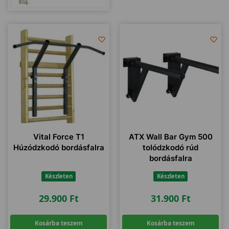
Vital Force T1
ATX Wall Bar Gym 500
Húzódzkodó bordásfalra
tolódzkodó rúd
bordásfalra
Készleten
Készleten
29.900
Ft
31.900
Ft
Kosárba teszem
Kosárba teszem