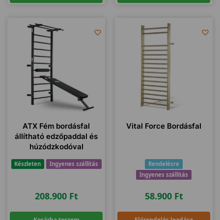
ATX Fém bordásfal
Vital Force Bordásfal
állítható edzőpaddal és
húzódzkodóval
Készleten
Ingyenes szállítás
Rendelésre
Ingyenes szállítás
208.900
Ft
58.900
Ft
Kosárba teszem
Előrendelés leadása