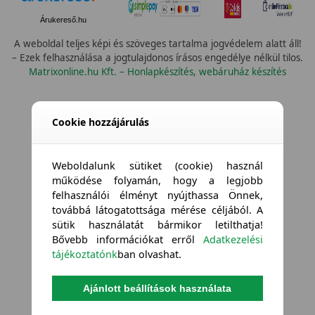
Árukereső.hu
A weboldal teljes képi és szöveges tartalma jogvédelem alatt áll!
– Ezek felhasználása a jogtulajdonos írásos engedélye nélkül tilos.
Matrixonline.hu Kft. – Honlapkészítés, webáruház készítés
--  Válassz --
Cookie hozzájárulás
Weboldalunk sütiket (cookie) használ
működése folyamán, hogy a legjobb
felhasználói élményt nyújthassa Önnek,
továbbá látogatottsága mérése céljából. A
sütik használatát bármikor letilthatja!
Bővebb információkat erről
Adatkezelési
tájékoztatónk
ban olvashat.
Ajánlott beállítások használata