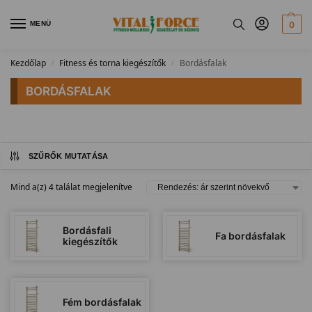
MENÜ
0
Kezdőlap
Fitness és torna kiegészítők
Bordásfalak
/
/
BORDÁSFALAK
SZŰRŐK MUTATÁSA
Mind a(z) 4 találat megjelenítve
Bordásfali
Fa bordásfalak
kiegészítők
Fém bordásfalak