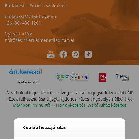
Budapest – Fitness szaküzlet
budapest@vital-force.hu
+36 (30) 430-1201
Nyitva tartás:
Költözés miatt átmenetileg zárva!
Árukereső.hu
A weboldal teljes képi és szöveges tartalma jogvédelem alatt áll!
– Ezek felhasználása a jogtulajdonos írásos engedélye nélkül tilos.
Matrixonline.hu Kft. – Honlapkészítés, webáruház készítés
Összes szín
Cookie hozzájárulás