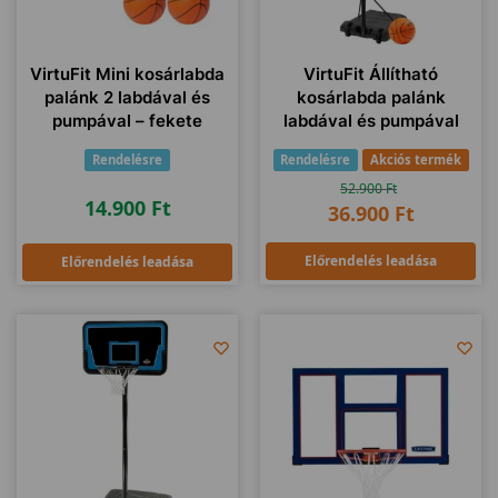
VirtuFit Mini kosárlabda
VirtuFit Állítható
palánk 2 labdával és
kosárlabda palánk
pumpával – fekete
labdával és pumpával
Rendelésre
Rendelésre
Akciós termék
52.900
Ft
14.900
Ft
36.900
Ft
Előrendelés leadása
Előrendelés leadása