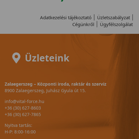
Adatkezelési tájékoztató
Üzletszabályzat
Cégünkről
Ügyfélszolgálat
Üzleteink
Zalaegerszeg – Központi iroda, raktár és szerviz
8900 Zalaegerszeg, Juhász Gyula út 15.
info@vital-force.hu
+36 (30) 627-8603
+36 (30) 627-7865
Nyitva tartás:
H-P: 8:00-16:00