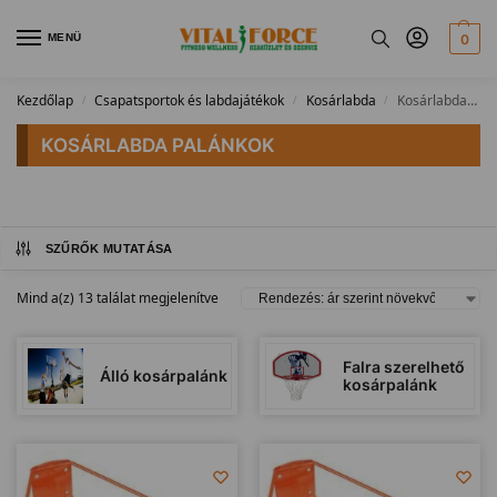
MENÜ
0
Kezdőlap
Csapatsportok és labdajátékok
Kosárlabda
Kosárlabda palánkok
/
/
/
KOSÁRLABDA PALÁNKOK
SZŰRŐK MUTATÁSA
Mind a(z) 13 találat megjelenítve
Falra szerelhető
Álló kosárpalánk
kosárpalánk