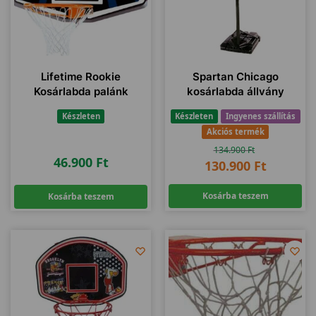
Lifetime Rookie
Spartan Chicago
Kosárlabda palánk
kosárlabda állvány
Készleten
Készleten
Ingyenes szállítás
Akciós termék
134.900
Ft
46.900
Ft
130.900
Ft
Kosárba teszem
Kosárba teszem