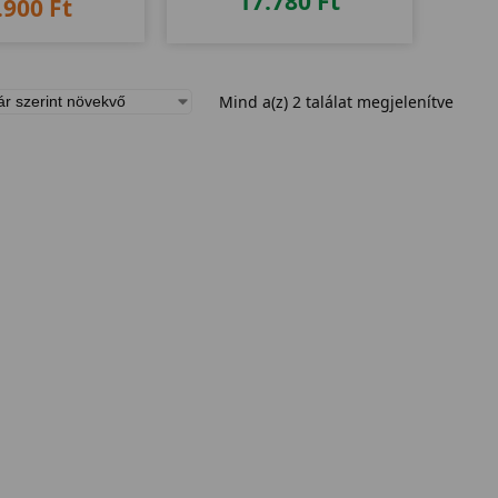
17.780
Ft
.900
Ft
Mind a(z) 2 találat megjelenítve