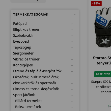
-18%
TERMÉKKATEGÓRIÁK
Futópad
Elliptikus tréner
Szobabicikli
Evezőpad
Taposógép
Síergométer
Starpro S
Vibrációs tréner
tenyerű
Kondigépek
Étrend és táplálékkiegészítők
Készleten
Okosórák, pulzusmérő órák,
Starpro S90 
okoskarkötők és sportórák
edzőkeszt
Fitness és torna kiegészítők
többf
Sport játékok
Biliárd termékek
1
Boksz termékek