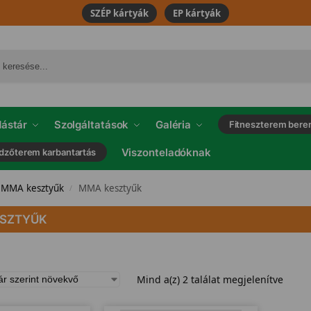
SZÉP kártyák
EP kártyák
ástár
Szolgáltatások
Galéria
Fitneszterem bere
Viszonteladóknak
dzőterem karbantartás
s MMA kesztyűk
MMA kesztyűk
/
SZTYŰK
Mind a(z) 2 találat megjelenítve