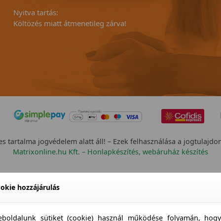
Nyitva tartás:
Költözés miatt átmenetileg zárva!
s tartalma jogvédelem alatt áll! – Ezek felhasználása a jogtulajdo
Matrixonline.hu Kft. – Honlapkészítés, webáruház készítés
okie hozzájárulás
boldalunk sütiket (cookie) használ működése folyamán, hog