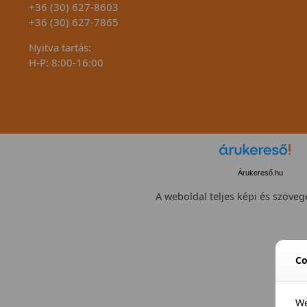
+36 (30) 627-8603
+36 (30) 627-7865
Nyitva tartás:
H-P: 8:00-16:00
Árukereső.hu
A weboldal teljes képi és szövege
Összes szín
Co
We