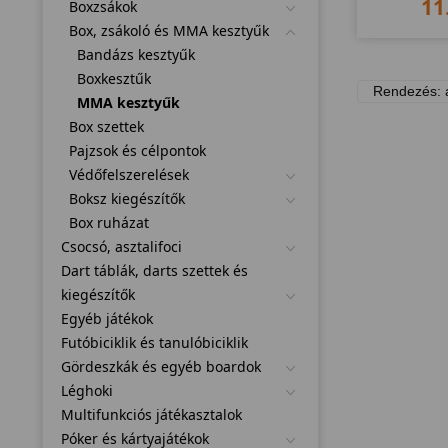
11
Boxzsákok
Box, zsákoló és MMA kesztyűk
Bandázs kesztyűk
Boxkesztűk
MMA kesztyűk
Box szettek
Pajzsok és célpontok
Védőfelszerelések
Boksz kiegészítők
Box ruházat
Csocsó, asztalifoci
Dart táblák, darts szettek és
kiegészítők
Egyéb játékok
Futóbiciklik és tanulóbiciklik
Gördeszkák és egyéb boardok
Léghoki
Multifunkciós játékasztalok
Póker és kártyajátékok