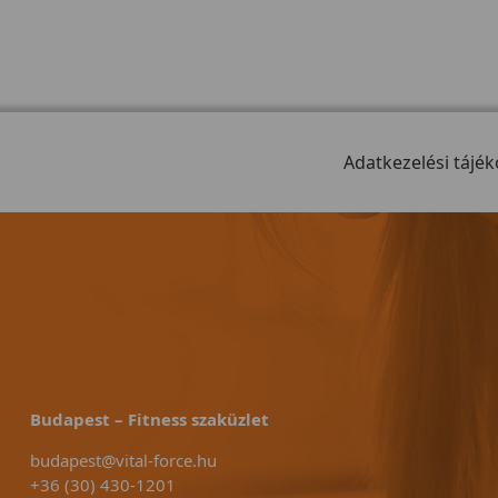
Adatkezelési tájék
Budapest – Fitness szaküzlet
budapest@vital-force.hu
+36 (30) 430-1201