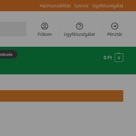
Házhozszállítás
Szerviz
Ügyfélszolgálat
Keresés
Fiókom
Ügyfélszolgálat
Pénztár
ndezés
0
Ft
0