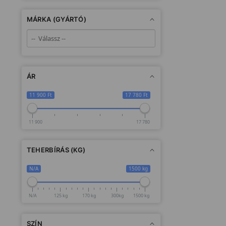
MÁRKA (GYÁRTÓ)
ÁR
11 900 Ft
17 780 Ft
11 900
17 780
TEHERBÍRÁS (KG)
N/A
1500 kg
N/A
125 kg
170 kg
300kg
1500 kg
SZÍN