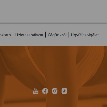
oztató
Üzletszabályzat
Cégünkről
Ügyfélszolgálat