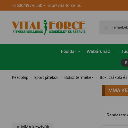
+3630/497-6550
–
info@vitalforce.hu
Főoldal
Webáruház
Tud
E
Kezdőlap
Sport játékok
Boksz termékek
Box, zsákoló é
/
/
/
MMA KE
MMA kesztyűk