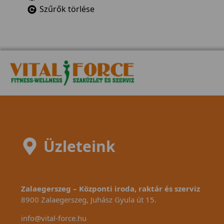
Szűrők törlése
Üzleteink
Zalaegerszeg – Központi iroda, raktár és szerviz
8900 Zalaegerszeg, Juhász Gyula út 15.
info@vital-force.hu