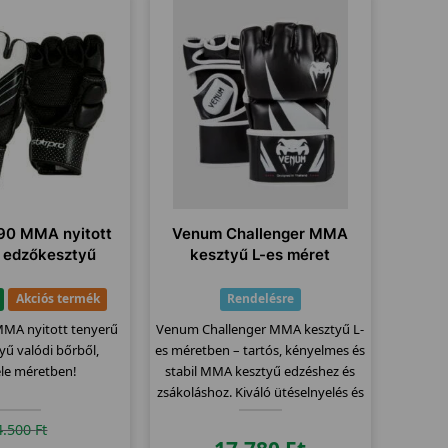
90 MMA nyitott
Venum Challenger MMA
 edzőkesztyű
kesztyű L-es méret
Akciós termék
Rendelésre
MMA nyitott tenyerű
Venum Challenger MMA kesztyű L-
yű valódi bőrből,
es méretben – tartós, kényelmes és
éle méretben!
stabil MMA kesztyű edzéshez és
zsákoláshoz. Kiváló ütéselnyelés és
csuklótámasz.
4.500
Ft