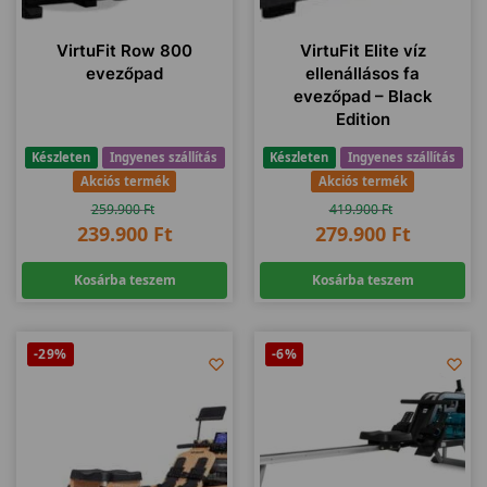
VirtuFit Row 800
VirtuFit Elite víz
evezőpad
ellenállásos fa
evezőpad – Black
Edition
Készleten
Ingyenes szállítás
Készleten
Ingyenes szállítás
Akciós termék
Akciós termék
259.900
Ft
419.900
Ft
239.900
Ft
279.900
Ft
Kosárba teszem
Kosárba teszem
-29%
-6%