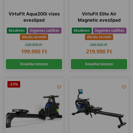
VirtuFit Aqua200i vizes
VirtuFit Elite Air
evezőpad
Magnetic evezőpad
Készleten
Ingyenes szállítás
Készleten
Ingyenes szállítás
Akciós termék
Akciós termék
239.900
Ft
249.900
Ft
199.900
Ft
219.900
Ft
Kosárba teszem
Kosárba teszem
-23%