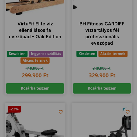
VirtuFit Elite víz
BH Fitness CARDIFF
ellenállásos fa
víztartályos fél
evezőpad – Oak Edition
professzionális
evezőpad
Készleten
Ingyenes szállítás
Készleten
Akciós termék
Akciós termék
419.900
Ft
349.900
Ft
299.900
Ft
329.900
Ft
Kosárba teszem
Kosárba teszem
-22%