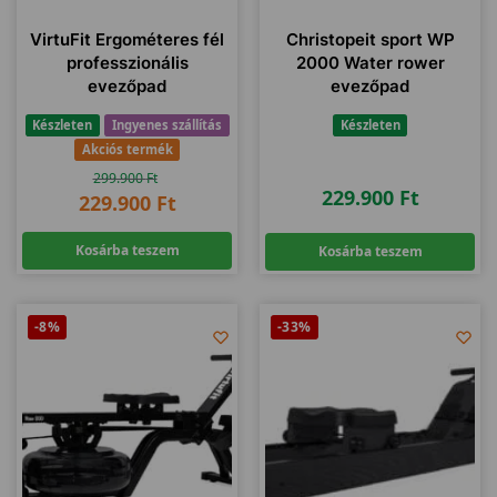
VirtuFit Ergométeres fél
Christopeit sport WP
professzionális
2000 Water rower
evezőpad
evezőpad
Készleten
Ingyenes szállítás
Készleten
Akciós termék
299.900
Ft
229.900
Ft
229.900
Ft
Kosárba teszem
Kosárba teszem
-8%
-33%