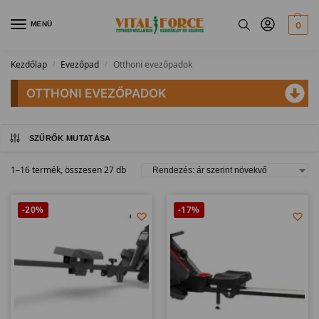
MENÜ
0
Kezdőlap
Evezőpad
Otthoni evezőpadok
/
/
OTTHONI EVEZŐPADOK
SZŰRŐK MUTATÁSA
1–16 termék, összesen 27 db
-20%
-17%