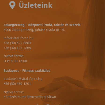
Üzleteink
Zalaegerszeg – Központi iroda, raktár és szerviz
8900 Zalaegerszeg, Juhász Gyula út 15.
info@vital-force.hu
+36 (30) 627-8603
+36 (30) 627-7865
Nyitva tartás:
H-P: 8:00-16:00
Budapest – Fitness szaküzlet
budapest@vital-force.hu
+36 (30) 430-1201
Nyitva tartás:
Költözés miatt átmenetileg zárva!