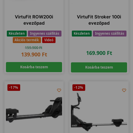
VirtuFit ROW200i
VirtuFit Stroker 100i
evezőpad
evezőpad
Készleten
Ingyenes szállítás
Készleten
Ingyenes szállítás
Akciós termék
Videó
159.900
Ft
169.900
Ft
139.900
Ft
Kosárba teszem
Kosárba teszem
-17%
-12%