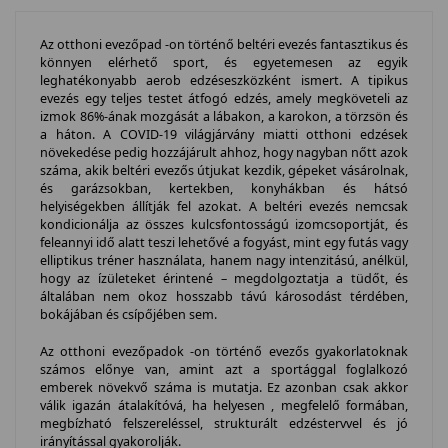
Az otthoni evezőpad -on történő beltéri evezés fantasztikus és
könnyen elérhető sport, és egyetemesen az egyik
leghatékonyabb aerob edzéseszközként ismert. A tipikus
evezés egy teljes testet átfogó edzés, amely megköveteli az
izmok 86%-ának mozgását a lábakon, a karokon, a törzsön és
a háton. A COVID-19 világjárvány miatti otthoni edzések
növekedése pedig hozzájárult ahhoz, hogy nagyban nőtt azok
száma, akik beltéri evezős útjukat kezdik, gépeket vásárolnak,
és garázsokban, kertekben, konyhákban és hátsó
helyiségekben állítják fel azokat. A beltéri evezés nemcsak
kondicionálja az összes kulcsfontosságú izomcsoportját, és
feleannyi idő alatt teszi lehetővé a fogyást, mint egy futás vagy
elliptikus tréner használata, hanem nagy intenzitású, anélkül,
hogy az ízületeket érintené – megdolgoztatja a tüdőt, és
általában nem okoz hosszabb távú károsodást térdében,
bokájában és csípőjében sem.
Az otthoni evezőpadok -on történő evezős gyakorlatoknak
számos előnye van, amint azt a sportággal foglalkozó
emberek növekvő száma is mutatja. Ez azonban csak akkor
válik igazán átalakítóvá, ha helyesen , megfelelő formában,
megbízható felszereléssel, strukturált edzéstervvel és jó
irányítással gyakorolják.