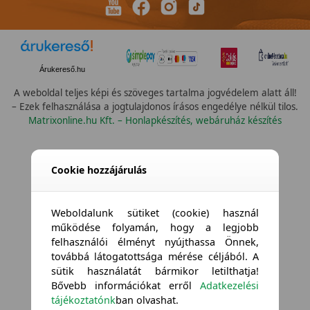
Árukereső.hu
A weboldal teljes képi és szöveges tartalma jogvédelem alatt áll!
– Ezek felhasználása a jogtulajdonos írásos engedélye nélkül tilos.
Matrixonline.hu Kft. – Honlapkészítés, webáruház készítés
Összes szín
Cookie hozzájárulás
Weboldalunk sütiket (cookie) használ
működése folyamán, hogy a legjobb
felhasználói élményt nyújthassa Önnek,
továbbá látogatottsága mérése céljából. A
sütik használatát bármikor letilthatja!
Bővebb információkat erről
Adatkezelési
tájékoztatónk
ban olvashat.