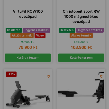
VirtuFit ROW100
Christopeit sport RW
evezőpad
1000 mágnesfékes
evezőpad
Készleten
Ingyenes szállítás
Készleten
Ingyenes szállítás
Akciós termék
Videó
Akciós termék
99.900
Ft
124.900
Ft
79.900
Ft
103.900
Ft
Kosárba teszem
Kosárba teszem
-13%