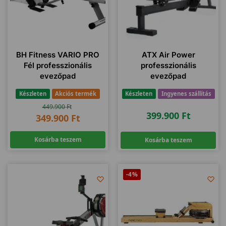
BH Fitness VARIO PRO
ATX Air Power
Fél professzionális
professzionális
evezőpad
evezőpad
Készleten
Akciós termék
Készleten
Ingyenes szállítás
449.900
Ft
399.900
Ft
349.900
Ft
Kosárba teszem
Kosárba teszem
-4%