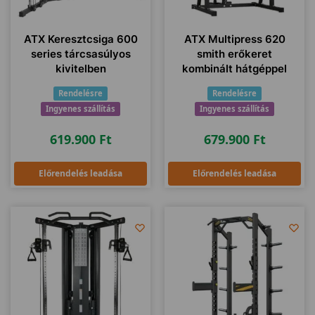
ATX Keresztcsiga 600
ATX Multipress 620
series tárcsasúlyos
smith erőkeret
kivitelben
kombinált hátgéppel
Rendelésre
Rendelésre
Ingyenes szállítás
Ingyenes szállítás
619.900
Ft
679.900
Ft
Előrendelés leadása
Előrendelés leadása