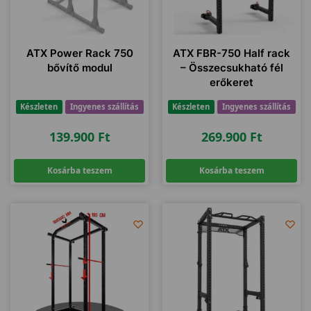
ATX Power Rack 750
ATX FBR-750 Half rack
bővítő modul
– Összecsukható fél
erőkeret
Készleten
Ingyenes szállítás
Készleten
Ingyenes szállítás
139.900
Ft
269.900
Ft
Kosárba teszem
Kosárba teszem