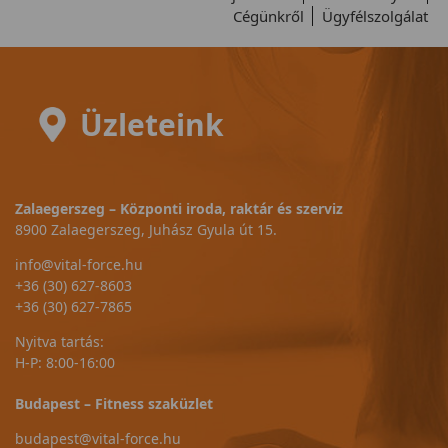
Cégünkről
Ügyfélszolgálat
Üzleteink
Zalaegerszeg – Központi iroda, raktár és szerviz
8900 Zalaegerszeg, Juhász Gyula út 15.
info@vital-force.hu
+36 (30) 627-8603
+36 (30) 627-7865
Nyitva tartás:
H-P: 8:00-16:00
Budapest – Fitness szaküzlet
budapest@vital-force.hu