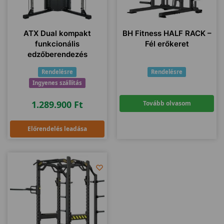
ATX Dual kompakt
BH Fitness HALF RACK –
funkcionális
Fél erőkeret
edzőberendezés
Rendelésre
Rendelésre
Ingyenes szállítás
1.289.900
Ft
Tovább olvasom
Előrendelés leadása