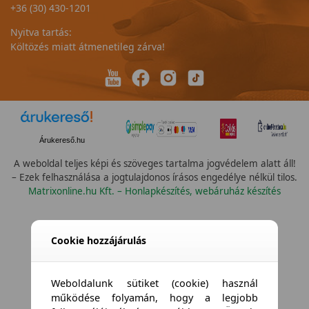
+36 (30) 430-1201
Nyitva tartás:
Költözés miatt átmenetileg zárva!
Árukereső.hu
A weboldal teljes képi és szöveges tartalma jogvédelem alatt áll!
– Ezek felhasználása a jogtulajdonos írásos engedélye nélkül tilos.
Matrixonline.hu Kft. – Honlapkészítés, webáruház készítés
Összes szín
Cookie hozzájárulás
Weboldalunk sütiket (cookie) használ
működése folyamán, hogy a legjobb