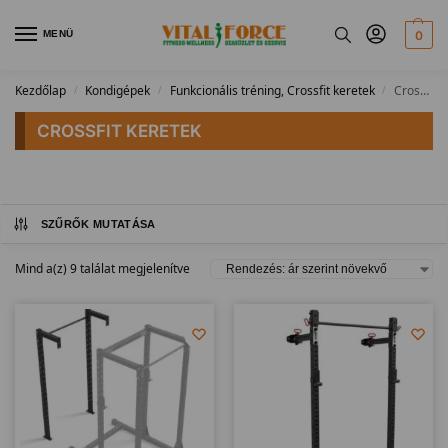
MENÜ
0
Kezdőlap
Kondigépek
Funkcionális tréning, Crossfit keretek
Crossfit keretek
/
/
/
CROSSFIT KERETEK
SZŰRŐK MUTATÁSA
Mind a(z) 9 találat megjelenítve