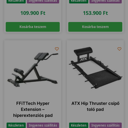
Készleten
Ingyenes szállítás
Készleten
Ingyenes szállítás
109.900
Ft
153.900
Ft
Kosárba teszem
Kosárba teszem
FFiTTech Hyper
ATX Hip Thruster csípő
Extension –
toló pad
hiperextenziós pad
Készleten
Ingyenes szállítás
Készleten
Ingyenes szállítás