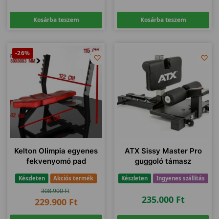
Kosárba teszem
Kosárba teszem
-26%
Kelton Olimpia egyenes
ATX Sissy Master Pro
fekvenyomó pad
guggoló támasz
Készleten
Akciós termék
Készleten
Ingyenes szállítás
308.900
Ft
235.000
Ft
229.900
Ft