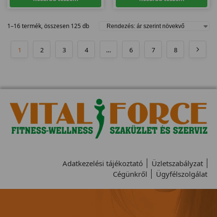
1–16 termék, összesen 125 db
1
2
3
4
…
6
7
8
Adatkezelési tájékoztató
Üzletszabályzat
Cégünkről
Ügyfélszolgálat