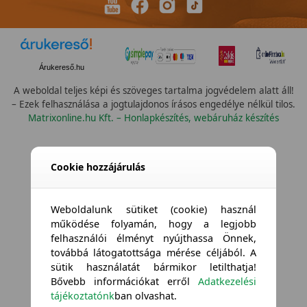
Árukereső.hu
A weboldal teljes képi és szöveges tartalma jogvédelem alatt áll!
– Ezek felhasználása a jogtulajdonos írásos engedélye nélkül tilos.
Matrixonline.hu Kft. – Honlapkészítés, webáruház készítés
Összes szín
Cookie hozzájárulás
Weboldalunk sütiket (cookie) használ
működése folyamán, hogy a legjobb
felhasználói élményt nyújthassa Önnek,
továbbá látogatottsága mérése céljából. A
sütik használatát bármikor letilthatja!
Bővebb információkat erről
Adatkezelési
tájékoztatónk
ban olvashat.