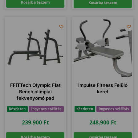
Kosárba teszem
Kosárba teszem
FFiTTech Olympic Flat
Impulse Fitness Felülő
Bench olimpiai
keret
fekvenyomó pad
Készleten
Ingyenes szállítás
Készleten
Ingyenes szállítás
239.900
Ft
248.900
Ft
Kosárba teszem
Kosárba teszem