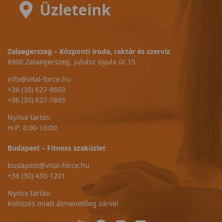
Üzleteink
Zalaegerszeg – Központi iroda, raktár és szerviz
8900 Zalaegerszeg, Juhász Gyula út 15.
info@vital-force.hu
+36 (30) 627-8603
+36 (30) 627-7865
Nyitva tartás:
H-P: 8:00-16:00
Budapest – Fitness szaküzlet
budapest@vital-force.hu
+36 (30) 430-1201
Nyitva tartás:
Költözés miatt átmenetileg zárva!