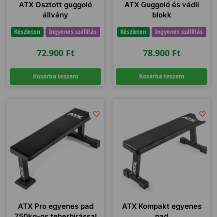
ATX Osztott guggoló
ATX Guggoló és vádli
állvány
blokk
Készleten
Ingyenes szállítás
Készleten
Ingyenes szállítás
72.900
Ft
78.900
Ft
Kosárba teszem
Kosárba teszem
ATX Pro egyenes pad
ATX Kompakt egyenes
750kg-os teherbírással
pad