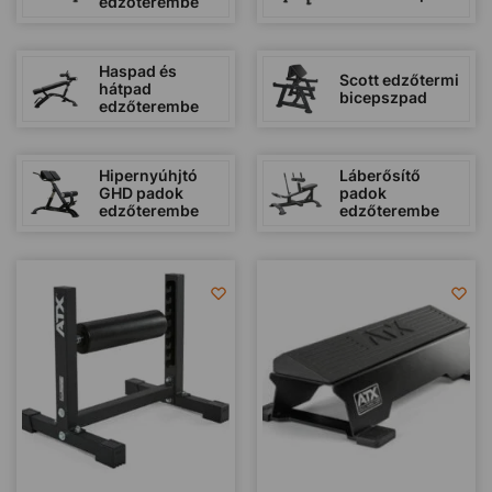
edzőterembe
Haspad és
Scott edzőtermi
hátpad
bicepszpad
edzőterembe
Hipernyúhjtó
Láberősítő
GHD padok
padok
edzőterembe
edzőterembe