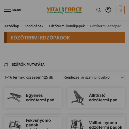
MENÜ
0
Kezdőlap
Kondigépek
Edzőtermi kondigépek
Edzőtermi edzőpadok
/
/
/
EDZŐTERMI EDZŐPADOK
SZŰRŐK MUTATÁSA
1–16 termék, összesen 125 db
Egyenes
Állítható
edzőtermi pad
edzőtermi pad
Fekvenyomó
Vállból nyomó
padok
edzőtermi padok