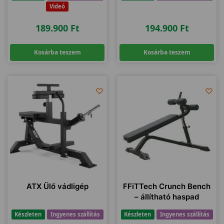
Videó
189.900
Ft
194.900
Ft
Kosárba teszem
Kosárba teszem
ATX Ülő vádligép
FFiTTech Crunch Bench
– állítható haspad
Készleten
Ingyenes szállítás
Készleten
Ingyenes szállítás