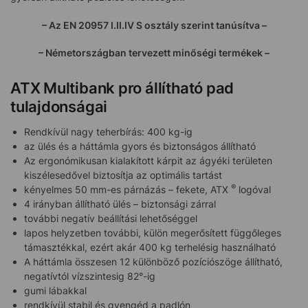
– Az EN 20957 I.II.IV S osztály szerint tanúsítva –
– Németországban tervezett minőségi termékek –
ATX Multibank pro állítható pad
tulajdonságai
Rendkívül nagy teherbírás: 400 kg-ig
az ülés és a háttámla gyors és biztonságos állítható
Az ergonómikusan kialakított kárpit az ágyéki területen
kiszélesedővel biztosítja az optimális tartást
®
kényelmes 50 mm-es párnázás – fekete, ATX
logóval
4 irányban állítható ülés – biztonsági zárral
további negatív beállítási lehetőséggel
lapos helyzetben további, külön megerősített függőleges
támasztékkal, ezért akár 400 kg terhelésig használható
A háttámla összesen 12 különböző pozíciószöge állítható,
negatívtól vízszintesig 82°-ig
gumi lábakkal
rendkívül stabil és gyengéd a padlón