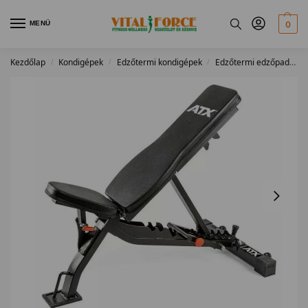
MENÜ
0
Kezdőlap
Kondigépek
Edzőtermi kondigépek
Edzőtermi edzőpadok
/
/
/