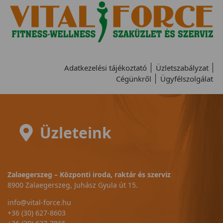
Adatkezelési tájékoztató
Üzletszabályzat
Cégünkről
Ügyfélszolgálat
Üzleteink
Zalaegerszeg – Központi iroda, raktár és szerviz
8900 Zalaegerszeg, Juhász Gyula út 15.
info@vital-force.hu
+36 (30) 627-8603