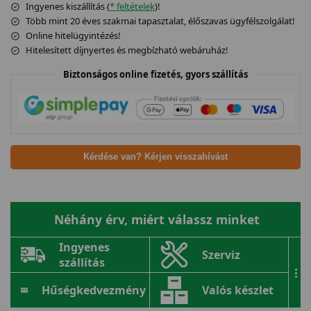
Ingyenes kiszállítás (
* feltételek
)!
Több mint 20 éves szakmai tapasztalat, élőszavas ügyfélszolgálat!
Online hitelügyintézés!
Hitelesített díjnyertes és megbízható webáruház!
Biztonságos online fizetés, gyors szállítás
Kérdése van? Kérjen visszahívást
Néhány érv, miért válassz minket
Ingyenes
Szerviz
szállítás
...
Hűségkedvezmény
Valós készlet