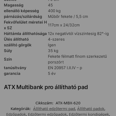
Magasság
45
ellenálló képesség
400 kg
párnázás/szilárdság
Műbőr fekete / 5,5 cm
Fekvőfelület méretei H
117cm x 24/32cm
x SZ
Háttámla állíthatósága
12x negatívtól vízszintesig 82°-ig
Ülés állítható
4-szeres
szállító görgők
Igen
Súly
35 kg
Fekete félmatt finom szerkezetű
Szín
porszórt
tanúsítvány
EN 20957 I.II.IV – p
garancia
5 év
ATX Multibank pro állítható pad
Cikkszám:
ATX-MBX-620
Kategóriák:
Állítható edzőtermi pad
,
Állítható padok
,
Edzőpadok
,
Edzőtermi edzőpadok
,
Edzőtermi kondigépek
,