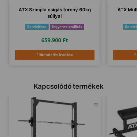
ATX Szimpla csigás torony 60kg
ATX Mul
súllyal
Rendelésre
Ingyenes szállítás
Rendel
659.900
Ft
Előrendelés leadása
E
Kapcsolódó termékek