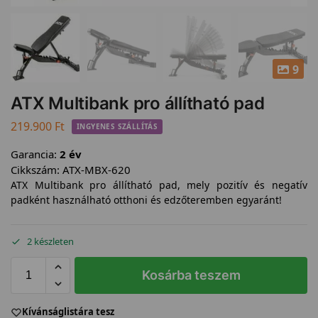
9
ATX Multibank pro állítható pad
219.900
Ft
INGYENES SZÁLLÍTÁS
Garancia:
2 év
Cikkszám:
ATX-MBX-620
ATX Multibank pro állítható pad, mely pozitív és negatív
padként használható otthoni és edzőteremben egyaránt!
2 készleten
Kosárba teszem
Kívánságlistára tesz