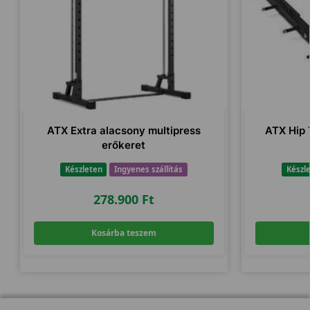
ATX Extra alacsony multipress
ATX Hip 
erőkeret
Készleten
Ingyenes szállítás
Készl
278.900
Ft
Kosárba teszem