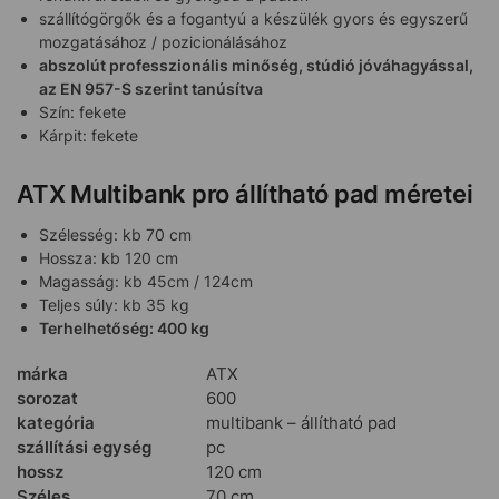
szállítógörgők és a fogantyú a készülék gyors és egyszerű
mozgatásához / pozicionálásához
abszolút professzionális minőség, stúdió jóváhagyással,
az EN 957-S szerint tanúsítva
Szín: fekete
Kárpit: fekete
ATX Multibank pro állítható pad méretei
Szélesség: kb 70 cm
Hossza: kb 120 cm
Magasság: kb 45cm / 124cm
Teljes súly: kb 35 kg
Terhelhetőség: 400 kg
márka
ATX
sorozat
600
kategória
multibank – állítható pad
szállítási egység
pc
hossz
120 cm
Széles
70 cm