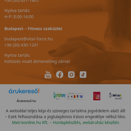
+36 (30) 627-7865
Nyitva tartás:
H-P: 8:00-16:00
Budapest – Fitness szaküzlet
budapest@vital-force.hu
+36 (30) 430-1201
Nyitva tartás:
Költözés miatt átmenetileg zárva!
Árukereső.hu
A weboldal teljes képi és szöveges tartalma jogvédelem alatt áll!
– Ezek felhasználása a jogtulajdonos írásos engedélye nélkül tilos.
Matrixonline.hu Kft. – Honlapkészítés, webáruház készítés