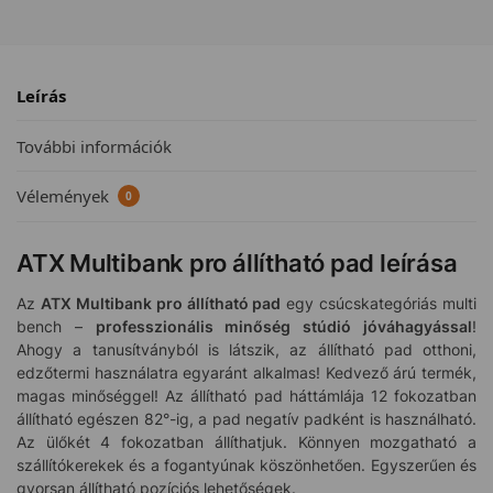
Leírás
További információk
Vélemények
0
ATX Multibank pro állítható pad leírása
Az
ATX Multibank pro állítható pad
egy csúcskategóriás multi
bench –
professzionális minőség stúdió jóváhagyással
!
Ahogy a tanusítványból is látszik, az állítható pad otthoni,
edzőtermi használatra egyaránt alkalmas! Kedvező árú termék,
magas minőséggel! Az állítható pad háttámlája 12 fokozatban
állítható egészen 82°-ig, a pad negatív padként is használható.
Az ülőkét 4 fokozatban állíthatjuk. Könnyen mozgatható a
szállítókerekek és a fogantyúnak köszönhetően. Egyszerűen és
gyorsan állítható pozíciós lehetőségek.