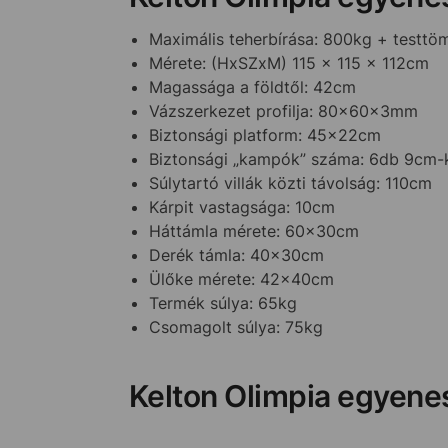
Maximális teherbírása: 800kg + testtö
Mérete: (HxSZxM) 115 x 115 x 112cm
Magassága a földtől: 42cm
Vázszerkezet profilja: 80x60x3mm
Biztonsági platform: 45x22cm
Biztonsági „kampók” száma: 6db 9cm-
Súlytartó villák közti távolság: 110cm
Kárpit vastagsága: 10cm
Háttámla mérete: 60x30cm
Derék támla: 40x30cm
Ülőke mérete: 42x40cm
Termék súlya: 65kg
Csomagolt súlya: 75kg
Kelton Olimpia egyen