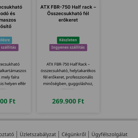
ecsukható
ATX FBR-750 Half rack –
kodó és
Összecsukható fél
ámaszos
erőkeret
ősítő
lésre
Készleten
szállítás
Ingyenes szállítás
zecsukható
ATX FBR-750 Half Rack –
 alkartámaszos
összecsukható, helytakarékos
 mely falra
fél erőkeret, professzionális
kis helyen elfér
minőségben, guggoláshoz,
at után.
fekvenyomáshoz,
húzódzkodáshoz.
900
Ft
269.900
Ft
oztató
Üzletszabályzat
Cégünkről
Ügyfélszolgálat