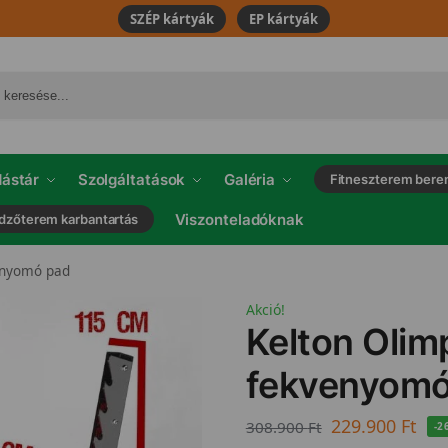
SZÉP kártyák
EP kártyák
ástár
Szolgáltatások
Galéria
Fitneszterem bere
Viszonteladóknak
dzőterem karbantartás
enyomó pad
Akció!
Kelton Olim
fekvenyomó
229.900
Ft
308.900
Ft
-2