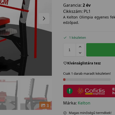
Garancia:
2 év
Cikkszám:
PL1
A Kelton Olimpia egyenes f
edzőpad.
1 készleten
Kívánságlistára tesz
Csak 1 darab maradt készleten!
Márka:
Kelton
3
Magas minőségű termékek!