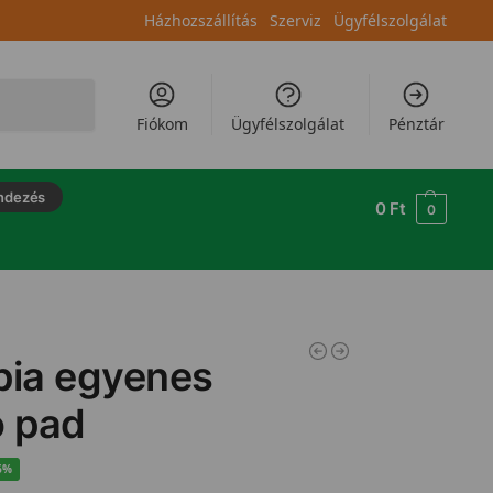
Házhozszállítás
Szerviz
Ügyfélszolgálat
Keresés
Fiókom
Ügyfélszolgálat
Pénztár
ndezés
0
Ft
0
pia egyenes
 pad
6%