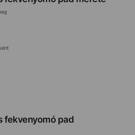
meg
ként
es fekvenyomó pad