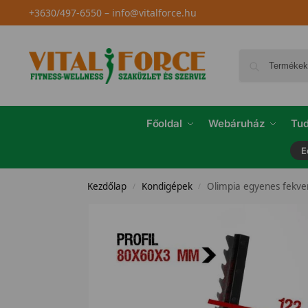
+3630/497-6550
–
info@vitalforce.hu
Főoldal
Webáruház
Tud
E
Kezdőlap
Kondigépek
Olimpia egyenes fekv
/
/