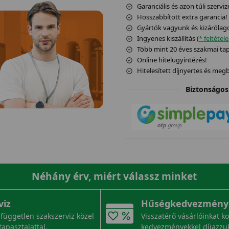
Garanciális és azon túli szerviz
Hosszabbított extra garancia!
Gyártók vagyunk és kizárólag
Ingyenes kiszállítás (
* feltétel
Több mint 20 éves szakmai tapa
Online hitelügyintézés!
Hitelesített díjnyertes és me
Biztonságos 
Néhány érv, miért válassz minket
viz
Hűségkedvezmény
független szakszerviz közel
Visszatérő vásárlóinkat k
tapasztalattal.
kedvezményekkel díjazzu