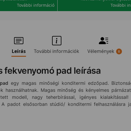
További információ
További i
Leírás
További információk
Vélemények
0
s fekvenyomó pad leírása
 pad
egy magas minőségi konditermi edzőpad. Biztonság
tők használhatnak. Magas minőség és kényelmes párnázat 
ztett modell, nagy teherbírással, igényes kialakításs
 A padot elsősorban stúdió/ konditermi felhasználásra j