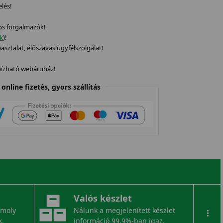
elés!
os forgalmazók!
ek
)!
sztalat, élőszavas ügyfélszolgálat!
gbízható webáruház!
online fizetés, gyors szállítás
Valós készlet
omoly
Nálunk a megjelenített készlet
...
k.
információ 99,9%-ban igaz.