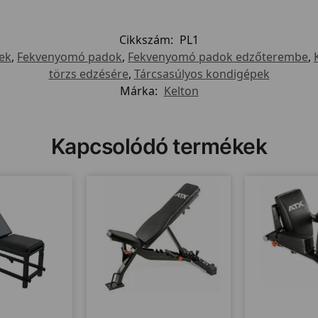
Cikkszám:
PL1
ek
,
Fekvenyomó padok
,
Fekvenyomó padok edzőterembe
,
törzs edzésére
,
Tárcsasúlyos kondigépek
Márka:
Kelton
Kapcsolódó termékek