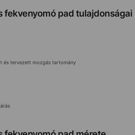
s fekvenyomó pad tulajdonságai
tt és tervezett mozgás tartomány
járás
es fekvenyomó pad mérete