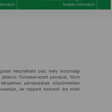
nformáció
További információ
osan használható pad, mely biztonsági
jellemzi. Formatervezett párnázat, 10cm
al! Kényelmes párnázatának köszönhetően
avasoljuk, de roppant kedvező ára miatt