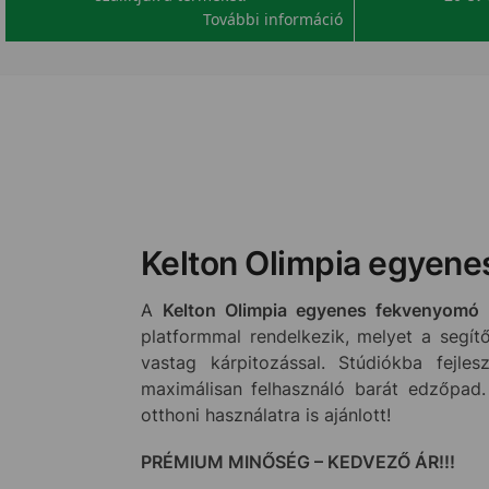
További információ
Kelton Olimpia egyene
A
Kelton Olimpia egyenes fekvenyomó
platformmal rendelkezik, melyet a segí
vastag kárpitozással. Stúdiókba fejles
maximálisan felhasználó barát edzőpad.
otthoni használatra is ajánlott!
PRÉMIUM MINŐSÉG – KEDVEZŐ ÁR!!!