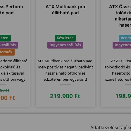
ess Perform
ATX Multibank pro
ATX Össz
ató pad
állítható pad
tolódz
alkart
haser
leten
Készleten
Rende
 szállítás
Ingyenes szállítás
Ingyenes 
 termék
Perform állítható
ATX Multibank pro állítható pad,
Az ATX Öss
 sokoldalú és
mely pozitív és negatív padként
tolódzkodó és
kialakításával
használható otthoni és
haserősítő,
tás otthoni vagy
edzőteremben egyaránt!
szerelhető, és 
zós edzésekhez.
használ
900
Ft
219.900
Ft
198.
900
Ft
Adatkezelési tájék