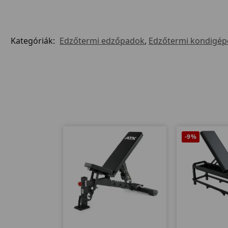
Kategóriák:
Edzőtermi edzőpadok
,
Edzőtermi kondigép
-9%