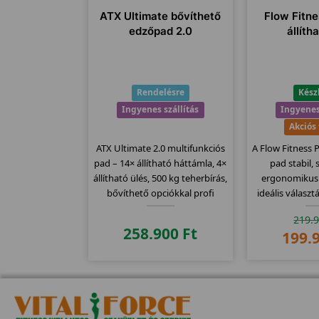
ATX Ultimate bővíthető
Flow Fitn
edzőpad 2.0
állíth
Rendelésre
Kész
Ingyenes szállítás
Ingyenes
Akciós
ATX Ultimate 2.0 multifunkciós
A Flow Fitness 
pad – 14× állítható háttámla, 4×
pad stabil,
állítható ülés, 500 kg teherbírás,
ergonomikus 
bővíthető opciókkal profi
ideális válasz
edzésekhez.
edzőtermi súly
219.
258.900
Ft
199.