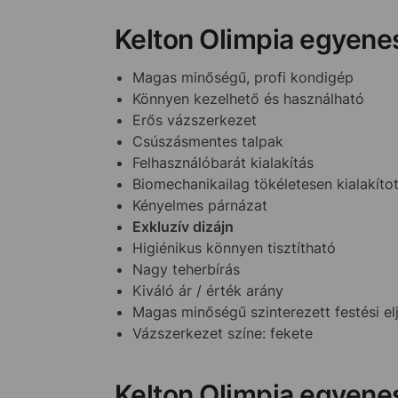
Kelton Olimpia egyene
Magas minőségű, profi kondigép
Könnyen kezelhető és használható
Erős vázszerkezet
Csúszásmentes talpak
Felhasználóbarát kialakítás
Biomechanikailag tökéletesen kialakíto
Kényelmes párnázat
Exkluzív dizájn
Higiénikus könnyen tisztítható
Nagy teherbírás
Kiváló ár / érték arány
Magas minőségű szinterezett festési el
Vázszerkezet színe: fekete
Kelton Olimpia egyen