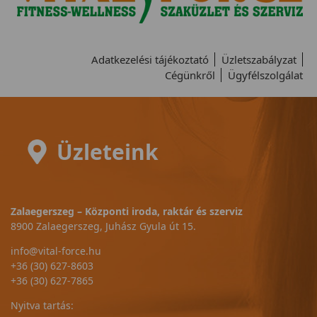
Adatkezelési tájékoztató
Üzletszabályzat
Cégünkről
Ügyfélszolgálat
Üzleteink
Zalaegerszeg – Központi iroda, raktár és szerviz
8900 Zalaegerszeg, Juhász Gyula út 15.
info@vital-force.hu
+36 (30) 627-8603
+36 (30) 627-7865
Nyitva tartás: