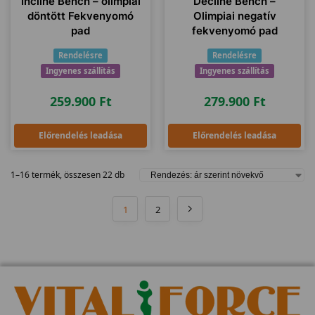
Incline Bench – olimpiai
Decline Bench –
döntött Fekvenyomó
Olimpiai negatív
pad
fekvenyomó pad
Rendelésre
Rendelésre
Ingyenes szállítás
Ingyenes szállítás
259.900
Ft
279.900
Ft
Előrendelés leadása
Előrendelés leadása
1–16 termék, összesen 22 db
1
2