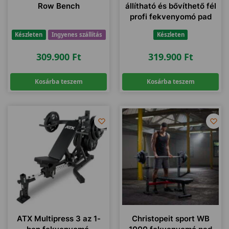
Row Bench
állítható és bővíthető fél
profi fekvenyomó pad
Készleten
Ingyenes szállítás
Készleten
309.900
Ft
319.900
Ft
Kosárba teszem
Kosárba teszem
ATX Multipress 3 az 1-
Christopeit sport WB