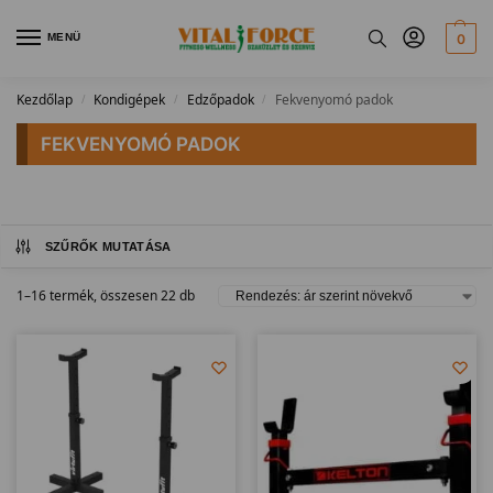
MENÜ
0
Kezdőlap
Kondigépek
Edzőpadok
Fekvenyomó padok
/
/
/
FEKVENYOMÓ PADOK
SZŰRŐK MUTATÁSA
1–16 termék, összesen 22 db