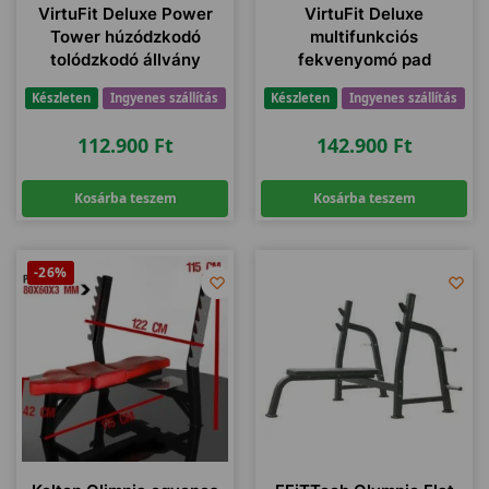
VirtuFit Deluxe Power
VirtuFit Deluxe
Tower húzódzkodó
multifunkciós
tolódzkodó állvány
fekvenyomó pad
Készleten
Ingyenes szállítás
Készleten
Ingyenes szállítás
112.900
Ft
142.900
Ft
Kosárba teszem
Kosárba teszem
-26%