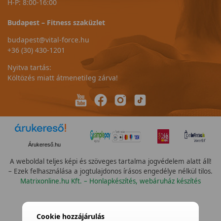
H-P: 8:00-16:00
Budapest – Fitness szaküzlet
budapest@vital-force.hu
+36 (30) 430-1201
Nyitva tartás:
Költözés miatt átmenetileg zárva!
Árukereső.hu
A weboldal teljes képi és szöveges tartalma jogvédelem alatt áll!
– Ezek felhasználása a jogtulajdonos írásos engedélye nélkül tilos.
Matrixonline.hu Kft. – Honlapkészítés, webáruház készítés
Összes szín
Cookie hozzájárulás