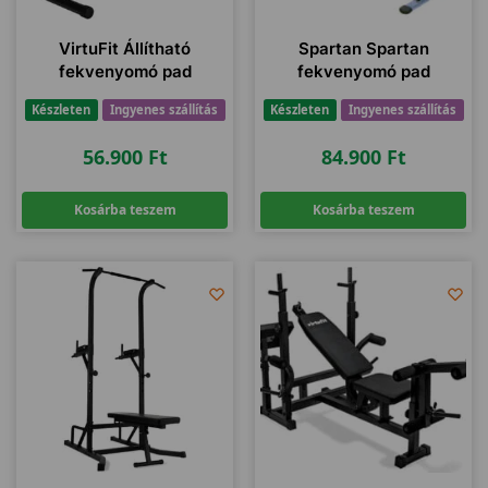
VirtuFit Állítható
Spartan Spartan
fekvenyomó pad
fekvenyomó pad
Készleten
Ingyenes szállítás
Készleten
Ingyenes szállítás
56.900
Ft
84.900
Ft
Kosárba teszem
Kosárba teszem