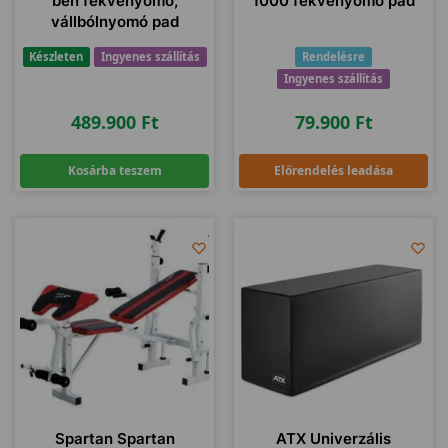
ben fekvenyomó,
1000 fekvenyomó pad
vállbólnyomó pad
Készleten
Ingyenes szállítás
Rendelésre
Ingyenes szállítás
489.900
Ft
79.900
Ft
Kosárba teszem
Előrendelés leadása
Spartan Spartan
ATX Univerzális