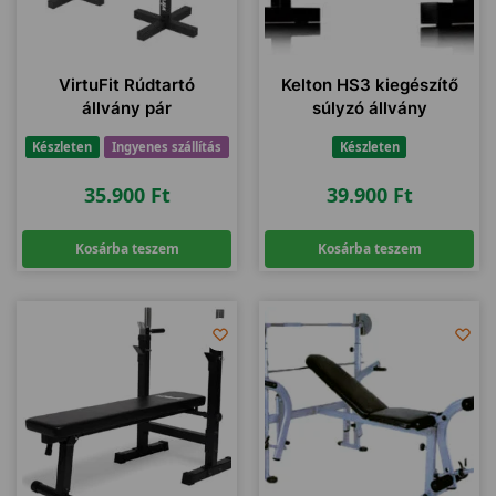
VirtuFit Rúdtartó
Kelton HS3 kiegészítő
állvány pár
súlyzó állvány
Készleten
Ingyenes szállítás
Készleten
35.900
Ft
39.900
Ft
Kosárba teszem
Kosárba teszem