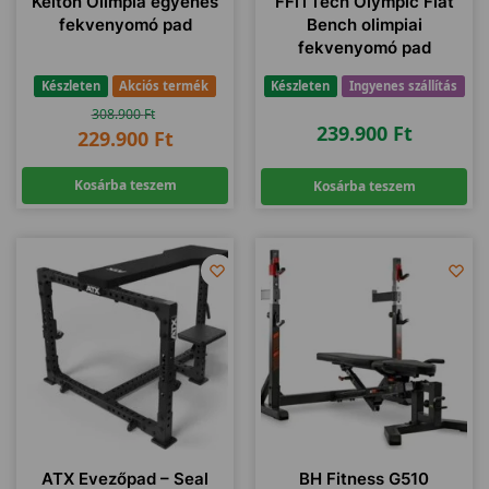
Kelton Olimpia egyenes
FFiTTech Olympic Flat
fekvenyomó pad
Bench olimpiai
fekvenyomó pad
Készleten
Akciós termék
Készleten
Ingyenes szállítás
308.900
Ft
239.900
Ft
229.900
Ft
Kosárba teszem
Kosárba teszem
ATX Evezőpad – Seal
BH Fitness G510