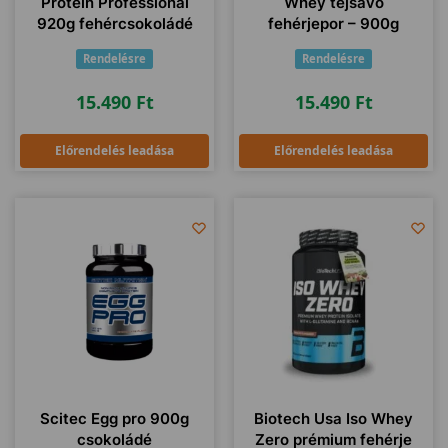
Protein Professional
Whey tejsavó
920g fehércsokoládé
fehérjepor – 900g
Rendelésre
Rendelésre
15.490
Ft
15.490
Ft
Előrendelés leadása
Előrendelés leadása
Scitec Egg pro 900g
Biotech Usa Iso Whey
csokoládé
Zero prémium fehérje