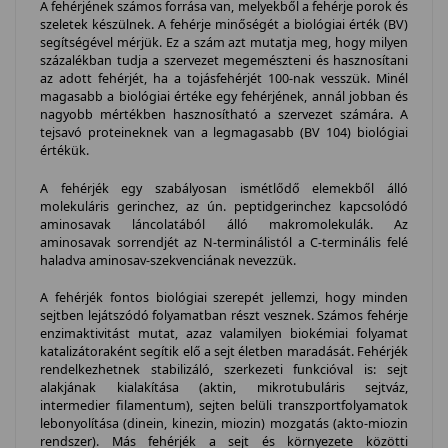
A fehérjének számos forrása van, melyekből a fehérje porok és
szeletek készülnek. A fehérje minőségét a biológiai érték (BV)
segítségével mérjük. Ez a szám azt mutatja meg, hogy milyen
százalékban tudja a szervezet megemészteni és hasznosítani
az adott fehérjét, ha a tojásfehérjét 100-nak vesszük. Minél
magasabb a biológiai értéke egy fehérjének, annál jobban és
nagyobb mértékben hasznosítható a szervezet számára. A
tejsavó proteineknek van a legmagasabb (BV 104) biológiai
értékük.
A fehérjék egy szabályosan ismétlődő elemekből álló
molekuláris gerinchez, az ún. peptidgerinchez kapcsolódó
aminosavak láncolatából álló makromolekulák. Az
aminosavak sorrendjét az N-terminálistól a C-terminális felé
haladva aminosav-szekvenciának nevezzük.
A fehérjék fontos biológiai szerepét jellemzi, hogy minden
sejtben lejátszódó folyamatban részt vesznek. Számos fehérje
enzimaktivitást mutat, azaz valamilyen biokémiai folyamat
katalizátoraként segítik elő a sejt életben maradását. Fehérjék
rendelkezhetnek stabilizáló, szerkezeti funkcióval is: sejt
alakjának kialakítása (aktin, mikrotubuláris sejtváz,
intermedier filamentum), sejten belüli transzportfolyamatok
lebonyolítása (dinein, kinezin, miozin) mozgatás (akto-miozin
rendszer). Más fehérjék a sejt és környezete közötti