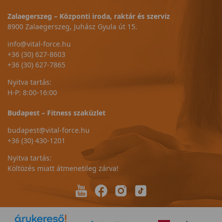
Zalaegerszeg – Központi iroda, raktár és szerviz
8900 Zalaegerszeg, Juhász Gyula út 15.
info@vital-force.hu
+36 (30) 627-8603
+36 (30) 627-7865
Nyitva tartás:
H-P: 8:00-16:00
Budapest – Fitness szaküzlet
budapest@vital-force.hu
+36 (30) 430-1201
Nyitva tartás:
Költözés miatt átmenetileg zárva!