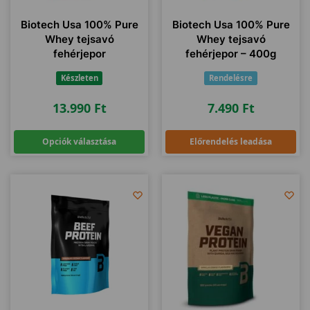
Biotech Usa 100% Pure
Biotech Usa 100% Pure
Whey tejsavó
Whey tejsavó
fehérjepor
fehérjepor – 400g
Készleten
Rendelésre
13.990
Ft
7.490
Ft
Opciók választása
Előrendelés leadása