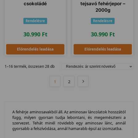
csokoládé
tejsavó fehérjepor –
2000g
Rendelésre
Rendelésre
30.990
Ft
30.990
Ft
Előrendelés leadása
Előrendelés leadása
1–16 termék, összesen 28 db
1
2
A fehérje aminosavakból áll. Az aminosav láncolatok hosszától
függ, milyen gyorsan tudja lebontani, és megemészteni a
szervezet. Tehát minél rövidebb egy aminosav lánc, annál
gyorsabb a felszívódása, annál hamarabb épül az izomzatba.