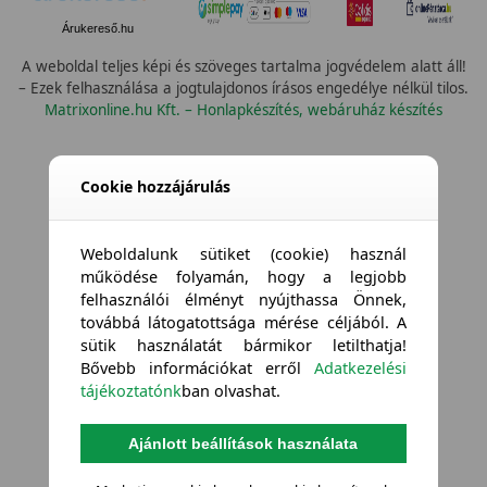
Árukereső.hu
A weboldal teljes képi és szöveges tartalma jogvédelem alatt áll!
– Ezek felhasználása a jogtulajdonos írásos engedélye nélkül tilos.
Matrixonline.hu Kft. – Honlapkészítés, webáruház készítés
None
Cookie hozzájárulás
Weboldalunk sütiket (cookie) használ
működése folyamán, hogy a legjobb
felhasználói élményt nyújthassa Önnek,
továbbá látogatottsága mérése céljából. A
sütik használatát bármikor letilthatja!
Bővebb információkat erről
Adatkezelési
tájékoztatónk
ban olvashat.
Ajánlott beállítások használata