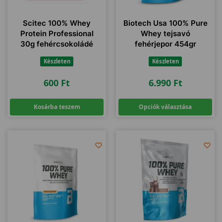
Scitec 100% Whey
Biotech Usa 100% Pure
Protein Professional
Whey tejsavó
30g fehércsokoládé
fehérjepor 454gr
Készleten
Készleten
600
Ft
6.990
Ft
Kosárba teszem
Opciók választása