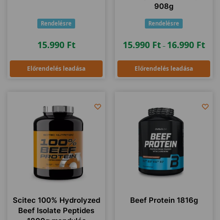
908g
Rendelésre
Rendelésre
15.990
Ft
15.990
Ft
16.990
Ft
–
Előrendelés leadása
Előrendelés leadása
Scitec 100% Hydrolyzed
Beef Protein 1816g
Beef Isolate Peptides