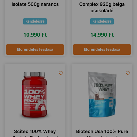
Isolate 500g narancs
Complex 920g belga
csokoládé
Rendelésre
Rendelésre
10.990
Ft
14.990
Ft
Előrendelés leadása
Előrendelés leadása
Scitec 100% Whey
Biotech Usa 100% Pure