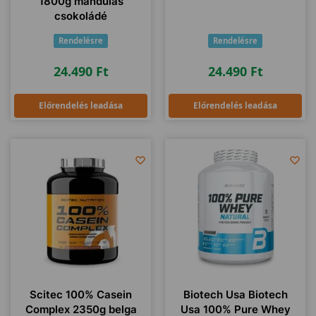
1800g mandulás
csokoládé
Rendelésre
Rendelésre
24.490
Ft
24.490
Ft
Előrendelés leadása
Előrendelés leadása
Scitec 100% Casein
Biotech Usa Biotech
Complex 2350g belga
Usa 100% Pure Whey