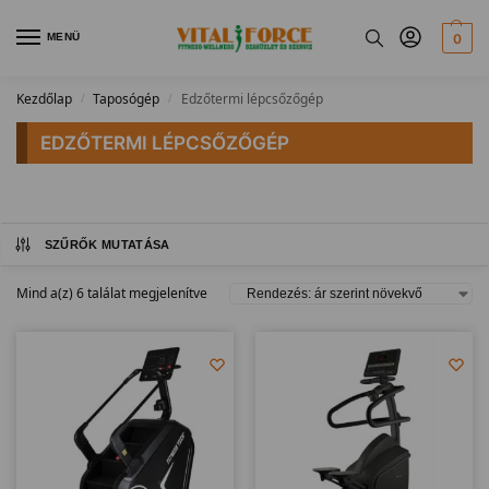
MENÜ
0
Kezdőlap
Taposógép
Edzőtermi lépcsőzőgép
/
/
EDZŐTERMI LÉPCSŐZŐGÉP
SZŰRŐK MUTATÁSA
Mind a(z) 6 találat megjelenítve