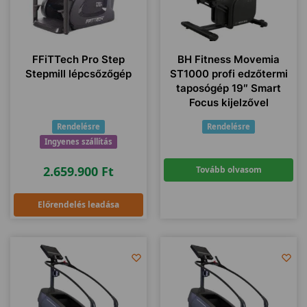
FFiTTech Pro Step
BH Fitness Movemia
Stepmill lépcsőzőgép
ST1000 profi edzőtermi
taposógép 19″ Smart
Focus kijelzővel
Rendelésre
Rendelésre
Ingyenes szállítás
2.659.900
Ft
Tovább olvasom
Előrendelés leadása