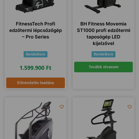
FitnessTech Profi
BH Fitness Movemia
edzőtermi lépcsőzőgép
ST1000 profi edzőtermi
– Pro Series
taposógép LED
kijelzővel
Rendelésre
Rendelésre
1.599.900
Ft
Tovább olvasom
Előrendelés leadása