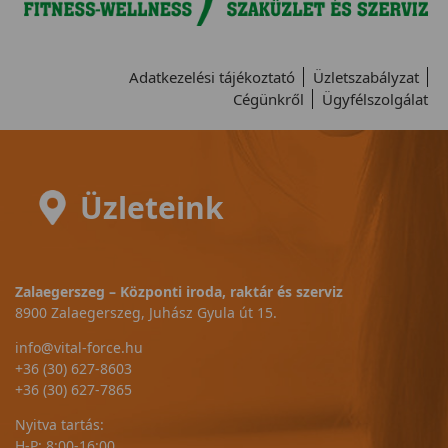
Adatkezelési tájékoztató
Üzletszabályzat
Cégünkről
Ügyfélszolgálat
Üzleteink
Zalaegerszeg – Központi iroda, raktár és szerviz
8900 Zalaegerszeg, Juhász Gyula út 15.
info@vital-force.hu
+36 (30) 627-8603
+36 (30) 627-7865
Nyitva tartás:
H-P: 8:00-16:00