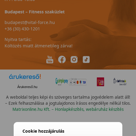
Budapest – Fitness szaküzlet
budapest@vital-force.hu
+36 (30) 430-1201
Nyitva tartás:
Költözés miatt átmenetileg zárva!
Árukereső.hu
A weboldal teljes képi és szöveges tartalma jogvédelem alatt áll!
– Ezek felhasználása a jogtulajdonos írásos engedélye nélkül tilos.
Matrixonline.hu Kft. – Honlapkészítés, webáruház készítés
Összes szín
Cookie hozzájárulás