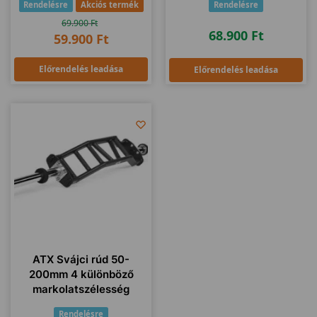
Rendelésre
Akciós termék
Rendelésre
69.900
Ft
68.900
Ft
59.900
Ft
Előrendelés leadása
Előrendelés leadása
ATX Svájci rúd 50-
200mm 4 különböző
markolatszélesség
Rendelésre