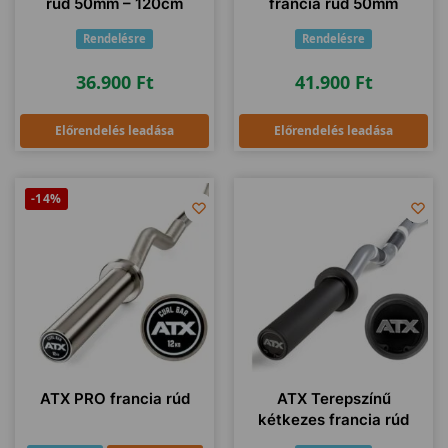
rúd 50mm – 120cm
francia rúd 50mm
Rendelésre
Rendelésre
36.900
Ft
41.900
Ft
Előrendelés leadása
Előrendelés leadása
-14%
ATX PRO francia rúd
ATX Terepszínű
kétkezes francia rúd