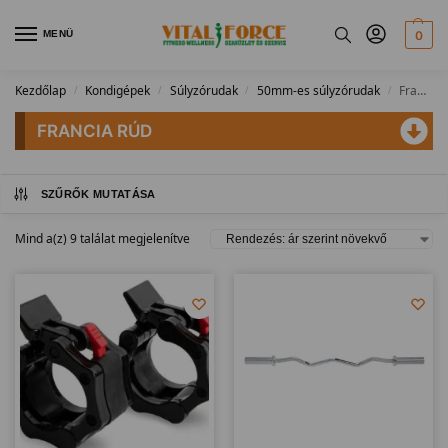
MENÜ
0
Kezdőlap
Kondigépek
Súlyzórudak
50mm-es súlyzórudak
Francia rúd
/
/
/
/
FRANCIA RÚD
SZŰRŐK MUTATÁSA
Mind a(z) 9 találat megjelenítve