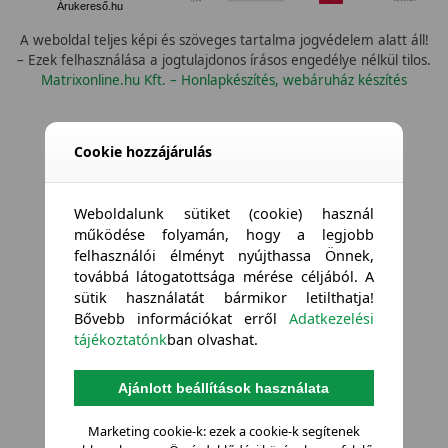
Árukereső.hu
A weboldal teljes képi és szöveges tartalma jogvédelem alatt áll!
– Ezek felhasználása a jogtulajdonos írásos engedélye nélkül tilos.
Matrixonline.hu Kft. – Honlapkészítés, webáruház készítés
None
Cookie hozzájárulás
Weboldalunk sütiket (cookie) használ
működése folyamán, hogy a legjobb
felhasználói élményt nyújthassa Önnek,
továbbá látogatottsága mérése céljából. A
sütik használatát bármikor letilthatja!
Bővebb információkat erről
Adatkezelési
tájékoztatónk
ban olvashat.
Ajánlott beállítások használata
Marketing cookie-k: ezek a cookie-k segítenek