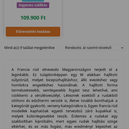
Ingyenes szállítás
109.900
Ft
Előrendelés leadása
Mind a(z) 9 találat megjelenítve
A Francia rúd elnevezés Magyarországon terjedt el a
leginkább. Ez tulajdonképpen egy W alakban hajlított
súlyzórúd, melyet bicepszhajlításhoz, álló evezéshez vagy
homlokra engedéshez használnak. A hajlított forma
természetesebb, semlegesebb fogást tesz lehetővé, ami
csökkenti a sérülésveszélyt. Léteznek ezekből a rudakból
otthoni és edzőtermi verziók is, illetve tovább bonthatjuk a
kategóriát gyakorló, verseny kategóriákra is. Egyes francia rúd
modellek kaphatóak egyedi tervezésű záró kupakkal is,
melyek különlegesebbé teszik. Érdemes a rudakat egy
szakboltban kipróbálni, mert egyes rudak hajlítási szöge
eltérhet, és ez más fogást, más eredményt képezhet az