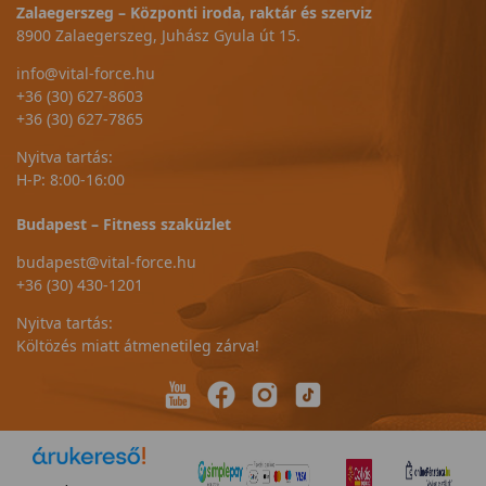
Zalaegerszeg – Központi iroda, raktár és szerviz
8900 Zalaegerszeg, Juhász Gyula út 15.
info@vital-force.hu
+36 (30) 627-8603
+36 (30) 627-7865
Nyitva tartás:
H-P: 8:00-16:00
Budapest – Fitness szaküzlet
budapest@vital-force.hu
+36 (30) 430-1201
Nyitva tartás:
Költözés miatt átmenetileg zárva!