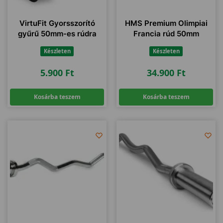
VirtuFit Gyorsszorító
HMS Premium Olimpiai
gyűrű 50mm-es rúdra
Francia rúd 50mm
Készleten
Készleten
5.900
Ft
34.900
Ft
Kosárba teszem
Kosárba teszem