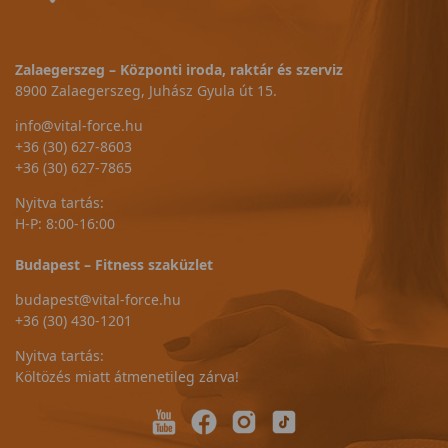
Zalaegerszeg – Központi iroda, raktár és szerviz
8900 Zalaegerszeg, Juhász Gyula út 15.
info@vital-force.hu
+36 (30) 627-8603
+36 (30) 627-7865
Nyitva tartás:
H-P: 8:00-16:00
Budapest – Fitness szaküzlet
budapest@vital-force.hu
+36 (30) 430-1201
Nyitva tartás:
Költözés miatt átmenetileg zárva!