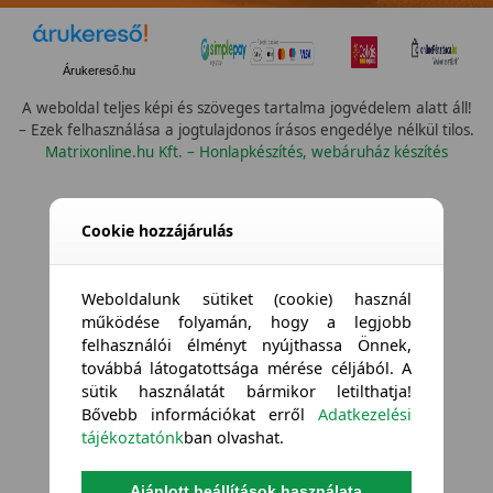
Árukereső.hu
A weboldal teljes képi és szöveges tartalma jogvédelem alatt áll!
– Ezek felhasználása a jogtulajdonos írásos engedélye nélkül tilos.
Matrixonline.hu Kft. – Honlapkészítés, webáruház készítés
Összes vízállóság
Cookie hozzájárulás
Weboldalunk sütiket (cookie) használ
működése folyamán, hogy a legjobb
felhasználói élményt nyújthassa Önnek,
továbbá látogatottsága mérése céljából. A
sütik használatát bármikor letilthatja!
Bővebb információkat erről
Adatkezelési
tájékoztatónk
ban olvashat.
Ajánlott beállítások használata