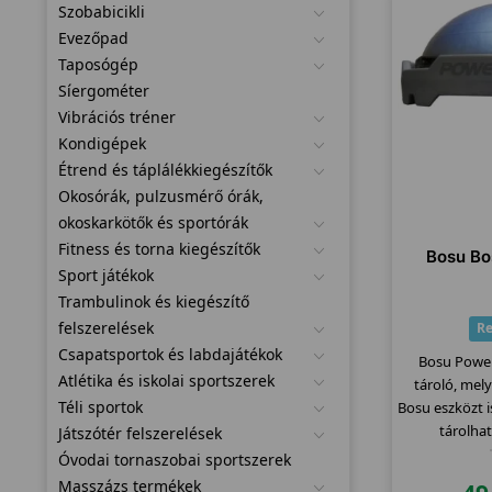
Szobabicikli
Evezőpad
Taposógép
Síergométer
Vibrációs tréner
Kondigépek
Étrend és táplálékkiegészítők
Okosórák, pulzusmérő órák,
okoskarkötők és sportórák
Fitness és torna kiegészítők
Bosu Bo
Sport játékok
Trambulinok és kiegészítő
felszerelések
Re
Csapatsportok és labdajátékok
Bosu Power
Atlétika és iskolai sportszerek
tároló, mel
Téli sportok
Bosu eszközt 
tárolhat
Játszótér felszerelések
Óvodai tornaszobai sportszerek
Masszázs termékek