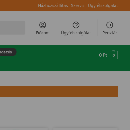
Házhozszállítás
Szerviz
Ügyfélszolgálat
Keresés
Fiókom
Ügyfélszolgálat
Pénztár
ndezés
0
Ft
0