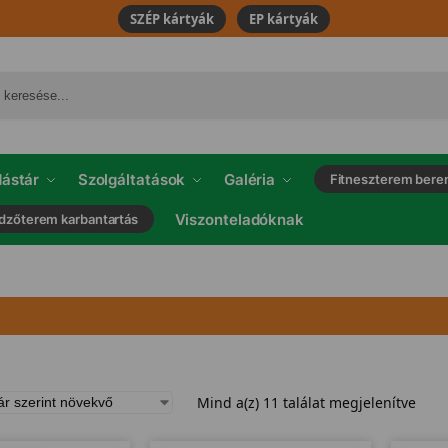
SZÉP kártyák
EP kártyák
ástár
Szolgáltatások
Galéria
Fitneszterem bere
Viszonteladóknak
dzőterem karbantartás
Mind a(z) 11 találat megjelenítve