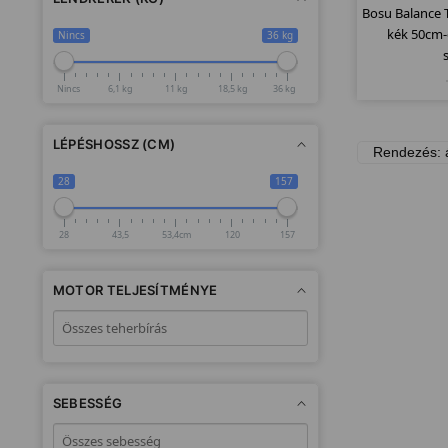
Bosu Balance T
kék 50cm-
Nincs
36 kg
Nincs
6,1 kg
11 kg
18,5 kg
36 kg
LÉPÉSHOSSZ (CM)
28
157
28
43,5
53,4cm
120
157
MOTOR TELJESÍTMÉNYE
SEBESSÉG