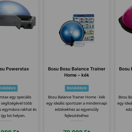
su Powerstax
Bosu Bosu Balance Trainer
Bosu 
Home – kék
ndelésre
Rendelésre
stax egy speciális
Bosu Balance Trainer Home - kék
Bosu Ba
y segítségével több
egy ideális sportszer a mindennapi
egy ideá
is egymásra rakhat és
edzésekhez az egyensűly
edz
 így kis helyen.
fejlesztéséhez