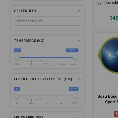
egymásra rakha
CÉLTERÜLET
14
TEHERBÍRÁS (KG)
N/A
1500 kg
N/A
125 kg
170 kg
300kg
1500 kg
FUTÓFELÜLET SZÉLESSÉGE (CM)
33
60cm
Bosu Bosu 
Sport 
33
41.5
46
52
60cm
E
LENDKERÉK (KG)