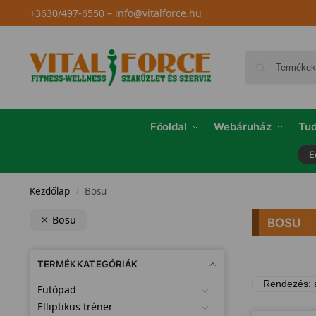
+3630/497-6550
–
info@vitalforce.hu
Főoldal
Webáruház
Tud
E
Kezdőlap
Bosu
/
Bosu
BOSU
TERMÉKKATEGÓRIÁK
Futópad
Elliptikus tréner