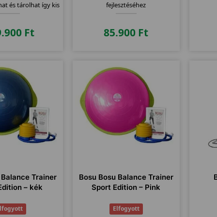
t és tárolhat így kis
fejlesztéséhez
helyen.
9.900
Ft
85.900
Ft
Balance Trainer
Bosu Bosu Balance Trainer
Edition – kék
Sport Edition – Pink
lfogyott
Elfogyott