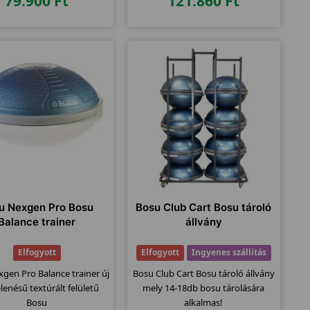
79.900
Ft
121.860
Ft
u Nexgen Pro Bosu
Bosu Club Cart Bosu tároló
Balance trainer
állvány
Elfogyott
Elfogyott
Ingyenes szállítás
gen Pro Balance trainer új
Bosu Club Cart Bosu tároló állvány
enésű textúrált felületű
mely 14-18db bosu tárolására
Bosu
alkalmas!