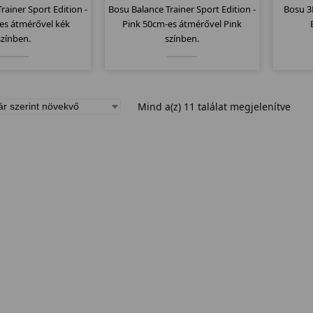
rainer Sport Edition -
Bosu Balance Trainer Sport Edition -
Bosu 3
es átmérővel kék
Pink 50cm-es átmérővel Pink
színben.
színben.
Mind a(z) 11 találat megjelenítve