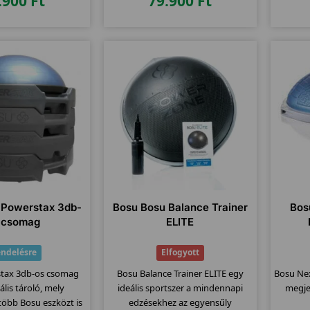
.900
Ft
79.900
Ft
 Powerstax 3db-
Bosu Bosu Balance Trainer
Bos
 csomag
ELITE
ndelésre
Elfogyott
tax 3db-os csomag
Bosu Balance Trainer ELITE egy
Bosu Nex
ális tároló, mely
ideális sportszer a mindennapi
megjel
több Bosu eszközt is
edzésekhez az egyensűly