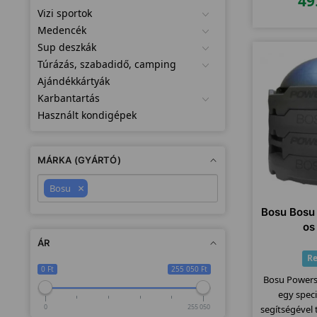
49
Vizi sportok
Medencék
Sup deszkák
Túrázás, szabadidő, camping
Ajándékkártyák
Karbantartás
Használt kondigépek
MÁRKA (GYÁRTÓ)
×
Bosu
Bosu Bosu
os
ÁR
Re
0 Ft
255 050 Ft
Bosu Powers
egy speci
0
255 050
segítségével 