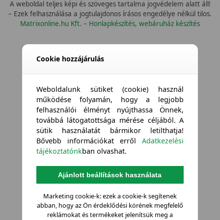
A weboldal teljes képi és szöveges tartalma jogvédelem alatt áll!
– Ezek felhasználása a jogtulajdonos írásos engedélye nélkül tilos.
Matrixonline.hu Kft. – Honlapkészítés, webáruház készítés
Összes vízállóság
Cookie hozzájárulás
Weboldalunk sütiket (cookie) használ
működése folyamán, hogy a legjobb
felhasználói élményt nyújthassa Önnek,
továbbá látogatottsága mérése céljából. A
sütik használatát bármikor letilthatja!
Bővebb információkat erről
Adatkezelési
tájékoztatónk
ban olvashat.
Ajánlott beállítások használata
Marketing cookie-k: ezek a cookie-k segítenek
abban, hogy az Ön érdeklődési körének megfelelő
reklámokat és termékeket jelenítsük meg a