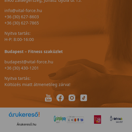
8900 Zalaegerszeg, Juhász Gyula út 15.
info@vital-force.hu
+36 (30) 627-8603
+36 (30) 627-7865
Nyitva tartás:
H-P: 8:00-16:00
Budapest – Fitness szaküzlet
budapest@vital-force.hu
+36 (30) 430-1201
Nyitva tartás:
Költözés miatt átmenetileg zárva!
Árukereső.hu