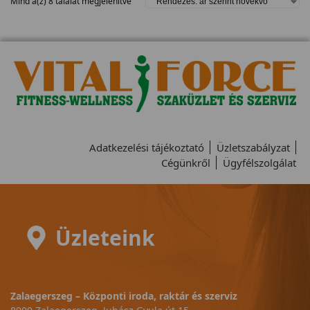
Mind a(z) 8 találat megjelenítve
Adatkezelési tájékoztató
Üzletszabályzat
Cégünkről
Ügyfélszolgálat
Üzleteink
Zalaegerszeg – Központi iroda, raktár és szerviz