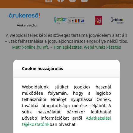
Árukereső.hu
A weboldal teljes képi és szöveges tartalma jogvédelem alatt áll!
– Ezek felhasználása a jogtulajdonos írásos engedélye nélkül tilos.
Matrixonline.hu Kft. – Honlapkészítés, webáruház készítés
Összes vízállóság
Cookie hozzájárulás
Weboldalunk sütiket (cookie) használ
működése folyamán, hogy a legjobb
felhasználói élményt nyújthassa Önnek,
továbbá látogatottsága mérése céljából. A
sütik használatát bármikor letilthatja!
Bővebb információkat erről
Adatkezelési
tájékoztatónk
ban olvashat.