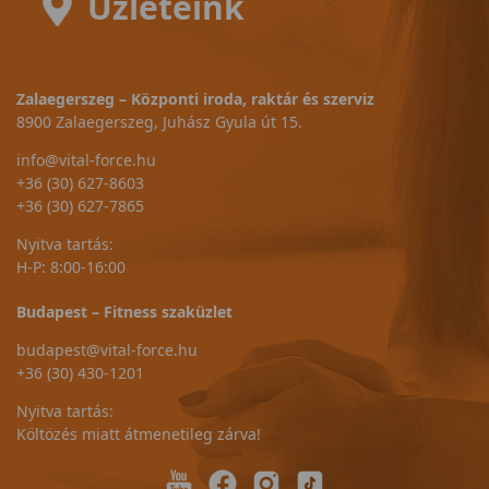
Üzleteink
Zalaegerszeg – Központi iroda, raktár és szerviz
8900 Zalaegerszeg, Juhász Gyula út 15.
info@vital-force.hu
+36 (30) 627-8603
+36 (30) 627-7865
Nyitva tartás:
H-P: 8:00-16:00
Budapest – Fitness szaküzlet
budapest@vital-force.hu
+36 (30) 430-1201
Nyitva tartás:
Költözés miatt átmenetileg zárva!