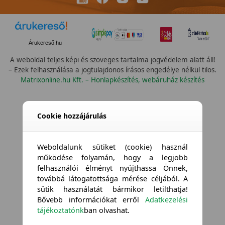
Árukereső.hu
A weboldal teljes képi és szöveges tartalma jogvédelem alatt áll!
– Ezek felhasználása a jogtulajdonos írásos engedélye nélkül tilos.
Matrixonline.hu Kft. – Honlapkészítés, webáruház készítés
Összes vízállóság
Cookie hozzájárulás
Weboldalunk sütiket (cookie) használ
működése folyamán, hogy a legjobb
felhasználói élményt nyújthassa Önnek,
továbbá látogatottsága mérése céljából. A
sütik használatát bármikor letilthatja!
Bővebb információkat erről
Adatkezelési
tájékoztatónk
ban olvashat.