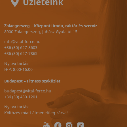
Üzleteink
Zalaegerszeg – Központi iroda, raktár és szerviz
8900 Zalaegerszeg, Juhász Gyula út 15.
info@vital-force.hu
+36 (30) 627-8603
+36 (30) 627-7865
Nyitva tartás:
H-P: 8:00-16:00
Budapest – Fitness szaküzlet
budapest@vital-force.hu
+36 (30) 430-1201
Nyitva tartás:
Költözés miatt átmenetileg zárva!