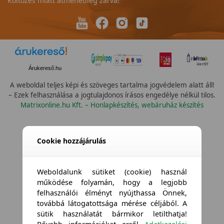
Költözés miatt átmenetileg zárva!
Árukereső.hu
A weboldal teljes képi és szöveges tartalma jogvédelem alatt áll!
– Ezek felhasználása a jogtulajdonos írásos engedélye nélkül tilos.
Matrixonline.hu Kft. – Honlapkészítés, webáruház készítés
Összes vízállóság
Cookie hozzájárulás
Weboldalunk sütiket (cookie) használ
működése folyamán, hogy a legjobb
felhasználói élményt nyújthassa Önnek,
továbbá látogatottsága mérése céljából. A
sütik használatát bármikor letilthatja!