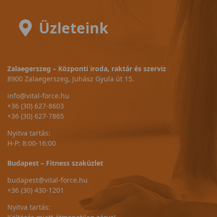
Üzleteink
Zalaegerszeg – Központi iroda, raktár és szerviz
8900 Zalaegerszeg, Juhász Gyula út 15.
info@vital-force.hu
+36 (30) 627-8603
+36 (30) 627-7865
Nyitva tartás:
H-P: 8:00-16:00
Budapest – Fitness szaküzlet
budapest@vital-force.hu
+36 (30) 430-1201
Nyitva tartás: