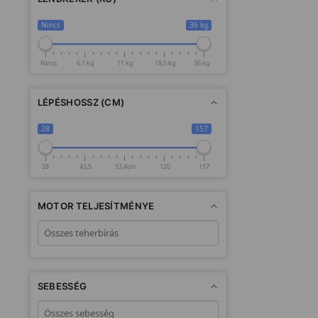
Nincs
36 kg
Nincs
6,1 kg
11 kg
18,5 kg
36 kg
LÉPÉSHOSSZ (CM)
28
157
28
43,5
53,4cm
120
157
MOTOR TELJESÍTMÉNYE
SEBESSÉG