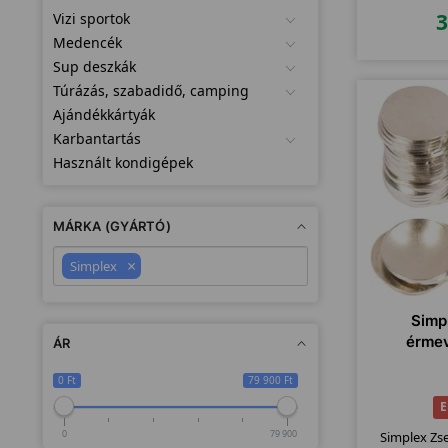
Vizi sportok
Medencék
Sup deszkák
Túrázás, szabadidő, camping
Ajándékkártyák
Karbantartás
Használt kondigépek
MÁRKA (GYÁRTÓ)
×
Simplex
Simp
érmev
ÁR
0 Ft
79 900 Ft
E
0
79 900
Simplex Zs