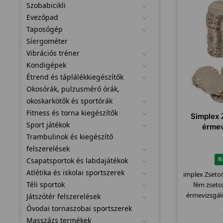
Szobabicikli
Evezőpad
Taposógép
Síergométer
Vibrációs tréner
Kondigépek
Étrend és táplálékkiegészítők
Okosórák, pulzusmérő órák,
okoskarkötők és sportórák
Fitness és torna kiegészítők
Simplex 
Sport játékok
érmev
Trambulinok és kiegészítő
felszerelések
K
Csapatsportok és labdajátékok
Atlétika és iskolai sportszerek
implex Zseto
Téli sportok
fém zseto
érmevizsgál
Játszótér felszerelések
Óvodai tornaszobai sportszerek
Masszázs termékek