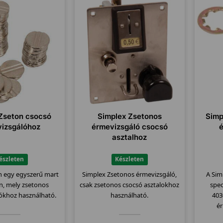
Zseton csocsó
Simplex Zsetonos
Simp
izsgálóhoz
érmevizsgáló csocsó
asztalhoz
észleten
Készleten
n egy egyszerű mart
Simplex Zsetonos érmevizsgáló,
A Sim
n, mely zsetonos
csak zsetonos csocsó asztalokhoz
spec
ókhoz használható.
használható.
403
é