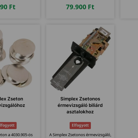
390
Ft
79.900
Ft
lex Zseton
Simplex Zsetonos
izsgálóhoz
érmevizsgáló biliárd
asztalokhoz
lfogyott
Elfogyott
eton a 4030.905-ös
A Simplex Zsetonos érmevizsgáló,