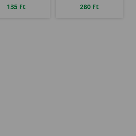
135
Ft
280
Ft