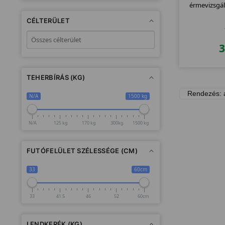
érmevizsgá
CÉLTERÜLET
TEHERBÍRÁS (KG)
N/A
1500 kg
N/A
125 kg
170 kg
300kg
1500 kg
FUTÓFELÜLET SZÉLESSÉGE (CM)
33
60cm
33
41.5
46
52
60cm
LENDKERÉK (KG)