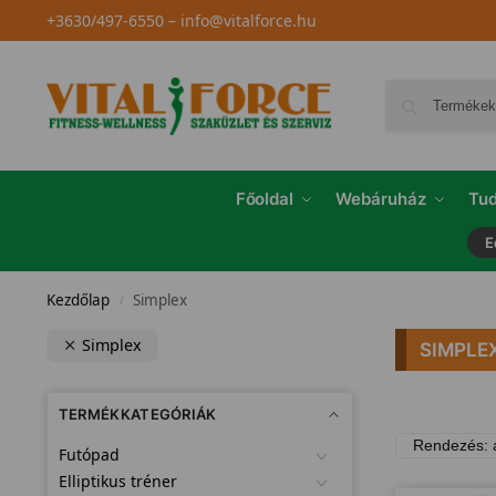
+3630/497-6550
–
info@vitalforce.hu
Főoldal
Webáruház
Tud
E
Kezdőlap
Simplex
/
Simplex
SIMPLE
TERMÉKKATEGÓRIÁK
Futópad
Elliptikus tréner