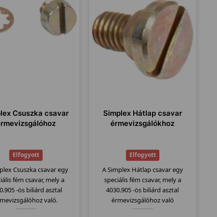
lex Csuszka csavar
Simplex Hátlap csavar
érmevizsgálóhoz
érmevizsgálókhoz
Elfogyott
Elfogyott
plex Csuszka csavar egy
A Simplex Hátlap csavar egy
iális fém csavar, mely a
speciális fém csavar, mely a
0.905 -ös biliárd asztal
4030.905 -ös biliárd asztal
rmevizsgálóhoz való.
érmevizsgálóhoz való