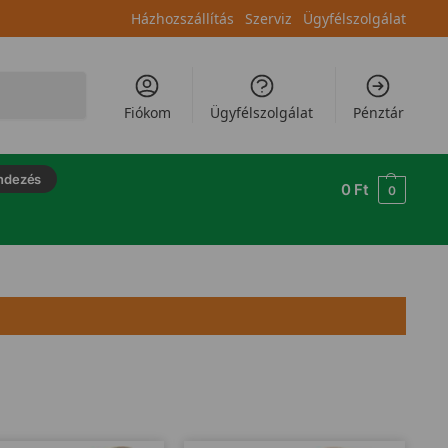
Házhozszállítás
Szerviz
Ügyfélszolgálat
Keresés
Fiókom
Ügyfélszolgálat
Pénztár
ndezés
0
Ft
0