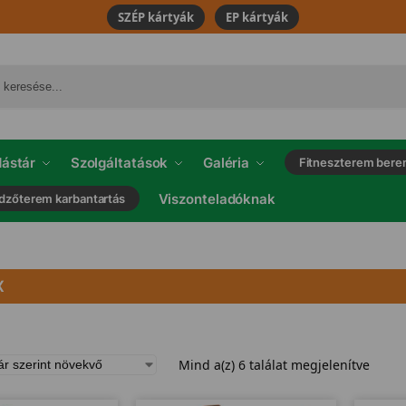
SZÉP kártyák
EP kártyák
ástár
Szolgáltatások
Galéria
Fitneszterem bere
Viszonteladóknak
dzőterem karbantartás
X
Mind a(z) 6 találat megjelenítve