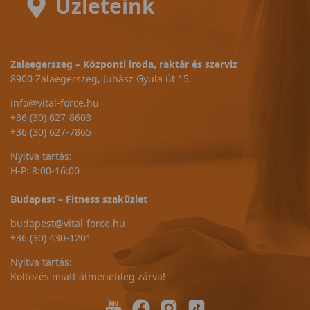
Üzleteink
Zalaegerszeg – Központi iroda, raktár és szerviz
8900 Zalaegerszeg, Juhász Gyula út 15.
info@vital-force.hu
+36 (30) 627-8603
+36 (30) 627-7865
Nyitva tartás:
H-P: 8:00-16:00
Budapest – Fitness szaküzlet
budapest@vital-force.hu
+36 (30) 430-1201
Nyitva tartás:
Költözés miatt átmenetileg zárva!