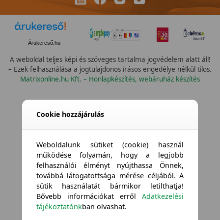
Árukereső.hu
A weboldal teljes képi és szöveges tartalma jogvédelem alatt áll!
– Ezek felhasználása a jogtulajdonos írásos engedélye nélkül tilos.
Matrixonline.hu Kft. – Honlapkészítés, webáruház készítés
Összes vízállóság
Cookie hozzájárulás
Weboldalunk sütiket (cookie) használ
működése folyamán, hogy a legjobb
felhasználói élményt nyújthassa Önnek,
továbbá látogatottsága mérése céljából. A
sütik használatát bármikor letilthatja!
Bővebb információkat erről
Adatkezelési
tájékoztatónk
ban olvashat.