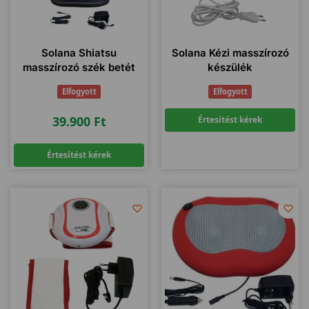
Solana Shiatsu
Solana Kézi masszírozó
masszírozó szék betét
készülék
Elfogyott
Elfogyott
39.900
Ft
Értesítést kérek
Értesítést kérek