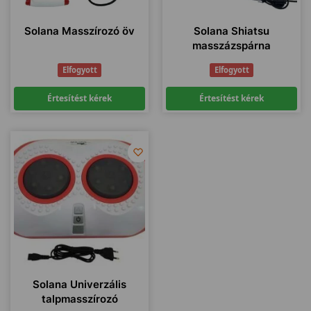
Solana Masszírozó öv
Solana Shiatsu
masszázspárna
Elfogyott
Elfogyott
Értesítést kérek
Értesítést kérek
Solana Univerzális
talpmasszírozó