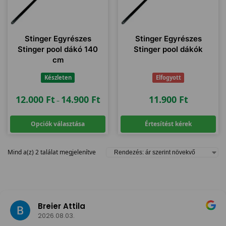
Stinger Egyrészes
Stinger Egyrészes
Stinger pool dákó 140
Stinger pool dákók
cm
Készleten
Elfogyott
12.000
Ft
14.900
Ft
11.900
Ft
–
Opciók választása
Értesítést kérek
Mind a(z) 2 találat megjelenítve
Breier Attila
2026.08.03.