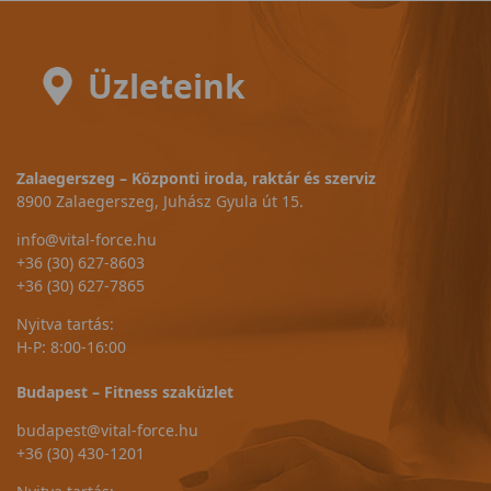
Üzleteink
Zalaegerszeg – Központi iroda, raktár és szerviz
8900 Zalaegerszeg, Juhász Gyula út 15.
info@vital-force.hu
+36 (30) 627-8603
+36 (30) 627-7865
Nyitva tartás:
H-P: 8:00-16:00
Budapest – Fitness szaküzlet
budapest@vital-force.hu
+36 (30) 430-1201