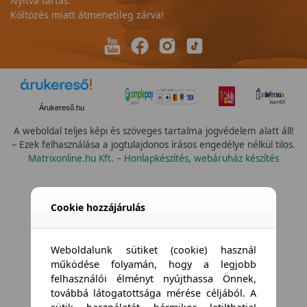
Nyitva tartás:
Költözés miatt átmenetileg zárva!
Árukereső.hu
A weboldal teljes képi és szöveges tartalma jogvédelem alatt áll!
– Ezek felhasználása a jogtulajdonos írásos engedélye nélkül tilos.
Matrixonline.hu Kft. – Honlapkészítés, webáruház készítés
Összes vízállóság
Cookie hozzájárulás
Weboldalunk sütiket (cookie) használ
működése folyamán, hogy a legjobb
felhasználói élményt nyújthassa Önnek,
továbbá látogatottsága mérése céljából. A