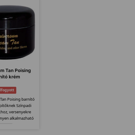
m Tan Poising
nító krém
lfogyott
Tan Poising barnító
pítőknek Színpadi
hoz, versenyekre
nnyen alkalmazható
tépítőknek fejlesztve