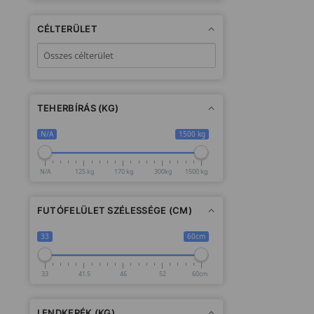
CÉLTERÜLET
TEHERBÍRÁS (KG)
N/A
1500 kg
N/A
125 kg
170 kg
300kg
1500 kg
FUTÓFELÜLET SZÉLESSÉGE (CM)
33
60cm
33
41.5
46
52
60cm
LENDKERÉK (KG)