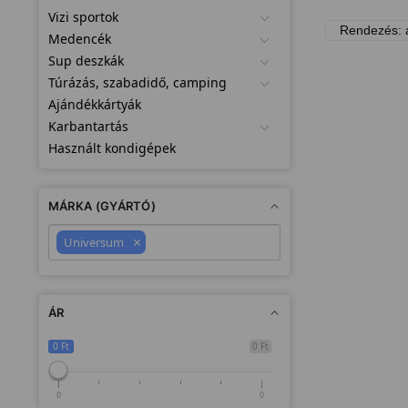
Vizi sportok
Medencék
Sup deszkák
Túrázás, szabadidő, camping
Ajándékkártyák
Karbantartás
Használt kondigépek
MÁRKA (GYÁRTÓ)
×
Universum
ÁR
0 Ft
0 Ft
0
0