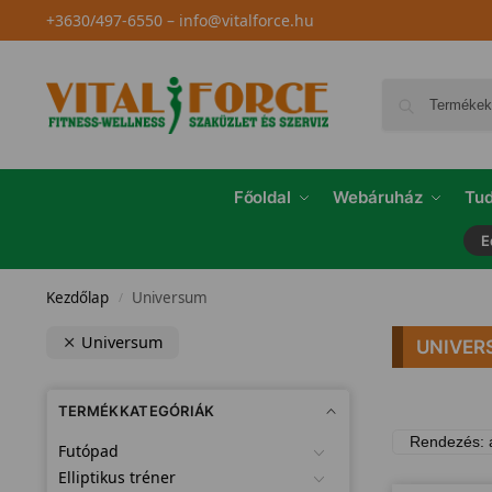
+3630/497-6550
–
info@vitalforce.hu
Főoldal
Webáruház
Tud
E
Kezdőlap
Universum
/
Universum
UNIVER
TERMÉKKATEGÓRIÁK
Futópad
Elliptikus tréner