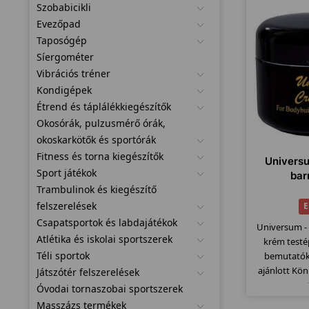
Szobabicikli
Evezőpad
Taposógép
Síergométer
Vibrációs tréner
Kondigépek
Étrend és táplálékkiegészítők
Okosórák, pulzusmérő órák,
okoskarkötők és sportórák
Fitness és torna kiegészítők
Universu
Sport játékok
bar
Trambulinok és kiegészítő
felszerelések
E
Csapatsportok és labdajátékok
Universum - 
Atlétika és iskolai sportszerek
krém testé
Téli sportok
bemutatók
ajánlott Kö
Játszótér felszerelések
Különösen tes
Óvodai tornaszobai sportszerek
Masszázs termékek