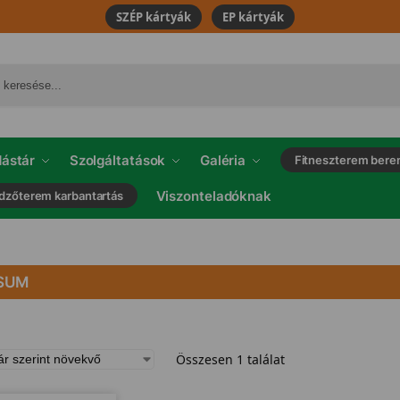
SZÉP kártyák
EP kártyák
ástár
Szolgáltatások
Galéria
Fitneszterem bere
Viszonteladóknak
dzőterem karbantartás
SUM
Összesen 1 találat