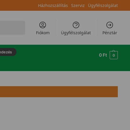
Házhozszállítás
Szerviz
Ügyfélszolgálat
Keresés
Fiókom
Ügyfélszolgálat
Pénztár
ndezés
0
Ft
0