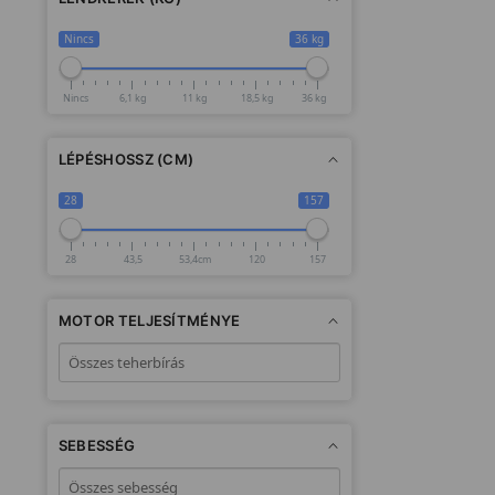
Nincs
36 kg
Nincs
6,1 kg
11 kg
18,5 kg
36 kg
LÉPÉSHOSSZ (CM)
28
157
28
43,5
53,4cm
120
157
MOTOR TELJESÍTMÉNYE
SEBESSÉG