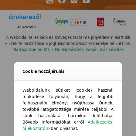
Árukereső.hu
A weboldal teljes képi és szöveges tartalma jogvédelem alatt áll!
– Ezek felhasználása a jogtulajdonos írásos engedélye nélkül tilos.
Matrixonline.hu Kft. – Honlapkészítés, webáruház készítés
Cookie hozzájárulás
Weboldalunk sütiket (cookie) használ
működése folyamán, hogy a legjobb
felhasználói élményt nyújthassa Önnek,
továbbá látogatottsága mérése céljából. A
sütik használatát bármikor letilthatja!
Bővebb információkat erről
Adatkezelési
tájékoztatónk
ban olvashat.