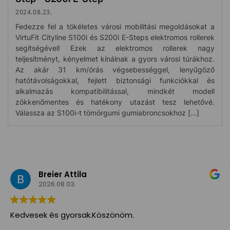
2024.08.23.
Fedezze fel a tökéletes városi mobilitási megoldásokat a
VirtuFit Cityline S100i és S200i E-Steps elektromos rollerek
segítségével! Ezek az elektromos rollerek nagy
teljesítményt, kényelmet kínálnak a gyors városi túrákhoz.
Az akár 31 km/órás végsebességgel, lenyűgöző
hatótávolságokkal, fejlett biztonsági funkciókkal és
alkalmazás kompatibilitással, mindkét modell
zökkenőmentes és hatékony utazást tesz lehetővé.
Válassza az S100i-t tömörgumi gumiabroncsokhoz […]
Breier Attila
2026.08.03.
Kedvesek és gyorsak.Köszönöm.