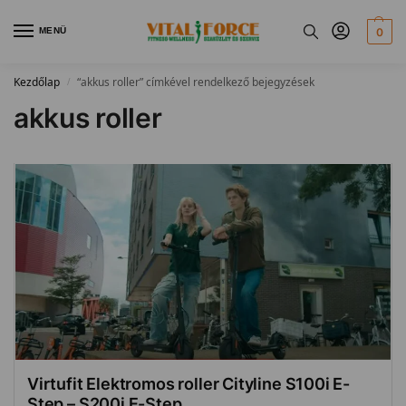
MENÜ
0
Kezdőlap
“akkus roller” címkével rendelkező bejegyzések
/
akkus roller
Virtufit Elektromos roller Cityline S100i E-
Step – S200i E-Step