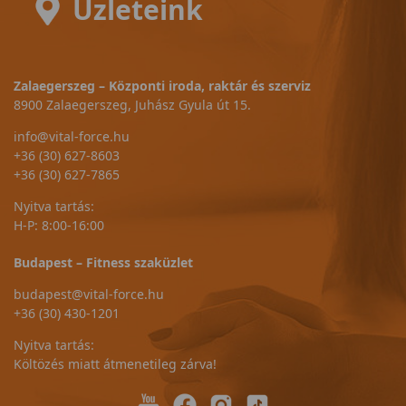
Üzleteink
Zalaegerszeg – Központi iroda, raktár és szerviz
8900 Zalaegerszeg, Juhász Gyula út 15.
info@vital-force.hu
+36 (30) 627-8603
+36 (30) 627-7865
Nyitva tartás:
H-P: 8:00-16:00
Budapest – Fitness szaküzlet
budapest@vital-force.hu
+36 (30) 430-1201
Nyitva tartás:
Költözés miatt átmenetileg zárva!