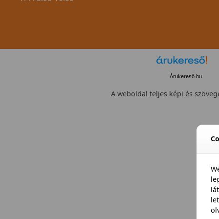
Árukereső.hu
A weboldal teljes képi és szövege
Co
We
l
lá
le
ol