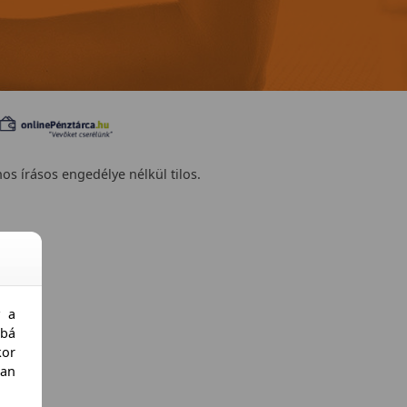
nos írásos engedélye nélkül tilos.
y a
bá
kor
an