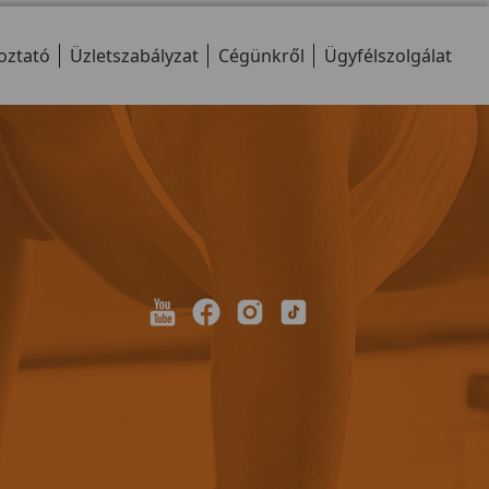
oztató
Üzletszabályzat
Cégünkről
Ügyfélszolgálat