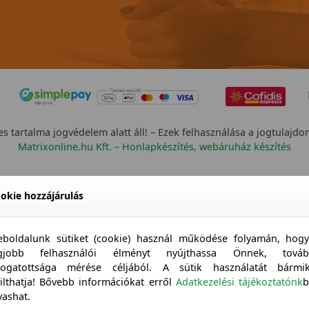
s tartalma jogvédelem alatt áll! – Ezek felhasználása a jogtulajdo
Matrixonline.hu Kft. – Honlapkészítés, webáruház készítés
okie hozzájárulás
boldalunk sütiket (cookie) használ működése folyamán, hog
egjobb felhasználói élményt nyújthassa Önnek, továb
togatottsága mérése céljából. A sütik használatát bármi
tilthatja! Bővebb információkat erről
Adatkezelési tájékoztatónk
b
vashat.