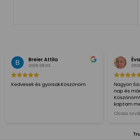
Breier Attila
Éva H
2026.08.03.
2026.08
Kedvesek és gyorsak.Köszönöm.
Nagyon Szupe
nap és már itt
Köszönöm!( 
kaptam megs
ajánlom minde
Olvass tovább
kedves és Seg
Tr