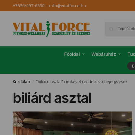
+3630/497-6550
–
info@vitalforce.hu
Főoldal
Webáruház
Tud
E
Kezdőlap
“biliárd asztal” címkével rendelkező bejegyzések
/
biliárd asztal