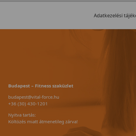
Adatkezelési tájék
Budapest – Fitness szaküzlet
budapest@vital-force.hu
+36 (30) 430-1201
Nyitva tartás:
Költözés miatt átmenetileg zárva!