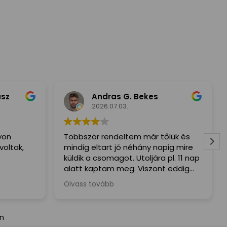
z
Andras G. Bekes
2026.07.03.
n
Többször rendeltem már tőlük és
s
tak,
mindig eltart jó néhány napig mire
küldik a csomagot. Utoljára pl. 11 nap
alatt kaptam meg. Viszont eddig
mindig mindent megkaptam hiba
Olvass tovább
nélkül.
án