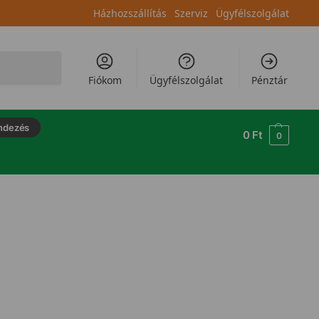
Házhozszállítás
Szerviz
Ügyfélszolgálat
Keresés
Fiókom
Ügyfélszolgálat
Pénztár
ndezés
0
Ft
0