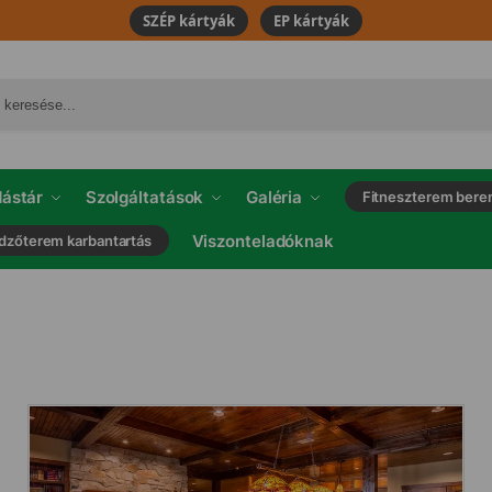
SZÉP kártyák
EP kártyák
ástár
Szolgáltatások
Galéria
Fitneszterem bere
Viszonteladóknak
dzőterem karbantartás