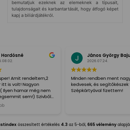
bemutatjuk ezeknek az elemeknek a típusait,
tulajdonságait és karbantartását, hogy átfogó képet
kapj a biliárdjátékról.
ordósné
János György Bajus
.02.
2026.07.24.
r! Amit rendeltem,2
Minden rendben ment nagyo
 is volt! Nagyon
kedvesek, és segítőkészek vol
Ilyen hamar még nem
Szépkártyával fizettem!
emmit sem!) Szivből
nkinek,a Futár is irtó
itőkész volt!
ustindex
összesített értékelés
4.3
az 5-ből,
665 vélemény
alapj