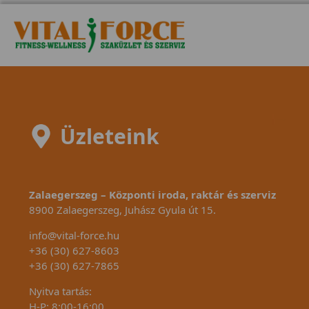
Üzleteink
Zalaegerszeg – Központi iroda, raktár és szerviz
8900 Zalaegerszeg, Juhász Gyula út 15.
info@vital-force.hu
+36 (30) 627-8603
+36 (30) 627-7865
Nyitva tartás:
H-P: 8:00-16:00