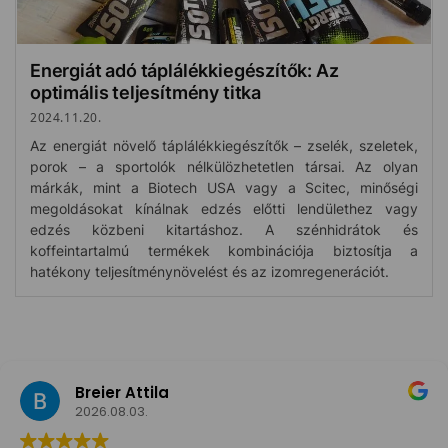
Energiát adó táplálékkiegészítők: Az
optimális teljesítmény titka
2024.11.20.
Az energiát növelő táplálékkiegészítők – zselék, szeletek,
porok – a sportolók nélkülözhetetlen társai. Az olyan
márkák, mint a Biotech USA vagy a Scitec, minőségi
megoldásokat kínálnak edzés előtti lendülethez vagy
edzés közbeni kitartáshoz. A szénhidrátok és
koffeintartalmú termékek kombinációja biztosítja a
hatékony teljesítménynövelést és az izomregenerációt.
Breier Attila
2026.08.03.