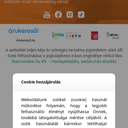
Költözés miatt átmenetileg zárva!
Árukereső.hu
A weboldal teljes képi és szöveges tartalma jogvédelem alatt áll!
– Ezek felhasználása a jogtulajdonos írásos engedélye nélkül tilos.
Matrixonline.hu Kft. – Honlapkészítés, webáruház készítés
Cookie hozzájárulás
Weboldalunk sütiket (cookie) használ
működése folyamán, hogy a legjobb
felhasználói élményt nyújthassa Önnek,
továbbá látogatottsága mérése céljából. A
sütik használatát bármikor letilthatja!