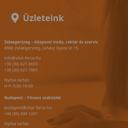
Üzleteink
Zalaegerszeg – Központi iroda, raktár és szerviz
8900 Zalaegerszeg, Juhász Gyula út 15.
info@vital-force.hu
+36 (30) 627-8603
+36 (30) 627-7865
Nyitva tartás:
H-P: 8:00-16:00
Budapest – Fitness szaküzlet
budapest@vital-force.hu
+36 (30) 430-1201
Nyitva tartás: