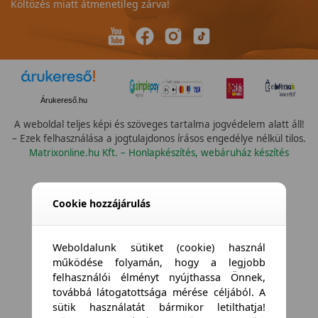
Költözés miatt átmenetileg zárva!
Árukereső.hu
A weboldal teljes képi és szöveges tartalma jogvédelem alatt áll!
– Ezek felhasználása a jogtulajdonos írásos engedélye nélkül tilos.
Matrixonline.hu Kft. – Honlapkészítés, webáruház készítés
Cookie hozzájárulás
Weboldalunk sütiket (cookie) használ
működése folyamán, hogy a legjobb
felhasználói élményt nyújthassa Önnek,
továbbá látogatottsága mérése céljából. A
sütik használatát bármikor letilthatja!