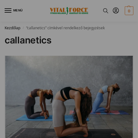
MENÜ
0
Kezdőlap
“callanetics” címkével rendelkező bejegyzések
/
callanetics