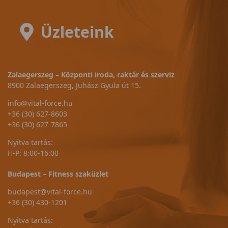
Üzleteink
Zalaegerszeg – Központi iroda, raktár és szerviz
8900 Zalaegerszeg, Juhász Gyula út 15.
info@vital-force.hu
+36 (30) 627-8603
+36 (30) 627-7865
Nyitva tartás:
H-P: 8:00-16:00
Budapest – Fitness szaküzlet
budapest@vital-force.hu
+36 (30) 430-1201
Nyitva tartás: