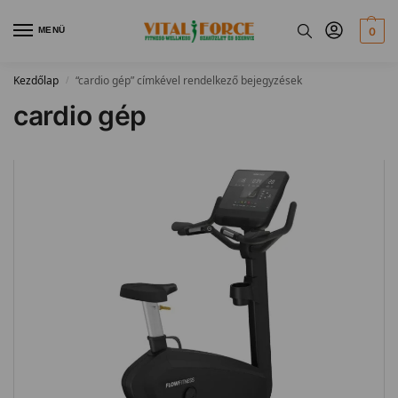
MENÜ
0
Kezdőlap
“cardio gép” címkével rendelkező bejegyzések
/
cardio gép