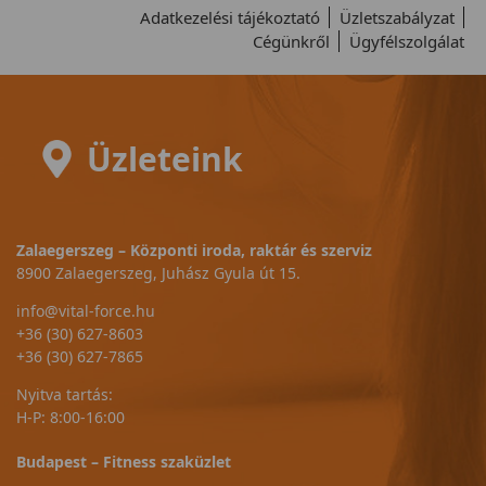
Adatkezelési tájékoztató
Üzletszabályzat
Cégünkről
Ügyfélszolgálat
Üzleteink
Zalaegerszeg – Központi iroda, raktár és szerviz
8900 Zalaegerszeg, Juhász Gyula út 15.
info@vital-force.hu
+36 (30) 627-8603
+36 (30) 627-7865
Nyitva tartás:
H-P: 8:00-16:00
Budapest – Fitness szaküzlet