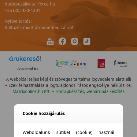
budapest@vital-force.hu
+36 (30) 430-1201
Nyitva tartás:
Költözés miatt átmenetileg zárva!
Árukereső.hu
A weboldal teljes képi és szöveges tartalma jogvédelem alatt áll!
– Ezek felhasználása a jogtulajdonos írásos engedélye nélkül tilos.
Matrixonline.hu Kft. – Honlapkészítés, webáruház készítés
Cookie hozzájárulás
Weboldalunk sütiket (cookie) használ