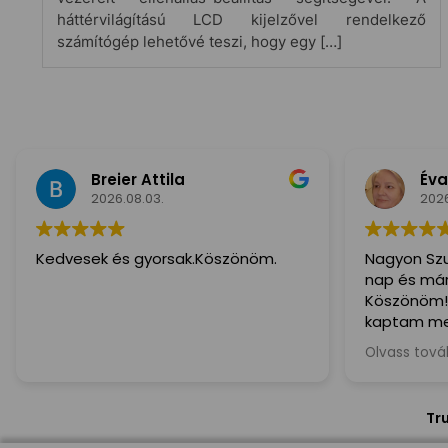
háttérvilágítású LCD kijelzővel rendelkező
számítógép lehetővé teszi, hogy egy […]
Breier Attila
Éva
2026.08.03.
2026
Kedvesek és gyorsak.Köszönöm.
Nagyon Szu
nap és már i
Köszönöm!(
kaptam meg
ajánlom mind
Olvass tová
kedves és S
Tr