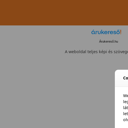
Árukereső.hu
A weboldal teljes képi és szövege
Co
We
l
lá
le
ol