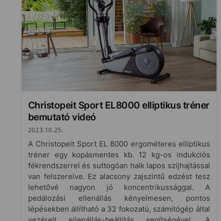
Christopeit Sport EL8000 elliptikus tréner
bemutató videó
2023.10.25.
A Christopeit Sport EL 8000 ergométeres elliptikus
tréner egy kopásmentes kb. 12 kg-os indukciós
fékrendszerrel és suttogóan halk lapos szíjhajtással
van felszerelve. Ez alacsony zajszintű edzést tesz
lehetővé nagyon jó koncentrikussággal. A
pedálozási ellenállás kényelmesen, pontos
lépésekben állítható a 32 fokozatú, számítógép által
vezérelt ellenállás-beállítás segítségével. A