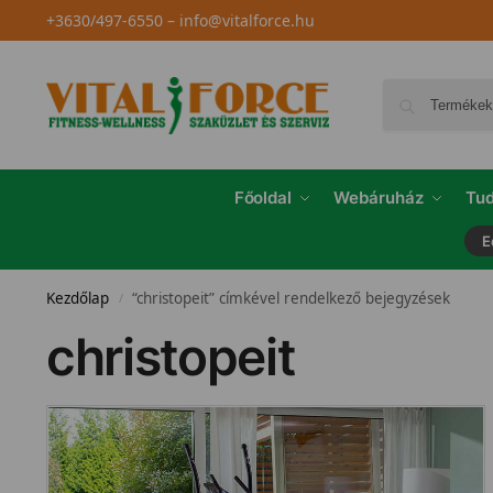
+3630/497-6550
–
info@vitalforce.hu
Főoldal
Webáruház
Tud
E
Kezdőlap
“christopeit” címkével rendelkező bejegyzések
/
christopeit