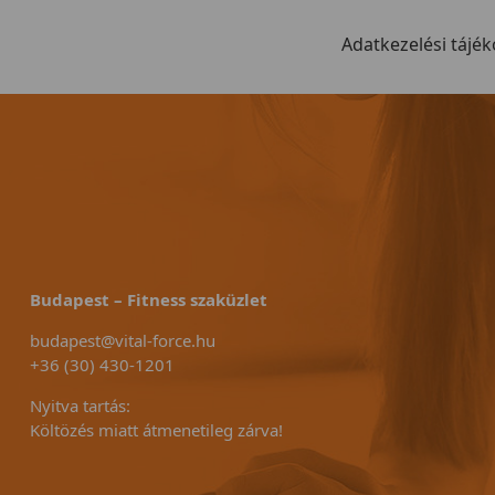
Adatkezelési tájék
Budapest – Fitness szaküzlet
budapest@vital-force.hu
+36 (30) 430-1201
Nyitva tartás:
Költözés miatt átmenetileg zárva!