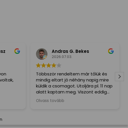
sz
Andras G. Bekes
2026.07.03.
yon
Többször rendeltem már tőlük és
oltak,
mindig eltart jó néhány napig mire
küldik a csomagot. Utoljára pl. 11 nap
alatt kaptam meg. Viszont eddig
mindig mindent megkaptam hiba
Olvass tovább
nélkül.
án