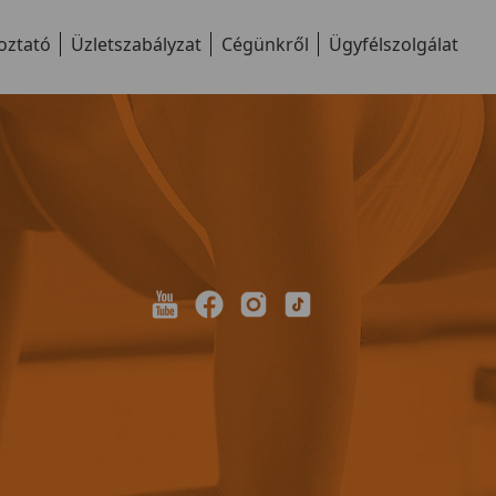
oztató
Üzletszabályzat
Cégünkről
Ügyfélszolgálat