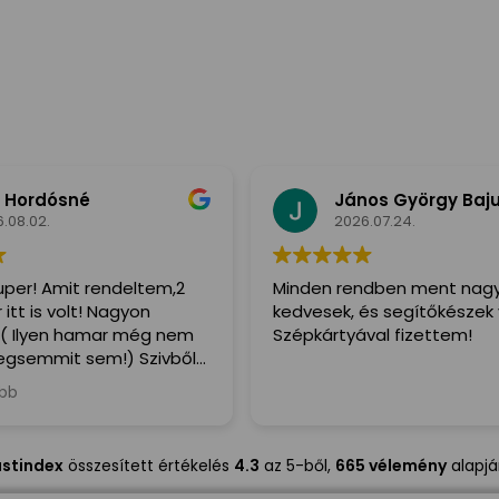
 Hordósné
János György Baju
.08.02.
2026.07.24.
per! Amit rendeltem,2
Minden rendben ment nag
tt is volt! Nagyon
kedvesek, és segítőkészek v
 Ilyen hamar még nem
Szépkártyával fizettem!
semmit sem!) Szivből
enkinek,a Futár is irtó
bb
egitőkész volt!
ustindex
összesített értékelés
4.3
az 5-ből,
665 vélemény
alapj