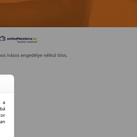
nos írásos engedélye nélkül tilos.
y a
bá
kor
an