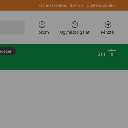
Házhozszállítás
Szerviz
Ügyfélszolgálat
Keresés
Fiókom
Ügyfélszolgálat
Pénztár
ndezés
0
Ft
0