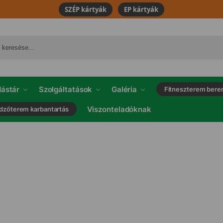
SZÉP kártyák
EP kártyák
ástár
Szolgáltatások
Galéria
Fitneszterem bere
Viszonteladóknak
dzőterem karbantartás