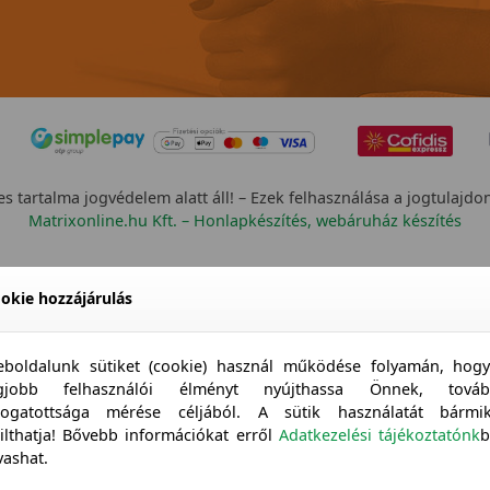
s tartalma jogvédelem alatt áll! – Ezek felhasználása a jogtulajdo
Matrixonline.hu Kft. – Honlapkészítés, webáruház készítés
okie hozzájárulás
boldalunk sütiket (cookie) használ működése folyamán, hog
egjobb felhasználói élményt nyújthassa Önnek, továb
togatottsága mérése céljából. A sütik használatát bármi
tilthatja! Bővebb információkat erről
Adatkezelési tájékoztatónk
b
vashat.