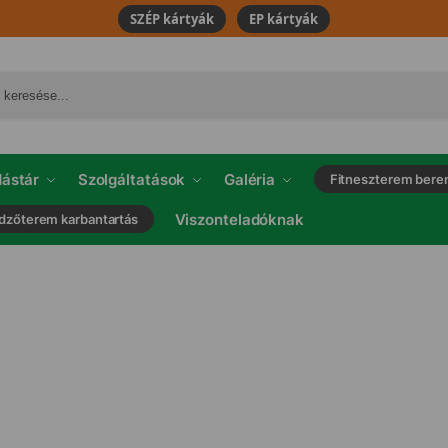
SZÉP kártyák
EP kártyák
ástár
Szolgáltatások
Galéria
Fitneszterem bere
Viszonteladóknak
dzőterem karbantartás