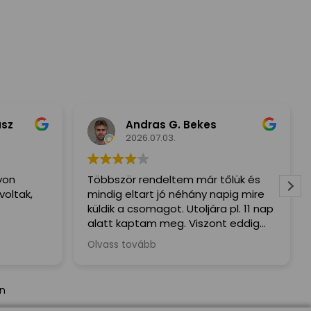
usz
Andras G. Bekes
2026.07.03.
yon
Többször rendeltem már tőlük és
voltak,
mindig eltart jó néhány napig mire
küldik a csomagot. Utoljára pl. 11 nap
alatt kaptam meg. Viszont eddig
mindig mindent megkaptam hiba
Olvass tovább
nélkül.
án