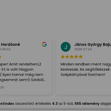
 Hordósné
János György Baj
.08.02.
2026.07.24.
per! Amit rendeltem,2
Minden rendben ment nag
itt is volt! Nagyon
kedvesek, és segítőkészek 
( Ilyen hamar még nem
Szépkártyával fizettem!
gsemmit sem!) Szivből
denkinek,a Futár is irtó
ább
egitőkész volt!
ustindex
összesített értékelés
4.3
az 5-ből,
665 vélemény
alapj