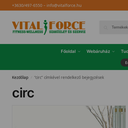
+3630/497-6550
–
info@vitalforce.hu
Főoldal
Webáruház
Tud
E
Kezdőlap
“circ” címkével rendelkező bejegyzések
/
circ