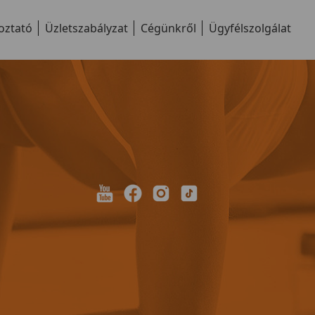
oztató
Üzletszabályzat
Cégünkről
Ügyfélszolgálat