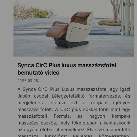
Synca CirC Plus luxus masszázsfotel
bemutató videó
2023.03.28.
A Synca CirC Plus Luxus masszázsfotel egy igazi
Japán csoda! Lélegzetelállító formatervezés, és
megjelenés jellemzi ezt a roppant igényes
masszázs fotelt. A CirC plus sokkal több mint egy
masszásfotel! Formás, és nagyon kompakt
masszázs eszköz, mely tökéletesen alkalmazkodik
az egyéni életkörülményekhez. Élvezze a pihentető
masszázs funkciókat kellemes környezetben,