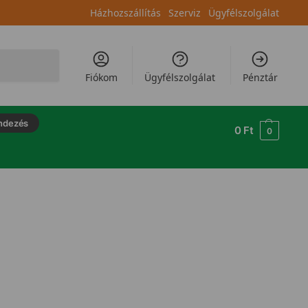
Házhozszállítás
Szerviz
Ügyfélszolgálat
Keresés
Fiókom
Ügyfélszolgálat
Pénztár
ndezés
0
Ft
0