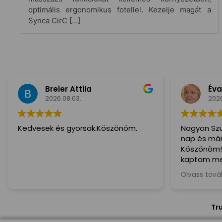
optimális ergonomikus fotellel. Kezelje magát a
Synca CirC […]
Breier Attila
Éva
2026.08.03.
2026
Kedvesek és gyorsak.Köszönöm.
Nagyon Szu
nap és már 
Köszönöm!
kaptam me
ajánlom min
Olvass tov
kedves és S
Tr