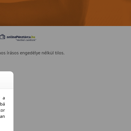
nos írásos engedélye nélkül tilos.
y a
bá
kor
an