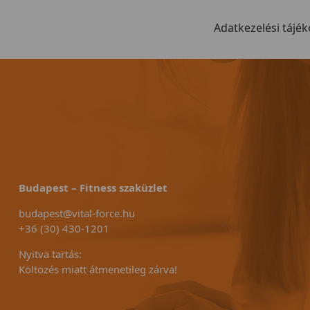
Adatkezelési tájék
Budapest – Fitness szaküzlet
budapest@vital-force.hu
+36 (30) 430-1201
Nyitva tartás:
Költözés miatt átmenetileg zárva!