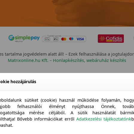
s tartalma jogvédelem alatt áll! – Ezek felhasználása a jogtulajdo
Matrixonline.hu Kft. – Honlapkészítés, webáruház készítés
okie hozzájárulás
boldalunk sütiket (cookie) használ működése folyamán, hog
egjobb felhasználói élményt nyújthassa Önnek, továb
togatottsága mérése céljából. A sütik használatát bármi
tilthatja! Bővebb információkat erről
Adatkezelési tájékoztatónk
b
vashat.