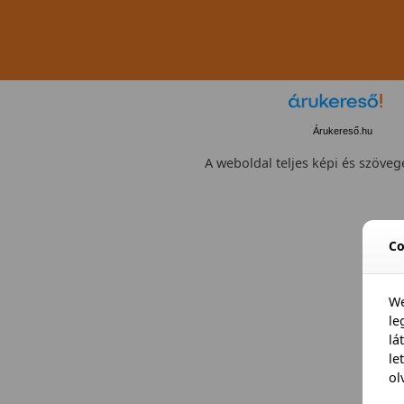
Árukereső.hu
A weboldal teljes képi és szövege
Co
We
l
lá
le
ol