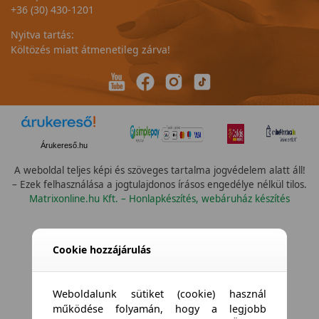
+36 (30) 430-1201
Nyitva tartás:
Költözés miatt átmenetileg zárva!
Árukereső.hu
A weboldal teljes képi és szöveges tartalma jogvédelem alatt áll!
– Ezek felhasználása a jogtulajdonos írásos engedélye nélkül tilos.
Matrixonline.hu Kft. – Honlapkészítés, webáruház készítés
Cookie hozzájárulás
Weboldalunk sütiket (cookie) használ
működése folyamán, hogy a legjobb