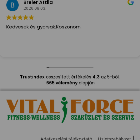
Breier Attila
2026.08.03.
Kedvesek és gyorsak.Köszönöm.
Trustindex
összesített értékelés
4.3
az 5-ből,
665 vélemény
alapján
Adatkezelési tájékoztató
Üzletszabályzat