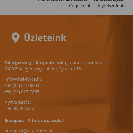
Cégünkről
Ügyfélszolgálat
Üzleteink
Zalaegerszeg – Központi iroda, raktár és szerviz
8900 Zalaegerszeg, Juhász Gyula út 15.
info@vital-force.hu
+36 (30) 627-8603
+36 (30) 627-7865
Nyitva tartás:
H-P: 8:00-16:00
Budapest – Fitness szaküzlet
budapest@vital-force.hu