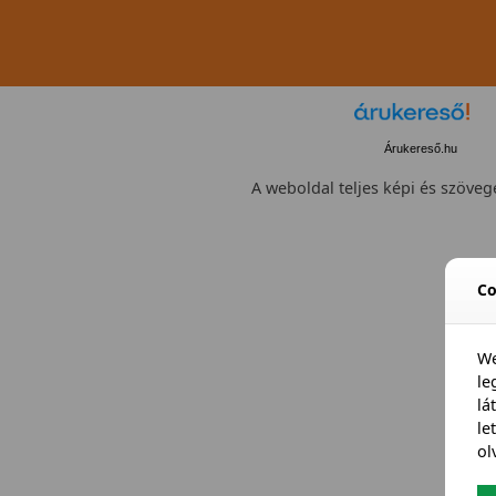
Árukereső.hu
A weboldal teljes képi és szövege
Co
We
l
lá
le
ol