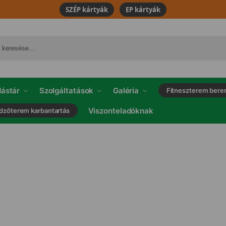
SZÉP kártyák
EP kártyák
ástár
Szolgáltatások
Galéria
Fitneszterem bere
Viszonteladóknak
dzőterem karbantartás