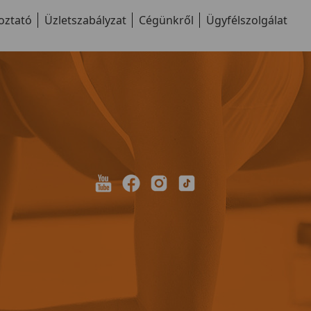
oztató
Üzletszabályzat
Cégünkről
Ügyfélszolgálat