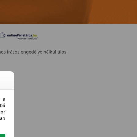
nos írásos engedélye nélkül tilos.
y a
bá
kor
an