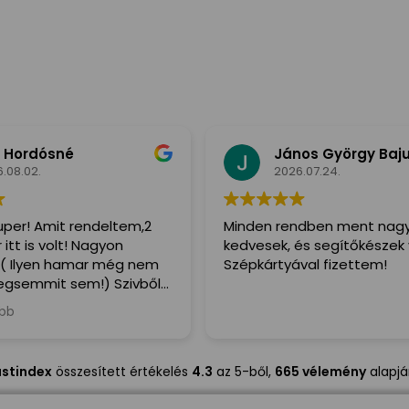
 Hordósné
János György Baj
.08.02.
2026.07.24.
per! Amit rendeltem,2
Minden rendben ment nag
itt is volt! Nagyon
kedvesek, és segítőkészek 
( Ilyen hamar még nem
Szépkártyával fizettem!
gsemmit sem!) Szivből
denkinek,a Futár is irtó
ább
egitőkész volt!
ustindex
összesített értékelés
4.3
az 5-ből,
665 vélemény
alapj