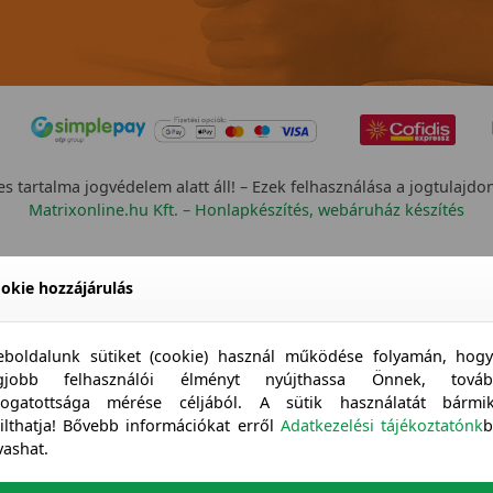
s tartalma jogvédelem alatt áll! – Ezek felhasználása a jogtulajdo
Matrixonline.hu Kft. – Honlapkészítés, webáruház készítés
okie hozzájárulás
boldalunk sütiket (cookie) használ működése folyamán, hog
egjobb felhasználói élményt nyújthassa Önnek, továb
togatottsága mérése céljából. A sütik használatát bármi
tilthatja! Bővebb információkat erről
Adatkezelési tájékoztatónk
b
vashat.