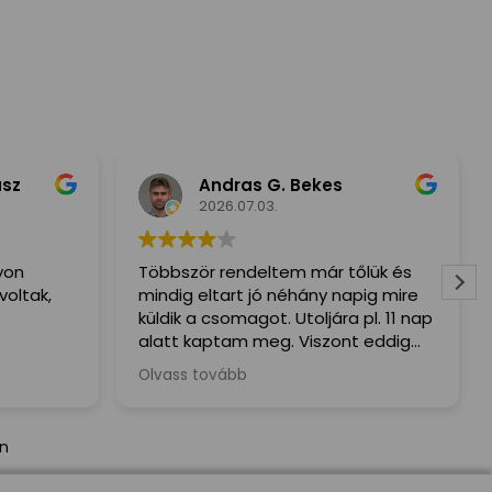
usz
Andras G. Bekes
2026.07.03.
yon
Többször rendeltem már tőlük és
voltak,
mindig eltart jó néhány napig mire
küldik a csomagot. Utoljára pl. 11 nap
alatt kaptam meg. Viszont eddig
mindig mindent megkaptam hiba
Olvass tovább
nélkül.
án