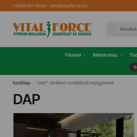
+3630/497-6550
–
info@vitalforce.hu
Főoldal
Webáruház
Tud
E
Kezdőlap
“DAP” címkével rendelkező bejegyzések
/
DAP