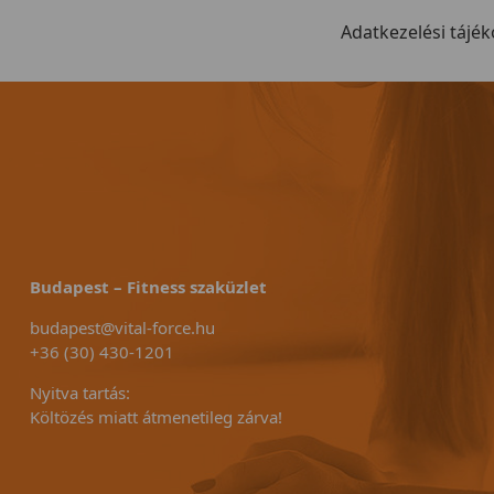
Adatkezelési tájék
Budapest – Fitness szaküzlet
budapest@vital-force.hu
+36 (30) 430-1201
Nyitva tartás:
Költözés miatt átmenetileg zárva!