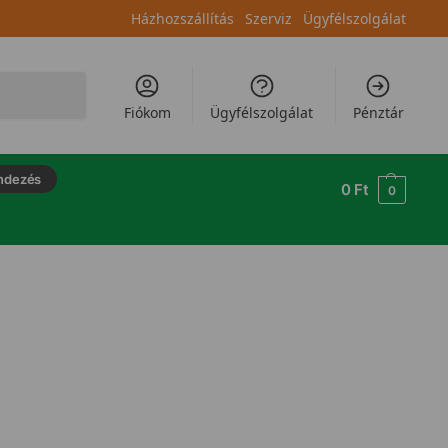
Házhozszállítás
Szerviz
Ügyfélszolgálat
Keresés
Fiókom
Ügyfélszolgálat
Pénztár
ndezés
0
Ft
0