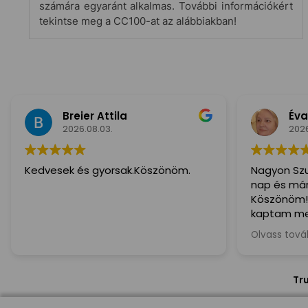
számára egyaránt alkalmas. További információkért
tekintse meg a CC100-at az alábbiakban!
Breier Attila
Éva
2026.08.03.
2026
Kedvesek és gyorsak.Köszönöm.
Nagyon Szu
nap és már 
Köszönöm!
kaptam me
ajánlom min
Olvass tov
kedves és S
Tr