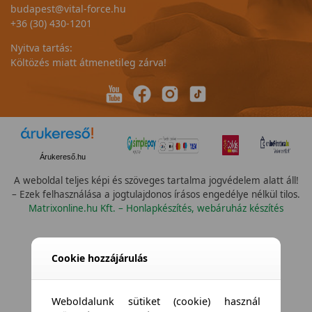
budapest@vital-force.hu
+36 (30) 430-1201
Nyitva tartás:
Költözés miatt átmenetileg zárva!
Árukereső.hu
A weboldal teljes képi és szöveges tartalma jogvédelem alatt áll!
– Ezek felhasználása a jogtulajdonos írásos engedélye nélkül tilos.
Matrixonline.hu Kft. – Honlapkészítés, webáruház készítés
Cookie hozzájárulás
Weboldalunk sütiket (cookie) használ