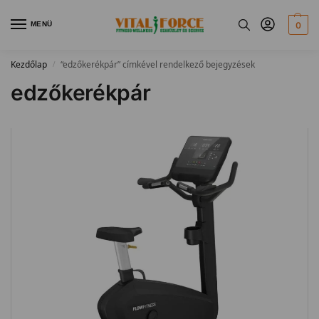
MENÜ
0
Kezdőlap
“edzőkerékpár” címkével rendelkező bejegyzések
/
edzőkerékpár