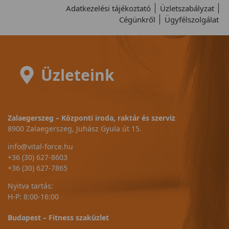
Adatkezelési tájékoztató
Üzletszabályzat
Cégünkről
Ügyfélszolgálat
Üzleteink
Zalaegerszeg – Központi iroda, raktár és szerviz
8900 Zalaegerszeg, Juhász Gyula út 15.
info@vital-force.hu
+36 (30) 627-8603
+36 (30) 627-7865
Nyitva tartás:
H-P: 8:00-16:00
Budapest – Fitness szaküzlet