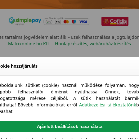
s tartalma jogvédelem alatt áll! – Ezek felhasználása a jogtulajdo
Matrixonline.hu Kft. – Honlapkészítés, webáruház készítés
okie hozzájárulás
boldalunk sütiket (cookie) használ működése folyamán, hog
egjobb felhasználói élményt nyújthassa Önnek, továb
togatottsága mérése céljából. A sütik használatát bármi
tilthatja! Bővebb információkat erről
Adatkezelési tájékoztatónk
b
vashat.
Ajánlott beállítások használata