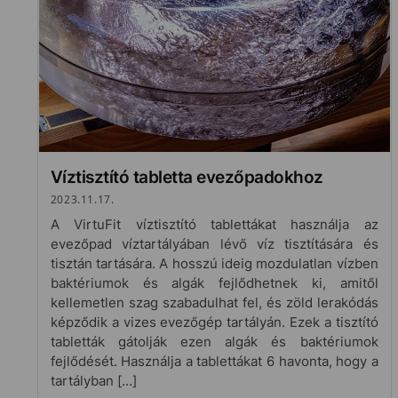
Víztisztító tabletta evezőpadokhoz
2023.11.17.
A VirtuFit víztisztító tablettákat használja az
evezőpad víztartályában lévő víz tisztítására és
tisztán tartására. A hosszú ideig mozdulatlan vízben
baktériumok és algák fejlődhetnek ki, amitől
kellemetlen szag szabadulhat fel, és zöld lerakódás
képződik a vizes evezőgép tartályán. Ezek a tisztító
tabletták gátolják ezen algák és baktériumok
fejlődését. Használja a tablettákat 6 havonta, hogy a
tartályban […]