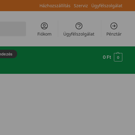
Házhozszállítás
Szerviz
Ügyfélszolgálat
Keresés
Fiókom
Ügyfélszolgálat
Pénztár
ndezés
0
Ft
0