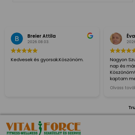
Breier Attila
Éva
2026.08.03.
2026
Kedvesek és gyorsak.Köszönöm.
Nagyon Szu
nap és már 
Köszönöm!
kaptam me
ajánlom min
Olvass tov
kedves és S
Tr