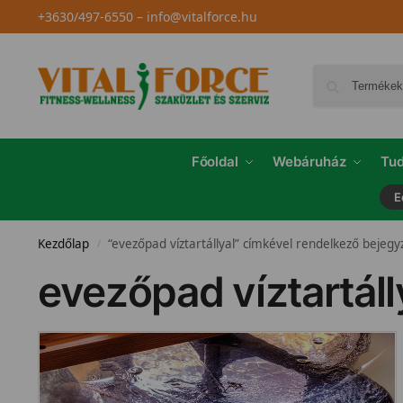
+3630/497-6550
–
info@vitalforce.hu
Főoldal
Webáruház
Tud
E
Kezdőlap
“evezőpad víztartállyal” címkével rendelkező bejegy
/
evezőpad víztartáll