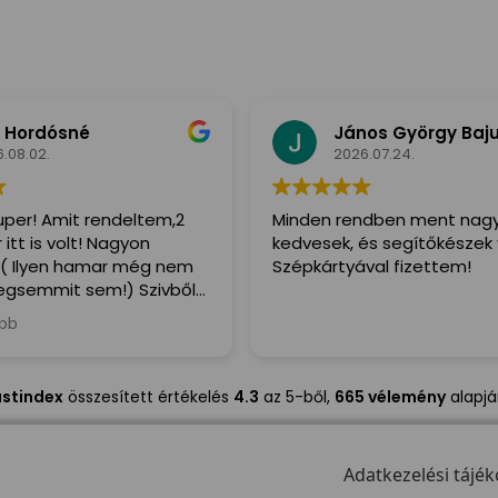
 Hordósné
János György Baj
.08.02.
2026.07.24.
per! Amit rendeltem,2
Minden rendben ment nag
itt is volt! Nagyon
kedvesek, és segítőkészek 
( Ilyen hamar még nem
Szépkártyával fizettem!
gsemmit sem!) Szivből
denkinek,a Futár is irtó
ább
egitőkész volt!
ustindex
összesített értékelés
4.3
az 5-ből,
665 vélemény
alapj
Adatkezelési tájék