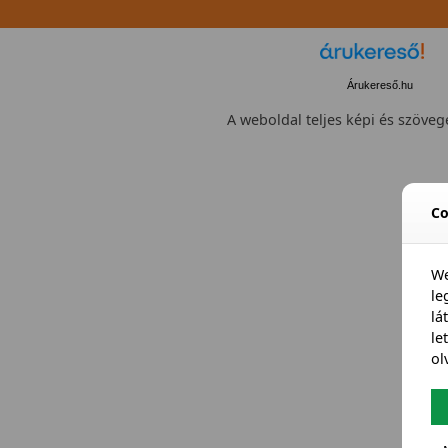
Árukereső.hu
A weboldal teljes képi és szövege
Co
We
l
lá
le
ol