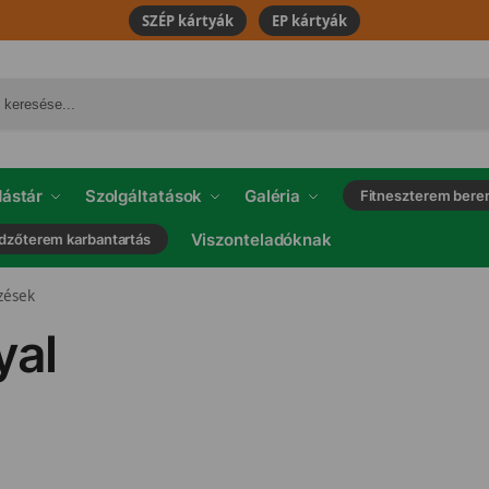
SZÉP kártyák
EP kártyák
ástár
Szolgáltatások
Galéria
Fitneszterem bere
Viszonteladóknak
dzőterem karbantartás
zések
yal