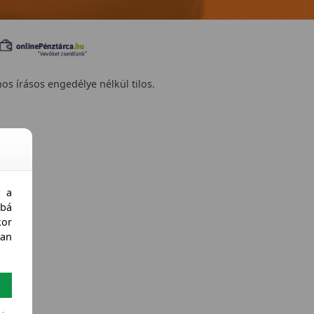
nos írásos engedélye nélkül tilos.
y a
bá
kor
an