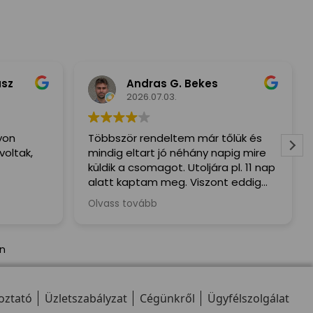
usz
Andras G. Bekes
2026.07.03.
yon
Többször rendeltem már tőlük és
voltak,
mindig eltart jó néhány napig mire
küldik a csomagot. Utoljára pl. 11 nap
alatt kaptam meg. Viszont eddig
mindig mindent megkaptam hiba
Olvass tovább
nélkül.
án
oztató
Üzletszabályzat
Cégünkről
Ügyfélszolgálat