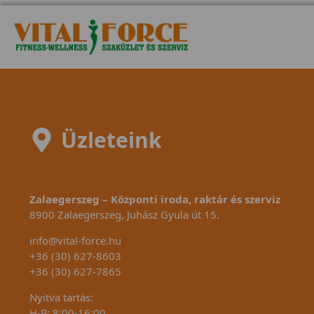
Üzleteink
Zalaegerszeg – Központi iroda, raktár és szerviz
8900 Zalaegerszeg, Juhász Gyula út 15.
info@vital-force.hu
+36 (30) 627-8603
+36 (30) 627-7865
Nyitva tartás:
H-P: 8:00-16:00