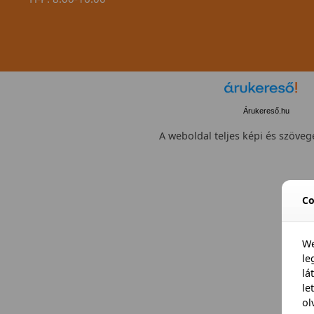
Árukereső.hu
A weboldal teljes képi és szövege
Co
We
l
lá
le
ol