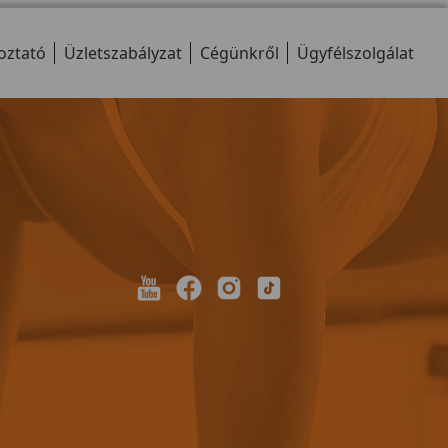
oztató
Üzletszabályzat
Cégünkről
Ügyfélszolgálat