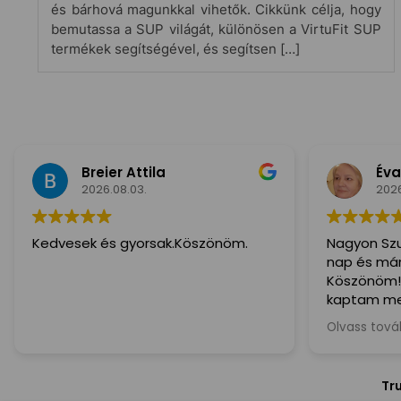
és bárhová magunkkal vihetők. Cikkünk célja, hogy
bemutassa a SUP világát, különösen a VirtuFit SUP
termékek segítségével, és segítsen […]
Breier Attila
Éva
2026.08.03.
2026
Kedvesek és gyorsak.Köszönöm.
Nagyon Szu
nap és már 
Köszönöm!
kaptam me
ajánlom min
Olvass tov
kedves és S
Tr