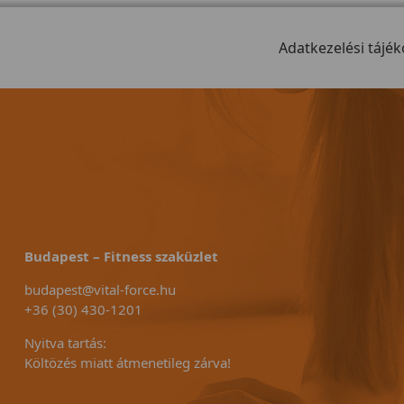
Adatkezelési tájék
Budapest – Fitness szaküzlet
budapest@vital-force.hu
+36 (30) 430-1201
Nyitva tartás:
Költözés miatt átmenetileg zárva!