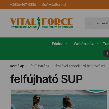
+3630/497-6550
–
info@vitalforce.hu
Főoldal
Webáruház
Tud
E
Kezdőlap
“felfújható SUP” címkével rendelkező bejegyzések
/
felfújható SUP