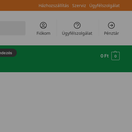
Házhozszállítás
Szerviz
Ügyfélszolgálat
Keresés
Fiókom
Ügyfélszolgálat
Pénztár
ndezés
0
Ft
0