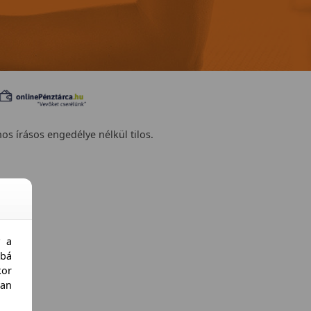
nos írásos engedélye nélkül tilos.
y a
bá
kor
an