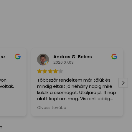
usz
Andras G. Bekes
2026.07.03.
yon
Többször rendeltem már tőlük és
voltak,
mindig eltart jó néhány napig mire
küldik a csomagot. Utoljára pl. 11 nap
alatt kaptam meg. Viszont eddig
mindig mindent megkaptam hiba
Olvass tovább
nélkül.
án