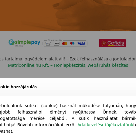
s tartalma jogvédelem alatt áll! – Ezek felhasználása a jogtulajdo
Matrixonline.hu Kft. – Honlapkészítés, webáruház készítés
okie hozzájárulás
boldalunk sütiket (cookie) használ működése folyamán, hog
egjobb felhasználói élményt nyújthassa Önnek, továb
togatottsága mérése céljából. A sütik használatát bármi
tilthatja! Bővebb információkat erről
Adatkezelési tájékoztatónk
b
vashat.