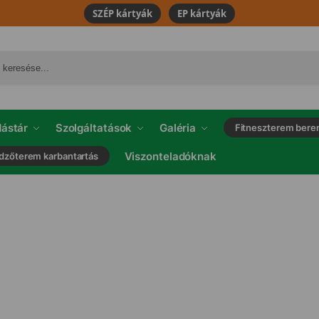
SZÉP kártyák
EP kártyák
ástár
Szolgáltatások
Galéria
Fitneszterem bere
Viszonteladóknak
dzőterem karbantartás