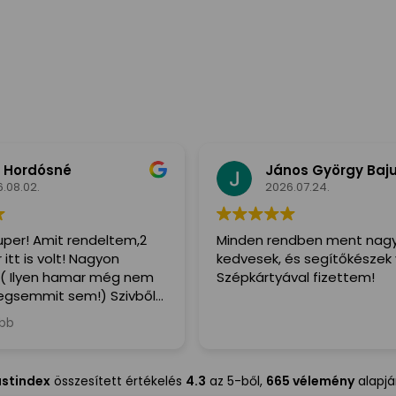
 Hordósné
János György Baj
.08.02.
2026.07.24.
per! Amit rendeltem,2
Minden rendben ment nag
itt is volt! Nagyon
kedvesek, és segítőkészek 
( Ilyen hamar még nem
Szépkártyával fizettem!
gsemmit sem!) Szivből
denkinek,a Futár is irtó
ább
egitőkész volt!
ustindex
összesített értékelés
4.3
az 5-ből,
665 vélemény
alapj