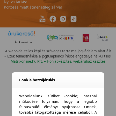
Nyitva tartás:
Költözés miatt átmenetileg zárva!
Árukereső.hu
A weboldal teljes képi és szöveges tartalma jogvédelem alatt áll!
– Ezek felhasználása a jogtulajdonos írásos engedélye nélkül tilos.
Matrixonline.hu Kft. – Honlapkészítés, webáruház készítés
Cookie hozzájárulás
Weboldalunk sütiket (cookie) használ
működése folyamán, hogy a legjobb
felhasználói élményt nyújthassa Önnek,
továbbá látogatottsága mérése céljából. A