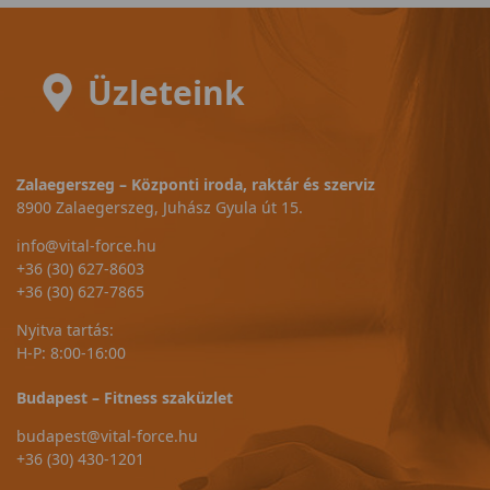
Üzleteink
Zalaegerszeg – Központi iroda, raktár és szerviz
8900 Zalaegerszeg, Juhász Gyula út 15.
info@vital-force.hu
+36 (30) 627-8603
+36 (30) 627-7865
Nyitva tartás:
H-P: 8:00-16:00
Budapest – Fitness szaküzlet
budapest@vital-force.hu
+36 (30) 430-1201