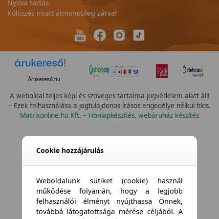
Nyitva tartás:
Költözés miatt átmenetileg zárva!
Árukereső.hu
A weboldal teljes képi és szöveges tartalma jogvédelem alatt áll!
– Ezek felhasználása a jogtulajdonos írásos engedélye nélkül tilos.
Matrixonline.hu Kft. – Honlapkészítés, webáruház készítés
Cookie hozzájárulás
Weboldalunk sütiket (cookie) használ
működése folyamán, hogy a legjobb
felhasználói élményt nyújthassa Önnek,
továbbá látogatottsága mérése céljából. A