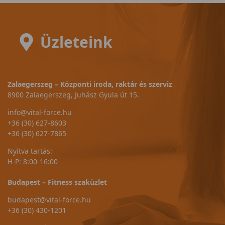
Üzleteink
Zalaegerszeg – Központi iroda, raktár és szerviz
8900 Zalaegerszeg, Juhász Gyula út 15.
info@vital-force.hu
+36 (30) 627-8603
+36 (30) 627-7865
Nyitva tartás:
H-P: 8:00-16:00
Budapest – Fitness szaküzlet
budapest@vital-force.hu
+36 (30) 430-1201