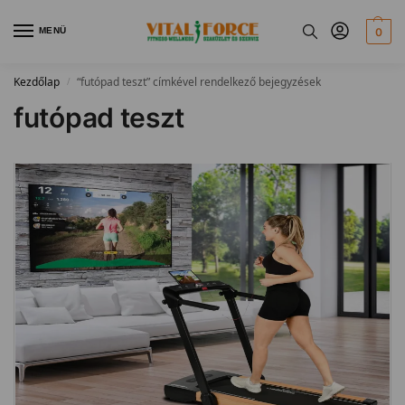
MENÜ
0
Kezdőlap
“futópad teszt” címkével rendelkező bejegyzések
/
futópad teszt