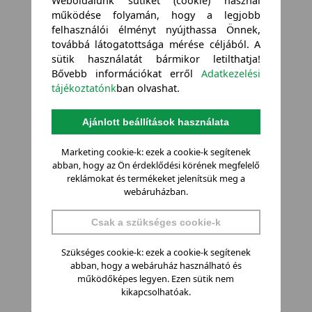
Weboldalunk sütiket (cookie) használ
működése folyamán, hogy a legjobb
felhasználói élményt nyújthassa Önnek,
továbbá látogatottsága mérése céljából. A
sütik használatát bármikor letilthatja!
Bővebb információkat erről
Adatkezelési
tájékoztatónk
ban olvashat.
Ajánlott beállítások használata
Marketing cookie-k: ezek a cookie-k segítenek
abban, hogy az Ön érdeklődési körének megfelelő
reklámokat és termékeket jelenítsük meg a
webáruházban.
Csak a szükséges cookie-k
Szükséges cookie-k: ezek a cookie-k segítenek
abban, hogy a webáruház használható és
működőképes legyen. Ezen sütik nem
kikapcsolhatóak.