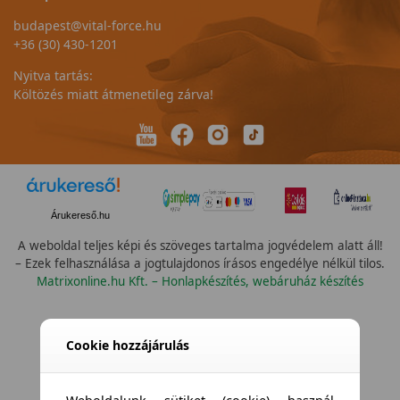
budapest@vital-force.hu
+36 (30) 430-1201
Nyitva tartás:
Költözés miatt átmenetileg zárva!
Árukereső.hu
A weboldal teljes képi és szöveges tartalma jogvédelem alatt áll!
– Ezek felhasználása a jogtulajdonos írásos engedélye nélkül tilos.
Matrixonline.hu Kft. – Honlapkészítés, webáruház készítés
Cookie hozzájárulás