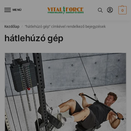
MENÜ
0
Kezdőlap
“hátlehúzó gép” címkével rendelkező bejegyzések
/
hátlehúzó gép