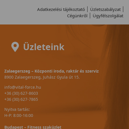
Adatkezelési tájékoztató
Üzletszabályzat
Cégünkről
Ügyfélszolgálat
Üzleteink
Zalaegerszeg – Központi iroda, raktár és szerviz
8900 Zalaegerszeg, Juhász Gyula út 15.
info@vital-force.hu
+36 (30) 627-8603
+36 (30) 627-7865
Nyitva tartás:
H-P: 8:00-16:00
Budapest – Fitness szaküzlet